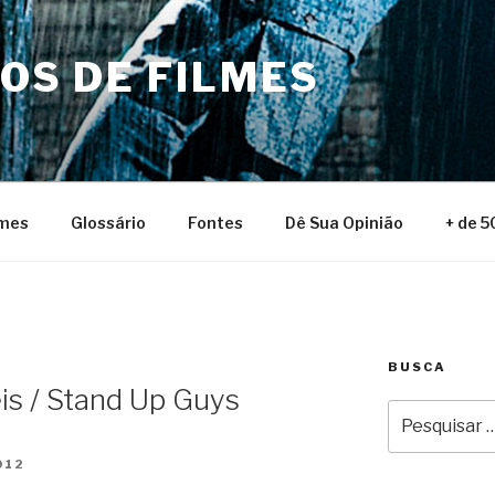
NOS DE FILMES
lmes
Glossário
Fontes
Dê Sua Opinião
+ de 5
BUSCA
is / Stand Up Guys
Pesquisar
por:
012