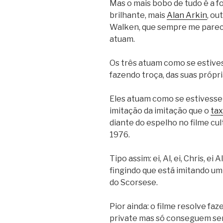
Mas o mais bobo de tudo é a f
brilhante, mais
Alan Arkin
, ou
Walken, que sempre me parece
atuam.
Os três atuam como se estive
fazendo troça, das suas própri
Eles atuam como se estivesse
imitação da imitação que o
tax
diante do espelho no filme cu
1976.
Tipo assim: ei, Al, ei, Chris, e
fingindo que está imitando u
do Scorsese.
Pior ainda: o filme resolve fa
private mas só conseguem ser 