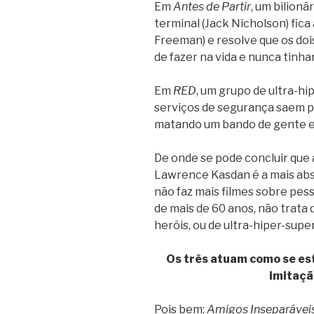
Em
Antes de Partir
, um bilion
terminal (Jack Nicholson) fic
Freeman) e resolve que os doi
de fazer na vida e nunca tinha
Em
RED
, um grupo de ultra-h
serviços de segurança saem p
matando um bando de gente e 
De onde se pode concluir que 
Lawrence Kasdan é a mais abs
não faz mais filmes sobre pes
de mais de 60 anos, não trata 
heróis, ou de ultra-hiper-super
Os três atuam como se es
imitaçã
Pois bem:
Amigos Inseparávei