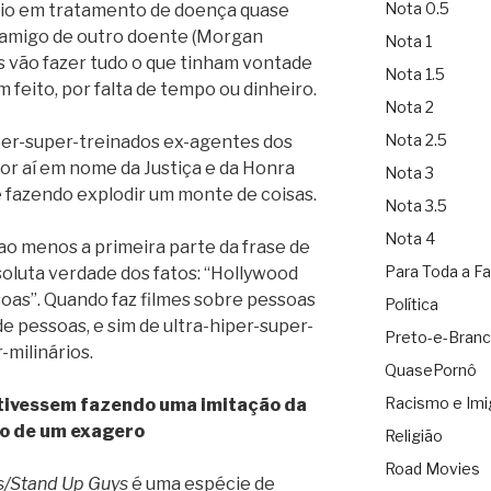
Nota 0.5
ário em tratamento de doença quase
a amigo de outro doente (Morgan
Nota 1
s vão fazer tudo o que tinham vontade
Nota 1.5
m feito, por falta de tempo ou dinheiro.
Nota 2
Nota 2.5
iper-super-treinados ex-agentes dos
or aí em nome da Justiça e da Honra
Nota 3
fazendo explodir um monte de coisas.
Nota 3.5
Nota 4
ao menos a primeira parte da frase de
Para Toda a Fa
oluta verdade dos fatos: “Hollywood
soas”. Quando faz filmes sobre pessoas
Política
de pessoas, e sim de ultra-hiper-super-
Preto-e-Bran
-milinários.
QuasePornô
Racismo e Imi
tivessem fazendo uma imitação da
o de um exagero
Religião
Road Movies
s/Stand Up Guys
é uma espécie de