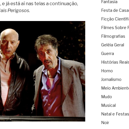
Fantasia
, e já está aí nas telas a continuação,
ais Perigosos
.
Festa de Cas
Ficção Científ
Filmes Sobre 
Filmografias
Geléia Geral
Guerra
Histórias Reai
Homo
Jornalismo
Meio Ambient
Mudo
Musical
Natal e Festa
Noir