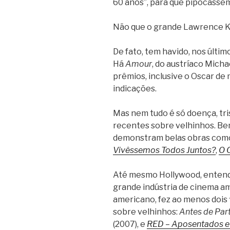
60 anos”, para que pipocassem
Não que o grande Lawrence K
De fato, tem havido, nos últim
Há
Amour
, do austríaco Mich
prêmios, inclusive o Oscar de 
indicações.
Mas nem tudo é só doença, tri
recentes sobre velhinhos. Be
demonstram belas obras co
Vivêssemos Todos Juntos?
,
O 
Até mesmo Hollywood, entend
grande indústria de cinema a
americano, fez ao menos dois f
sobre velhinhos:
Antes de Part
(2007), e
RED – Aposentados e