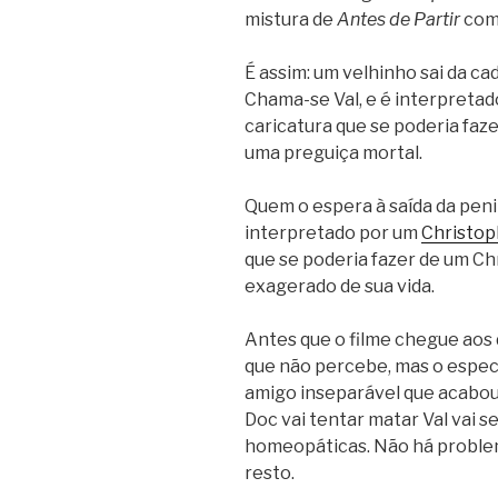
mistura de
Antes de Partir
co
É assim: um velhinho sai da ca
Chama-se Val, e é interpreta
caricatura que se poderia faz
uma preguiça mortal.
Quem o espera à saída da peni
interpretado por um
Christo
que se poderia fazer de um C
exagerado de sua vida.
Antes que o filme chegue aos 
que não percebe, mas o espec
amigo inseparável que acabou d
Doc vai tentar matar Val vai
homeopáticas. Não há problem
resto.