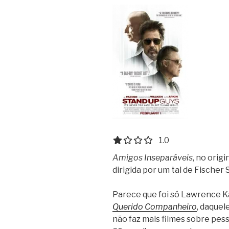
1.0 out of 5.0 stars
1.0
Amigos Inseparáveis
, no origi
dirigida por um tal de Fischer
Parece que foi só Lawrence K
Querido Companheiro
, daque
não faz mais filmes sobre pes