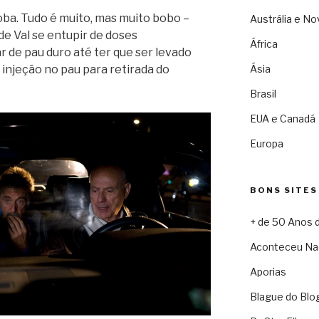
oba. Tudo é muito, mas muito bobo –
Austrália e No
de Val se entupir de doses
África
r de pau duro até ter que ser levado
 injeção no pau para retirada do
Ásia
Brasil
EUA e Canadá
Europa
BONS SITES
+ de 50 Anos 
Aconteceu Na
Aporias
Blague do Blo