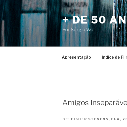
Pular
para
+ DE 50 A
o
conteúdo
Por Sérgio Vaz
Apresentação
Índice de Fi
Amigos Inseparáve
DE:
FISHER STEVENS, EUA, 2