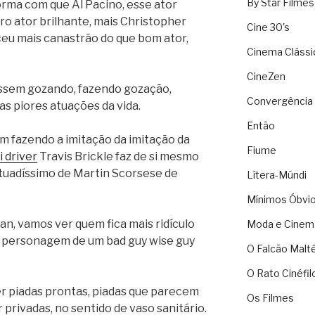
By Star Filmes
orma com que Al Pacino, esse ator
tro ator brilhante, mais Christopher
Cine 30's
u mais canastrão do que bom ator,
Cinema Clássi
CineZen
ssem gozando, fazendo gozação,
Convergência 
as piores atuações da vida.
Então
m fazendo a imitação da imitação da
Fiume
i driver
Travis Brickle faz de si mesmo
ltuadíssimo de Martin Scorsese de
Lítera-Múndi
Mínimos Óbvi
i Alan, vamos ver quem fica mais ridículo
Moda e Cinem
m personagem de um bad guy wise guy
O Falcão Malt
O Rato Cinéfil
zer piadas prontas, piadas que parecem
Os Filmes
privadas, no sentido de vaso sanitário.