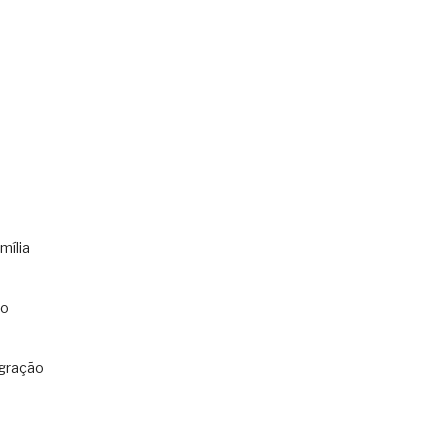
mília
co
gração