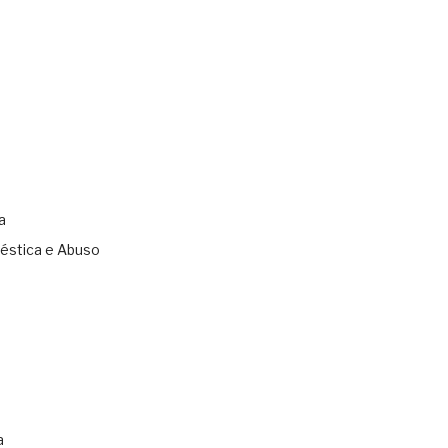
a
éstica e Abuso
s
a