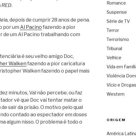
Romance
m
RED
.
Suspense
deia, depois de cumprir 28 anos de pena.
Série de TV
do por um
Al Pacino
fazendo a pior
Terror
er de um Al Pacino trabalhando com
Terrorismo
Tribunal
tenciária é seu velho amigo Doc,
Velhice
pher Walken
fazendo a pior caricatura
Vida em Famíli
hristopher Walken fazendo o papel mais
Violência Dom
Vício e Droga
dez minutos, Val não percebe, ou faz
Western
tador vê que Doc vai tentar matar o
e sair da prisão. O motivo pelo qual
 sendo contado ao espectador em doses
ORIGEM
a algum nisso. O problema é todo o
América Latin