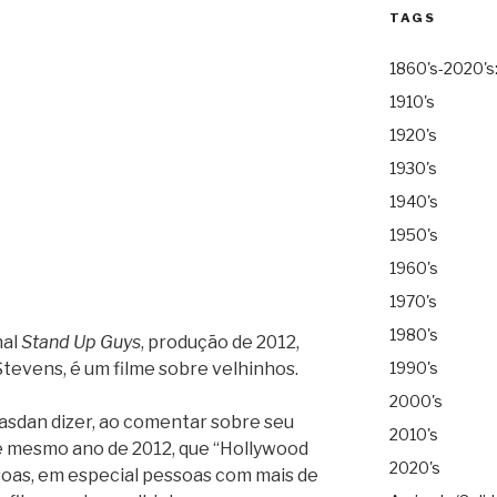
TAGS
1860's-2020's
1910's
1920's
1930's
1940's
1950's
1960's
1970's
1980's
nal
Stand Up Guys
, produção de 2012,
 Stevens, é um filme sobre velhinhos.
1990's
2000's
asdan dizer, ao comentar sobre seu
2010's
le mesmo ano de 2012, que “Hollywood
2020's
soas, em especial pessoas com mais de