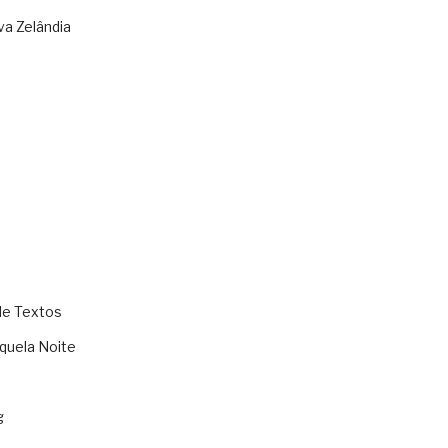
va Zelândia
de Textos
quela Noite
g