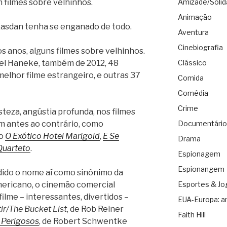
 filmes sobre velhinhos.
Amizade/Solid
Animação
asdan tenha se enganado de todo.
Aventura
Cinebiografia
os anos, alguns filmes sobre velhinhos.
ael Haneke, também de 2012, 48
Clássico
melhor filme estrangeiro, e outras 37
Comida
Comédia
Crime
steza, angústia profunda, nos filmes
m antes ao contrário, como
Documentário
mo
O Exótico Hotel Marigold
,
E Se
Drama
Quarteto
.
Espionagem
Espionangem
ido o nome aí como sinônimo da
mericano, o cinemão comercial
Esportes & Jo
ilme – interessantes, divertidos –
EUA-Europa: a
ir/The Bucket List
, de Rob Reiner
Faith Hill
 Perigosos
, de Robert Schwentke