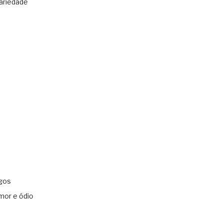
ariedade
gos
mor e ódio