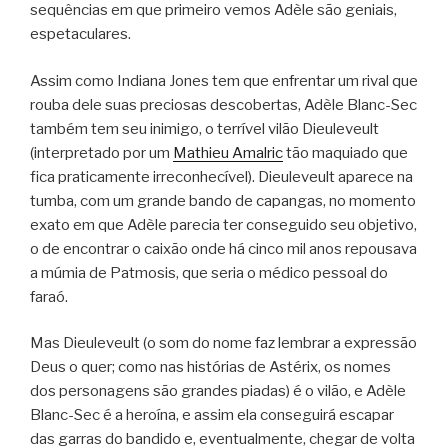
sequências em que primeiro vemos Adèle são geniais,
espetaculares.
Assim como Indiana Jones tem que enfrentar um rival que
rouba dele suas preciosas descobertas, Adèle Blanc-Sec
também tem seu inimigo, o terrível vilão Dieuleveult
(interpretado por um
Mathieu Amalric
tão maquiado que
fica praticamente irreconhecível). Dieuleveult aparece na
tumba, com um grande bando de capangas, no momento
exato em que Adèle parecia ter conseguido seu objetivo,
o de encontrar o caixão onde há cinco mil anos repousava
a múmia de Patmosis, que seria o médico pessoal do
faraó.
Mas Dieuleveult (o som do nome faz lembrar a expressão
Deus o quer; como nas histórias de Astérix, os nomes
dos personagens são grandes piadas) é o vilão, e Adèle
Blanc-Sec é a heroína, e assim ela conseguirá escapar
das garras do bandido e, eventualmente, chegar de volta