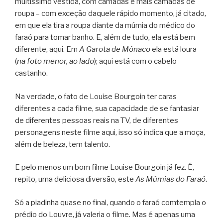
muitíssimo vestida, com camadas e mais camadas de
roupa – com exceção daquele rápido momento, já citado,
em que ela tira a roupa diante da múmia do médico do
faraó para tomar banho. E, além de tudo, ela está bem
diferente, aqui. Em
A Garota de Mônaco
ela está loura
(
na foto menor, ao lado
); aqui está com o cabelo
castanho.
Na verdade, o fato de Louise Bourgoin ter caras
diferentes a cada filme, sua capacidade de se fantasiar
de diferentes pessoas reais na TV, de diferentes
personagens neste filme aqui, isso só indica que a moça,
além de beleza, tem talento.
E pelo menos um bom filme Louise Bourgoin já fez. É,
repito, uma deliciosa diversão, este
As Múmias do Faraó
.
Só a piadinha quase no final, quando o faraó comtempla o
prédio do Louvre, já valeria o filme. Mas é apenas uma