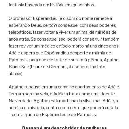
fantasia baseada em história em quadrinhos.
O professor Espérandieu (e o som do nome remete a
esperando Deus, certo?) consegue, com seus poderes
telepáticos, fazer voltar a viver um animal de milhões de
anos atrás. Se consegue isso, poderá conseguir também
fazer reviver um médico egípcio morto há uns cinco anos.
Adèle espera que Espérandieu desperte a múmia de
Patmosis, para que ele trate de sua irmã gêmea, Agathe
Blanc-Sec (Laure de Clermont, à esquerda na foto
abaixo).
Agathe repousa em uma cama no apartamento de Adèle.
Tem um soro na veia, e Adèle a trata como uma doente.
Na verdade, Agathe está mortinha da silva, mas Adèle, a
heroína da história, conta como certo que poderá curá-la
– com a ajuda de Espérandieu e de Patmosis.
Besson é um descobridor de mulheres