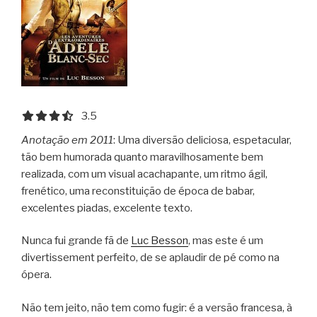
3.5 out of 5.0 stars
3.5
Anotação em 2011
: Uma diversão deliciosa, espetacular,
tão bem humorada quanto maravilhosamente bem
realizada, com um visual acachapante, um ritmo ágil,
frenético, uma reconstituição de época de babar,
excelentes piadas, excelente texto.
Nunca fui grande fã de
Luc Besson
, mas este é um
divertissement perfeito, de se aplaudir de pé como na
ópera.
Não tem jeito, não tem como fugir: é a versão francesa, à