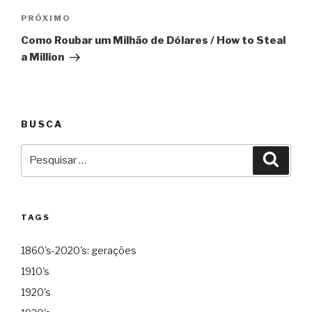
Próximo
PRÓXIMO
Como Roubar um Milhão de Dólares / How to Steal
a Million
BUSCA
Pesquisar
Pesqu
por:
TAGS
1860's-2020's: gerações
1910's
1920's