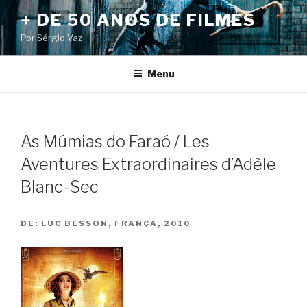
Pular
+ DE 50 ANOS DE FILMES
para
Por Sérgio Vaz
o
conteúdo
Menu
As Múmias do Faraó / Les
Aventures Extraordinaires d’Adèle
Blanc-Sec
DE:
LUC BESSON, FRANÇA, 2010