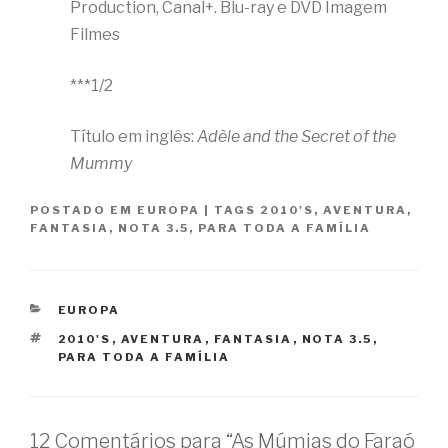
Production, Canal+. Blu-ray e DVD Imagem
Filmes
***1/2
Título em inglês:
Adèle and the Secret of the
Mummy
POSTADO EM
EUROPA
|
TAGS
2010'S
,
AVENTURA
,
FANTASIA
,
NOTA 3.5
,
PARA TODA A FAMÍLIA
CATEGORIAS
EUROPA
TAGS
2010'S
,
AVENTURA
,
FANTASIA
,
NOTA 3.5
,
PARA TODA A FAMÍLIA
12 Comentários para “As Múmias do Faraó