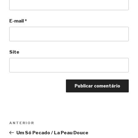
E-mail
*
Site
Navegação
Anterior
ANTERIOR
de
Um Só Pecado / La Peau Douce
Post