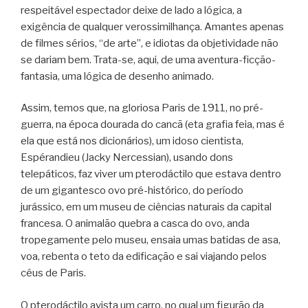
respeitável espectador deixe de lado a lógica, a
exigência de qualquer verossimilhança. Amantes apenas
de filmes sérios, “de arte”, e idiotas da objetividade não
se dariam bem. Trata-se, aqui, de uma aventura-ficção-
fantasia, uma lógica de desenho animado.
Assim, temos que, na gloriosa Paris de 1911, no pré-
guerra, na época dourada do cancã (eta grafia feia, mas é
ela que está nos dicionários), um idoso cientista,
Espérandieu (Jacky Nercessian), usando dons
telepáticos, faz viver um pterodáctilo que estava dentro
de um gigantesco ovo pré-histórico, do período
jurássico, em um museu de ciências naturais da capital
francesa. O animalão quebra a casca do ovo, anda
tropegamente pelo museu, ensaia umas batidas de asa,
voa, rebenta o teto da edificação e sai viajando pelos
céus de Paris.
O pterodáctilo avista um carro, no qual um figurão da