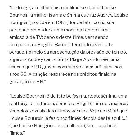
“De longe, a melhor coisa do filme se chama Louise
Bourgoin, a mulher íssima e érrima que faz Audrey. Louise
Bourgoin (nascida em 1981!) foi, de fato, como sua
personagem Audrey, uma moça do tempo numa
emissora de TV; depois deste filme, vem sendo
comparada a Brigitte Bardot. Tem tudo a ver – até
porque, no meio da apresentação da previsão de tempo,
a garota Audrey canta ‘Sur la Plage Abandonée’, uma
canção que BB gravou com sua voz sensualíssima nos
anos 60. A canção reaparece nos créditos finais, na
gravação de BB.”
“Louise Bourgoin é de fato belíssima, gostosérrima, uma
real força da natureza, como era Brigitte, um dos maiores
símbolos sexuais dos últimos séculos. Vejo no iMDB que
Louise Bourgoin já fez cinco filmes depois deste aqui. (…)
Que Louise Bourgoin – eta mulherão, siô – faça bons
filmes.”