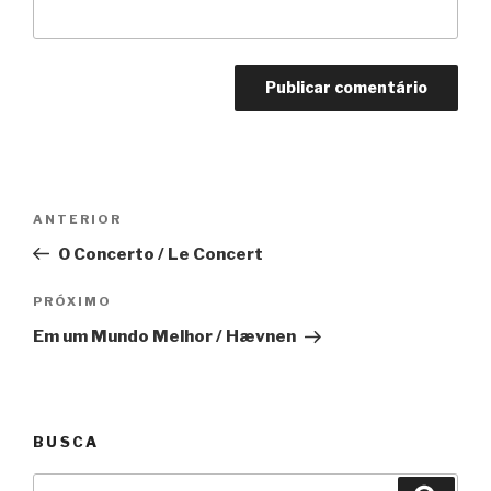
Navegação
Anterior
ANTERIOR
de
O Concerto / Le Concert
Post
Próximo
PRÓXIMO
Em um Mundo Melhor / Hævnen
BUSCA
Pesquisar