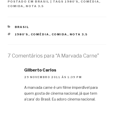
POSTADO EM
BRASIL
|
TAGS
1980'S
,
COMÉDIA
,
COMIDA
,
NOTA 3.5
CATEGORIAS
BRASIL
TAGS
1980'S
,
COMÉDIA
,
COMIDA
,
NOTA 3.5
7 Comentários para “A Marvada Carne”
Gilberto Carlos
29 NOVEMBRO 2011 ÀS 1:39 PM
A marvada carne é um filme imperdível para
quem gosta de cinema nacional, já que tem
a’cara’ do Brasil. Eu adoro cinema nacional.