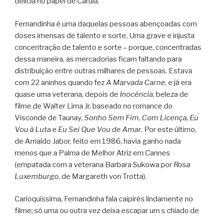
delícia no papel de Carula.
Fernandinha é uma daquelas pessoas abençoadas com
doses imensas de talento e sorte. Uma grave e injusta
concentração de talento e sorte – porque, concentradas
dessa maneira, as mercadorias ficam faltando para
distribuição entre outras milhares de pessoas. Estava
com 22 aninhos quando fez
A Marvada Carne
, e já era
quase uma veterana, depois de
Inocência
, beleza de
filme de Walter Lima Jr. baseado no romance do
Visconde de Taunay,
Sonho Sem Fim
,
Com Licença, Eu
Vou à Luta
e
Eu Sei Que Vou de Amar
. Por este último,
de Arnaldo Jabor, feito em 1986, havia ganho nada
menos que a Palma de Melhor Atriz em Cannes
(empatada com a veterana Barbara Sukowa por
Rosa
Luxemburgo
, de Margareth von Trotta).
Carioquíssima, Fernandinha fala caipirês lindamente no
filme; só uma ou outra vez deixa escapar um s chiado de