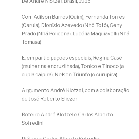
De André Klotzel, Brasil, 1985
Com Adilson Barros (Quim), Fernanda Torres
(Carula), Dionísio Azevedo (Nhô Totó), Geny
Prado (Nhá Policena), Lucélia Maquiavelli (Nhá
Tomasa)
E, em participações especiais, Regina Casé
(mulher na encruzilhada), Tonico e Tinoco (a
dupla caipira), Nelson Triunfo (o curupira)
Argumento André Klotzel, com a colaboração
de José Roberto Eliezer
Roteiro André Klotzel e Carlos Alberto
Sofredini
Diálogos Carlos Alberto Sofredini