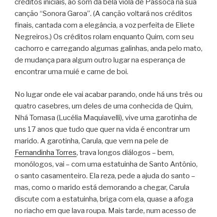
créditos iniciais, ao som da bela viola de Passoca na sua
canção “Sonora Garoa”. (A canção voltará nos créditos
finais, cantada com a elegância, a voz perfeita de Eliete
Negreiros.) Os créditos rolam enquanto Quim, com seu
cachorro e carregando algumas galinhas, anda pelo mato,
de mudança para algum outro lugar na esperança de
encontrar uma muié e carne de boi.
No lugar onde ele vai acabar parando, onde há uns três ou
quatro casebres, um deles de uma conhecida de Quim,
Nhá Tomasa (Lucélia Maquiavelli), vive uma garotinha de
uns 17 anos que tudo que quer na vida é encontrar um
marido. A garotinha, Carula, que vem na pele de
Fernandinha Torres
, trava longos diálogos – bem,
monólogos, vai – com uma estatuinha de Santo Antônio,
o santo casamenteiro. Ela reza, pede a ajuda do santo –
mas, como o marido está demorando a chegar, Carula
discute com a estatuinha, briga com ela, quase a afoga
no riacho em que lava roupa. Mais tarde, num acesso de