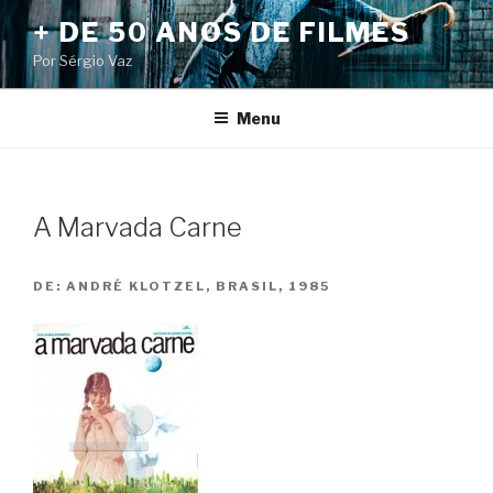
Pular
+ DE 50 ANOS DE FILMES
para
Por Sérgio Vaz
o
conteúdo
Menu
A Marvada Carne
DE:
ANDRÉ KLOTZEL, BRASIL, 1985