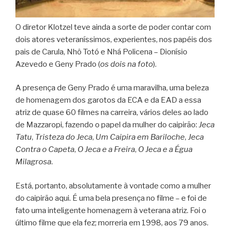
O diretor Klotzel teve ainda a sorte de poder contar com
dois atores veteraníssimos, experientes, nos papéis dos
pais de Carula, Nhô Totó e Nhá Policena – Dionísio
Azevedo e Geny Prado (
os dois na foto
).
A presença de Geny Prado é uma maravilha, uma beleza
de homenagem dos garotos da ECA e da EAD a essa
atriz de quase 60 filmes na carreira, vários deles ao lado
de Mazzaropi, fazendo o papel da mulher do caipirão:
Jeca
Tatu
,
Tristeza do Jeca
,
Um Caipira em Bariloche
,
Jeca
Contra o Capeta
,
O Jeca e a Freira
,
O Jeca e a Égua
Milagrosa
.
Está, portanto, absolutamente à vontade como a mulher
do caipirão aqui. É uma bela presença no filme – e foi de
fato uma inteligente homenagem à veterana atriz. Foi o
último filme que ela fez; morreria em 1998, aos 79 anos.