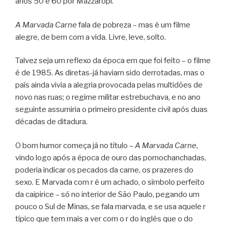
anos 50 e 60 por Mazzaropi.
A Marvada Carne
fala de pobreza – mas é um filme
alegre, de bem com a vida. Livre, leve, solto.
Talvez seja um reflexo da época em que foi feito – o filme
é de 1985. As diretas-já haviam sido derrotadas, mas o
país ainda vivia a alegria provocada pelas multidões de
novo nas ruas; o regime militar estrebuchava, e no ano
seguinte assumiria o primeiro presidente civil após duas
décadas de ditadura.
O bom humor começa já no título –
A Marvada Carne
,
vindo logo após a época de ouro das pornochanchadas,
poderia indicar os pecados da carne, os prazeres do
sexo. E Marvada com r é um achado, o símbolo perfeito
da caipirice – só no interior de São Paulo, pegando um
pouco o Sul de Minas, se fala marvada, e se usa aquele r
típico que tem mais a ver com o r do inglês que o do