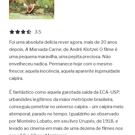
3.5 out of 5.0 stars
3.5
Foi uma absoluta delícia rever agora, mais de 20 anos
depois,
A Marvada Carne
, de André Klotzel. O filme é
uma pequena maravilha, uma pepita preciosa. Não
envelheceu nadica. Permanece hoje com o mesmo
frescor, aquela inocência, aquela aparente ingenuidade
caipira.
É fantástico como aquela garotada saída da ECA-USP,
urbanóides legítimos da maior metrópole brasileira,
conseguiu penetrar no universo caipira – um caipira meio
atemporal, parado no tempo. Igualzinho ao observado
por Monteiro Lobato, em seu livro
Urupês
, de 1918, e
levado ao cinema em mais de uma dezena de filmes nos