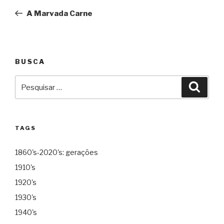
de
A Marvada Carne
Post
BUSCA
Pesquisar
Pesqu
por:
TAGS
1860's-2020's: gerações
1910's
1920's
1930's
1940's