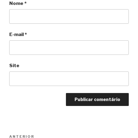
Nome
*
E-mail
*
Site
Navegação
Anterior
ANTERIOR