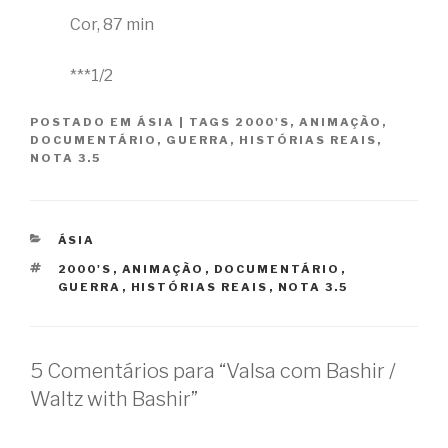
Cor, 87 min
***1/2
POSTADO EM
ÁSIA
|
TAGS
2000'S
,
ANIMAÇÃO
,
DOCUMENTÁRIO
,
GUERRA
,
HISTÓRIAS REAIS
,
NOTA 3.5
CATEGORIAS
ÁSIA
TAGS
2000'S
,
ANIMAÇÃO
,
DOCUMENTÁRIO
,
GUERRA
,
HISTÓRIAS REAIS
,
NOTA 3.5
5 Comentários para “Valsa com Bashir /
Waltz with Bashir”