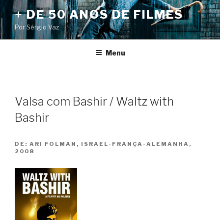
Pular
+ DE 50 ANOS DE FILMES
para
Por Sérgio Vaz
o
conteúdo
Menu
Valsa com Bashir / Waltz with
Bashir
DE:
ARI FOLMAN, ISRAEL-FRANÇA-ALEMANHA,
2008