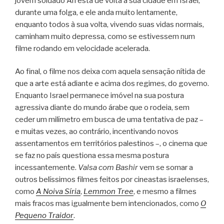
jovem soldado Ari está de volta a sua cidade em Israel,
durante uma folga, e ele anda muito lentamente,
enquanto todos à sua volta, vivendo suas vidas normais,
caminham muito depressa, como se estivessem num
filme rodando em velocidade acelerada.
Ao final, o filme nos deixa com aquela sensação nítida de
que a arte está adiante e acima dos regimes, do governo.
Enquanto Israel permanece imóvel na sua postura
agressiva diante do mundo árabe que o rodeia, sem
ceder um milímetro em busca de uma tentativa de paz –
e muitas vezes, ao contrário, incentivando novos
assentamentos em territórios palestinos –, o cinema que
se faz no país questiona essa mesma postura
incessantemente.
Valsa com Bashir
vem se somar a
outros belíssimos filmes feitos por cineastas israelenses,
como
A Noiva Síria
,
Lemmon Tree
, e mesmo a filmes
mais fracos mas igualmente bem intencionados, como
O
Pequeno Traidor
.