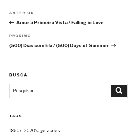
Navegação
Anterior
ANTERIOR
de
Amor à Primeira Vista / Falling in Love
Post
Próximo
PRÓXIMO
(500) Dias com Ela / (500) Days of Summer
BUSCA
Pesquisar
Pesqu
por:
TAGS
1860's-2020's: gerações