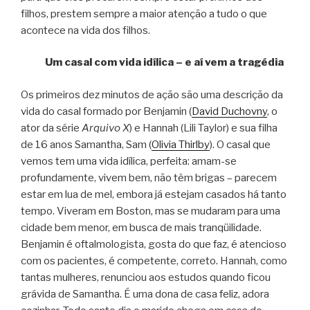
filhos, prestem sempre a maior atenção a tudo o que
acontece na vida dos filhos.
Um casal com vida idílica – e aí vem a tragédia
Os primeiros dez minutos de ação são uma descrição da
vida do casal formado por Benjamin (
David Duchovny
, o
ator da série
Arquivo X
) e Hannah (Lili Taylor) e sua filha
de 16 anos Samantha, Sam (
Olivia Thirlby
). O casal que
vemos tem uma vida idílica, perfeita: amam-se
profundamente, vivem bem, não têm brigas – parecem
estar em lua de mel, embora já estejam casados há tanto
tempo. Viveram em Boston, mas se mudaram para uma
cidade bem menor, em busca de mais tranqüilidade.
Benjamin é oftalmologista, gosta do que faz, é atencioso
com os pacientes, é competente, correto. Hannah, como
tantas mulheres, renunciou aos estudos quando ficou
grávida de Samantha. É uma dona de casa feliz, adora