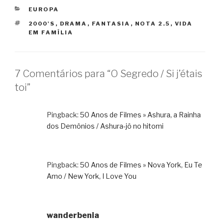
CATEGORIAS
EUROPA
TAGS
2000'S
,
DRAMA
,
FANTASIA
,
NOTA 2.5
,
VIDA
EM FAMÍLIA
7 Comentários para “O Segredo / Si j’étais
toi”
Pingback:
50 Anos de Filmes » Ashura, a Rainha
dos Demônios / Ashura-jô no hitomi
Pingback:
50 Anos de Filmes » Nova York, Eu Te
Amo / New York, I Love You
wanderbenia