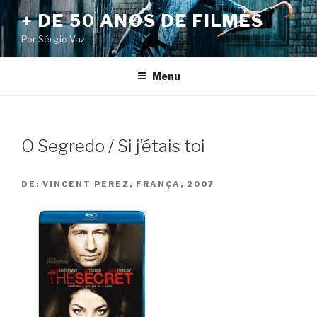
Pular
+ DE 50 ANOS DE FILMES
para
Por Sérgio Vaz
o
conteúdo
Menu
O Segredo / Si j’étais toi
DE:
VINCENT PEREZ, FRANÇA, 2007