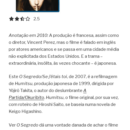
2.5 out of 5.0 stars
2.5
Anotação em 2010
: A produção é francesa, assim como
o diretor, Vincent Perez, mas o filme é falado em inglês
por atores americanos e se passa em uma cidade média
não explicitada dos Estados Unidos. E a trama –
extraordinária, insólita, às vezes chocante – é japonesa.
Este
O Segredo/Se j’étais toi
, de 2007, é a refilmagem
de
Humitsu
, produção japonesa de 1999, dirigida por
Yôjirô Takita, o autor do deslumbrante
A
Partida/Okuribito
.
Humitsu
, o filme original, por sua vez,
com roteiro de Hiroshi Saito, se baseia numa novela de
Keigo Higashino.
Ver
O Segredo
dá uma vontade danada de achar o filme