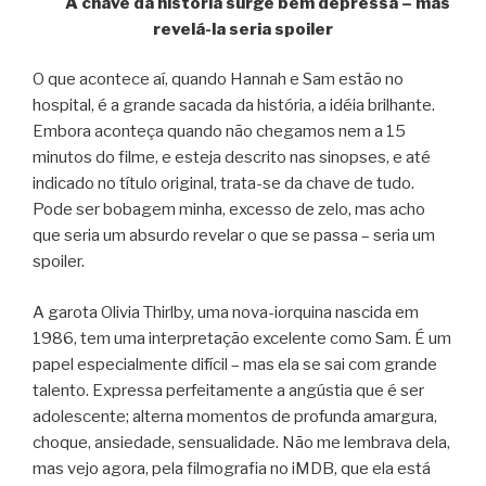
A chave da história surge bem depressa – mas
revelá-la seria spoiler
O que acontece aí, quando Hannah e Sam estão no
hospital, é a grande sacada da história, a idéia brilhante.
Embora aconteça quando não chegamos nem a 15
minutos do filme, e esteja descrito nas sinopses, e até
indicado no título original, trata-se da chave de tudo.
Pode ser bobagem minha, excesso de zelo, mas acho
que seria um absurdo revelar o que se passa – seria um
spoiler.
A garota Olivia Thirlby, uma nova-iorquina nascida em
1986, tem uma interpretação excelente como Sam. É um
papel especialmente difícil – mas ela se sai com grande
talento. Expressa perfeitamente a angústia que é ser
adolescente; alterna momentos de profunda amargura,
choque, ansiedade, sensualidade. Não me lembrava dela,
mas vejo agora, pela filmografia no iMDB, que ela está