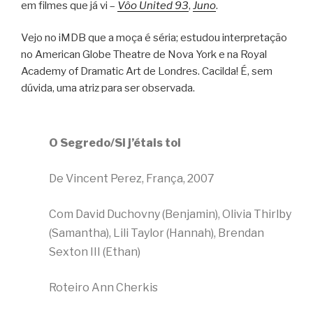
em filmes que já vi –
Vôo United 93
,
Juno
.
Vejo no iMDB que a moça é séria; estudou interpretação
no American Globe Theatre de Nova York e na Royal
Academy of Dramatic Art de Londres. Cacilda! É, sem
dúvida, uma atriz para ser observada.
O Segredo/Si j’étais toi
De Vincent Perez, França, 2007
Com David Duchovny (Benjamin), Olivia Thirlby
(Samantha), Lili Taylor (Hannah), Brendan
Sexton III (Ethan)
Roteiro Ann Cherkis