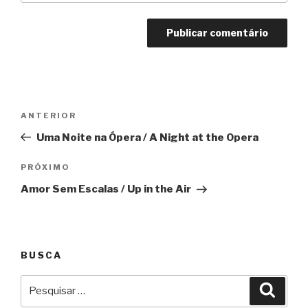
Navegação
Anterior
ANTERIOR
de
Uma Noite na Ópera / A Night at the Opera
Post
Próximo
PRÓXIMO
Amor Sem Escalas / Up in the Air
BUSCA
Pesquisar
Pesqu
por: