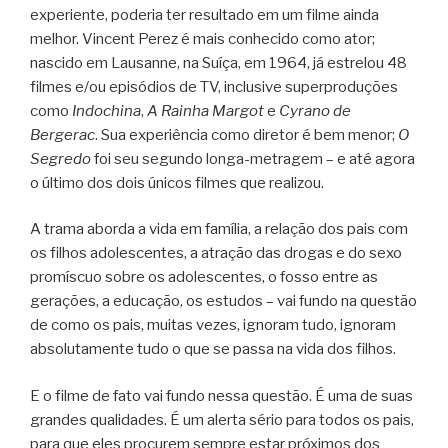
experiente, poderia ter resultado em um filme ainda
melhor. Vincent Perez é mais conhecido como ator;
nascido em Lausanne, na Suíça, em 1964, já estrelou 48
filmes e/ou episódios de TV, inclusive superproduções
como
Indochina
,
A Rainha Margot
e
Cyrano de
Bergerac
. Sua experiência como diretor é bem menor;
O
Segredo
foi seu segundo longa-metragem – e até agora
o último dos dois únicos filmes que realizou.
A trama aborda a vida em família, a relação dos pais com
os filhos adolescentes, a atração das drogas e do sexo
promíscuo sobre os adolescentes, o fosso entre as
gerações, a educação, os estudos – vai fundo na questão
de como os pais, muitas vezes, ignoram tudo, ignoram
absolutamente tudo o que se passa na vida dos filhos.
E o filme de fato vai fundo nessa questão. É uma de suas
grandes qualidades. É um alerta sério para todos os pais,
para que eles procurem sempre estar próximos dos