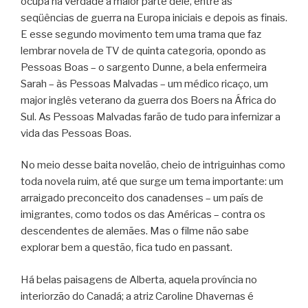
ocupa na verdade a maior parte dele, entre as
seqüências de guerra na Europa iniciais e depois as finais.
E esse segundo movimento tem uma trama que faz
lembrar novela de TV de quinta categoria, opondo as
Pessoas Boas – o sargento Dunne, a bela enfermeira
Sarah – às Pessoas Malvadas – um médico ricaço, um
major inglês veterano da guerra dos Boers na África do
Sul. As Pessoas Malvadas farão de tudo para infernizar a
vida das Pessoas Boas.
No meio desse baita novelão, cheio de intriguinhas como
toda novela ruim, até que surge um tema importante: um
arraigado preconceito dos canadenses – um país de
imigrantes, como todos os das Américas – contra os
descendentes de alemães. Mas o filme não sabe
explorar bem a questão, fica tudo en passant.
Há belas paisagens de Alberta, aquela província no
interiorzão do Canadá; a atriz Caroline Dhavernas é