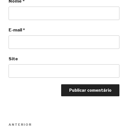
Nome
*
E-mail
*
Site
Navegação
Anterior
ANTERIOR