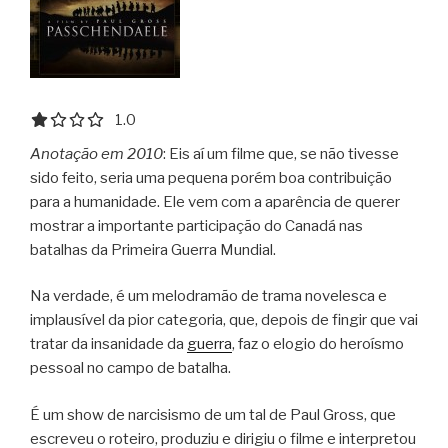
1.0 out of 5.0 stars
1.0
Anotação em 2010
: Eis aí um filme que, se não tivesse
sido feito, seria uma pequena porém boa contribuição
para a humanidade. Ele vem com a aparência de querer
mostrar a importante participação do Canadá nas
batalhas da Primeira Guerra Mundial.
Na verdade, é um melodramão de trama novelesca e
implausível da pior categoria, que, depois de fingir que vai
tratar da insanidade da
guerra
, faz o elogio do heroísmo
pessoal no campo de batalha.
É um show de narcisismo de um tal de Paul Gross, que
escreveu o roteiro, produziu e dirigiu o filme e interpretou