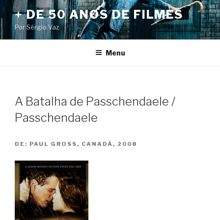
Pular
+ DE 50 ANOS DE FILMES
para
Por Sérgio Vaz
o
conteúdo
Menu
A Batalha de Passchendaele /
Passchendaele
DE:
PAUL GROSS, CANADÁ, 2008