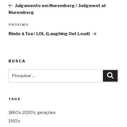
de
Julgamento em Nuremberg / Judgment at
Post
Nuremberg
Próximo
PRÓXIMO
Rindo à Toa / LOL (Laughing Out Loud)
BUSCA
Pesquisar
Pesqu
por:
TAGS
1860's-2020's: gerações
1910's