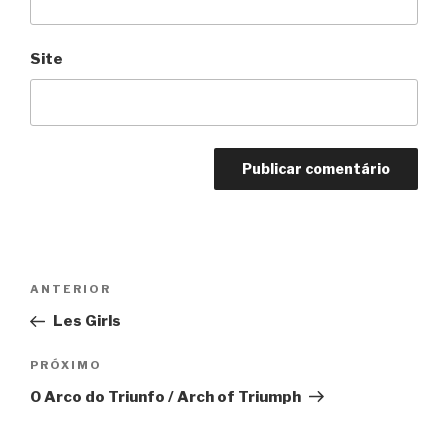
Site
Navegação
Anterior
ANTERIOR
de
Les Girls
Post
Próximo
PRÓXIMO
O Arco do Triunfo / Arch of Triumph