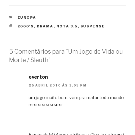
CATEGORIAS
EUROPA
TAGS
2000'S
,
DRAMA
,
NOTA 3.5
,
SUSPENSE
5 Comentários para “Um Jogo de Vida ou
Morte / Sleuth”
everton
25 ABRIL 2010 ÀS 1:05 PM
um jogo muito bom. vem pra matar todo mundo
rsrsrsrsrsrsrsrrsr
Pingback:
50 Anos de Filmes » Círculo de Fogo /