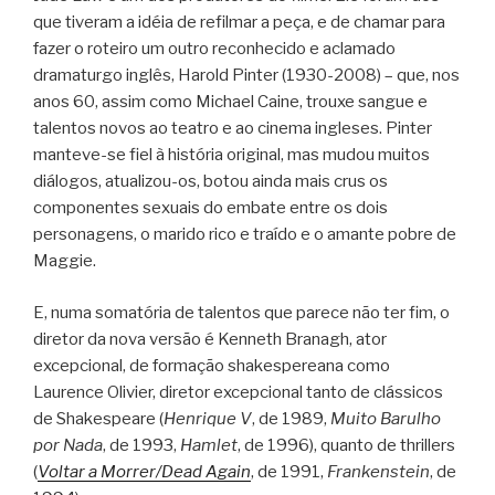
que tiveram a idéia de refilmar a peça, e de chamar para
fazer o roteiro um outro reconhecido e aclamado
dramaturgo inglês, Harold Pinter (1930-2008) – que, nos
anos 60, assim como Michael Caine, trouxe sangue e
talentos novos ao teatro e ao cinema ingleses. Pinter
manteve-se fiel à história original, mas mudou muitos
diálogos, atualizou-os, botou ainda mais crus os
componentes sexuais do embate entre os dois
personagens, o marido rico e traído e o amante pobre de
Maggie.
E, numa somatória de talentos que parece não ter fim, o
diretor da nova versão é Kenneth Branagh, ator
excepcional, de formação shakespereana como
Laurence Olivier, diretor excepcional tanto de clássicos
de Shakespeare (
Henrique V
, de 1989,
Muito Barulho
por Nada
, de 1993,
Hamlet
, de 1996), quanto de thrillers
(
Voltar a Morrer/Dead Again
, de 1991,
Frankenstein
, de