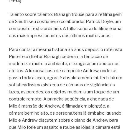
1994).
Talento sobre talento: Branagh trouxe para a refilmagem
de Sleuth seu costumeiro colaborador Patrick Doyle, um
compositor extraordinário. A trilha sonora do filme é uma
das mais impressionantes dos últimos muitos anos.
Para contar a mesma história 35 anos depois, o roteirista
Pinter e o diretor Branagh cederam à tentação de
modernizar muito o ambiente, e exagerar um pouco nos
efeitos. A luxuosa casa de campo de Andrew, onde se
passa toda a ação, agora é absolutamente hi-tech; há um
sofisticadíssimo sistema de câmaras de vigilância; as
luzes, as paredes, os objetos mudam a um toque de um
controle remoto. A primeira seqüência, a chegada de
Milo à mansão de Andrew, é filmada em plongée, a
câmara bem no alto, os personagens lá embaixo; quando
Milo e Andrew discutem sobre o plano de Andrew para
que Milo forje um assalto e roube as jóias, a câmara está