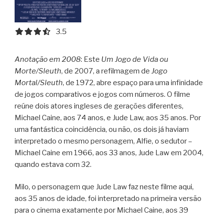
3.5 out of 5.0 stars
3.5
Anotação em 2008
: Este
Um Jogo de Vida ou
Morte/Sleuth
, de 2007, a refilmagem de
Jogo
Mortal/Sleuth
, de 1972, abre espaço para uma infinidade
de jogos comparativos e jogos com números. O filme
reúne dois atores ingleses de gerações diferentes,
Michael Caine, aos 74 anos, e Jude Law, aos 35 anos. Por
uma fantástica coincidência, ou não, os dois já haviam
interpretado o mesmo personagem, Alfie, o sedutor –
Michael Caine em 1966, aos 33 anos, Jude Law em 2004,
quando estava com 32.
Milo, o personagem que Jude Law faz neste filme aqui,
aos 35 anos de idade, foi interpretado na primeira versão
para o cinema exatamente por Michael Caine, aos 39