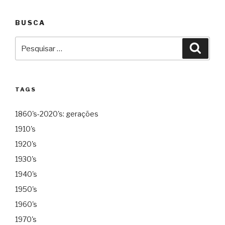
BUSCA
Pesquisar
Pesqu
por:
TAGS
1860's-2020's: gerações
1910's
1920's
1930's
1940's
1950's
1960's
1970's