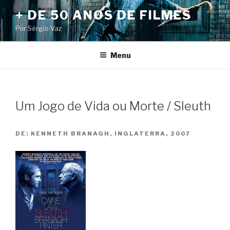
Pular
+ DE 50 ANOS DE FILMES
para
Por Sérgio Vaz
o
conteúdo
Menu
Um Jogo de Vida ou Morte / Sleuth
DE:
KENNETH BRANAGH, INGLATERRA, 2007