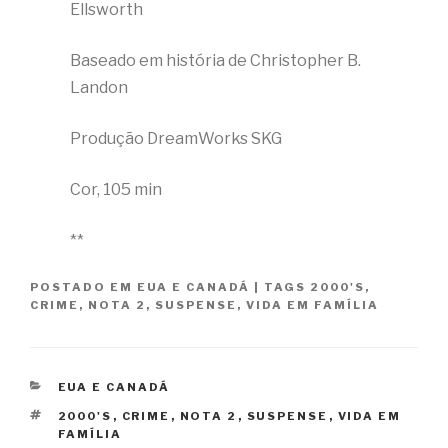
Ellsworth
Baseado em história de Christopher B.
Landon
Produção DreamWorks SKG
Cor, 105 min
**
POSTADO EM
EUA E CANADÁ
|
TAGS
2000'S
,
CRIME
,
NOTA 2
,
SUSPENSE
,
VIDA EM FAMÍLIA
CATEGORIAS
EUA E CANADÁ
TAGS
2000'S
,
CRIME
,
NOTA 2
,
SUSPENSE
,
VIDA EM
FAMÍLIA