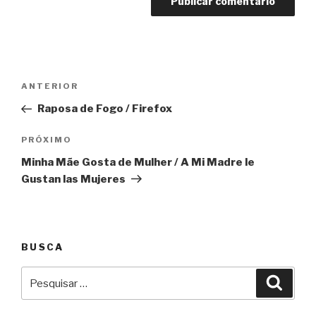
Navegação
Anterior
ANTERIOR
de
Raposa de Fogo / Firefox
Post
Próximo
PRÓXIMO
Minha Mãe Gosta de Mulher / A Mi Madre le
Gustan las Mujeres
BUSCA
Pesquisar
Pesqu
por: