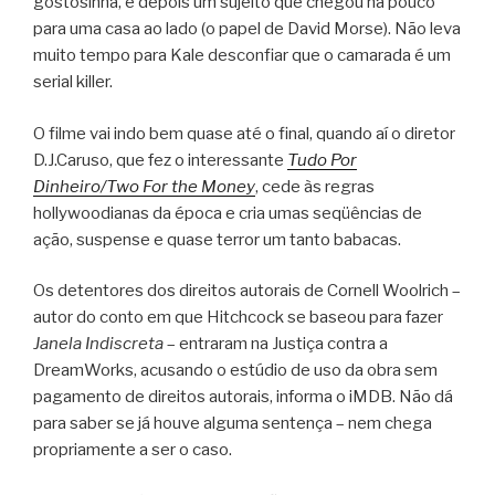
gostosinha, e depois um sujeito que chegou há pouco
para uma casa ao lado (o papel de David Morse). Não leva
muito tempo para Kale desconfiar que o camarada é um
serial killer.
O filme vai indo bem quase até o final, quando aí o diretor
D.J.Caruso, que fez o interessante
Tudo Por
Dinheiro/Two For the Money
, cede às regras
hollywoodianas da época e cria umas seqüências de
ação, suspense e quase terror um tanto babacas.
Os detentores dos direitos autorais de Cornell Woolrich –
autor do conto em que Hitchcock se baseou para fazer
Janela Indiscreta
– entraram na Justiça contra a
DreamWorks, acusando o estúdio de uso da obra sem
pagamento de direitos autorais, informa o iMDB. Não dá
para saber se já houve alguma sentença – nem chega
propriamente a ser o caso.