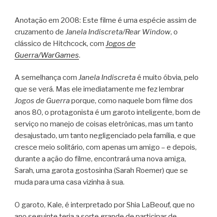
Anotação em 2008: Este filme é uma espécie assim de
cruzamento de
Janela Indiscreta/Rear Window
, o
clássico de Hitchcock, com
Jogos de
Guerra/WarGames
.
A semelhança com
Janela Indiscreta
é muito óbvia, pelo
que se verá. Mas ele imediatamente me fez lembrar
Jogos de Guerra
porque, como naquele bom filme dos
anos 80, o protagonista é um garoto inteligente, bom de
serviço no manejo de coisas eletrônicas, mas um tanto
desajustado, um tanto negligenciado pela família, e que
cresce meio solitário, com apenas um amigo – e depois,
durante a ação do filme, encontrará uma nova amiga,
Sarah, uma garota gostosinha (Sarah Roemer) que se
muda para uma casa vizinha à sua.
O garoto, Kale, é interpretado por Shia LaBeouf, que no
ano seguinte teria a sorte grande de participar de