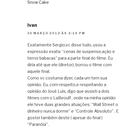
Snow Cake
Ivan
30 MARÇO 2012 ÀS 2:14 PM
Exatamente Sergio,vc disse tudo, usou a
expressão exata: “cenas de suspense,ação e
terror babacas” para a parte final do filme. Eu
diría até que ele (diretor), borrou o filme com
aquele final.
Como vc costuma dizer, cada um tem sua
opinião. Eu, com respeito,e respeitando a
opinião do José Luis, digo que assisti a dois
filmes com o LaBeoulf , onde na minha opinião
ele teve duas grandes atuações: “Wall Street o
dinheiro nunca dorme” e “Controle Absoluto” . E
gostei também deste ( apesar do final )
“Paranóia”.