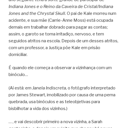
Indiana Jones e o Reino da Caveira de Cristal/Indiana
Jones and the Chrystal Skull
. O pai de Kale morreu num
acidente, e sua mãe (Carrie-Anne Moss) está ocupada
demais em trabalhar dobrado para pagar as contas;
assim, o garoto se torna irritadiço, nervoso, e tem
seguidos atritos na escola. Depois de um desses atritos,
com um professor, a Justiça põe Kale em prisão
domiciliar.
É quando ele começa a observar a vizinhança com um
binóculo…
(Aí está: em
Janela Indiscreta
, o fotógrafo interpretado
por James Stewart, imobilizado por causa de uma perna
quebrada, usa binóculos e as teleobjetivas para
bisbilhotar a vida dos vizinhos.)
… , e vai descobrir primeiro a nova vizinha, a Sarah