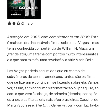
2.5 out of 5.0 stars
2.5
Anotação em 2005, com complemento em 2008
: Este
é mais um dos incontáveis filmes sobre Las Vegas – mas
tem a conhecida competência de William H. Macy, um
grande ator, uma trama com pontos muito interessantes
e o que para mim foi uma revelação: a atriz Maria Bello.
Las Vegas poderia ser um dos que eu chamo de
subgêneros do cinema americano, tantos são os filmes
que se fizeram e continuam se fazendo sobre ela. Vamos
ver, assim, sem nenhuma sistematização ou pesquisa, só
com o que vem à cabeça, de primeira (depois posso pôr
os anos e os títulos originais e/ou brasileiros. Cassino, de
Martin Scorsese.
The Only Game in Town
, com Liz Taylor