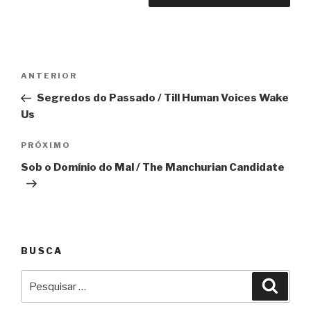
Navegação
Anterior
ANTERIOR
de
Segredos do Passado / Till Human Voices Wake
Post
Us
Próximo
PRÓXIMO
Sob o Domínio do Mal / The Manchurian Candidate
BUSCA
Pesquisar
Pesqu
por: