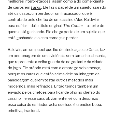
melhores interpretações, assim como a do comerciante
de carros em
Fargo
. Ele faz o papel de um sujeito azarado
até os ossos, um perdedor, um fracassado, que é
contratado pelo chefão de um cassino (Alec Baldwin)
para esfriar – daí o título original,
The Cooler
– a sorte de
quem está ganhando. Ele chega perto de um sujeito que
está ganhando e o cara começa a perder.
Baldwin, em um papel que lhe deu indicação ao Oscar, faz
um personagem de uma violência sem tamanho, absurda,
que representa a velha guarda do negociante da cidade
do jogo. Ele próprio está com o emprego sob ameaça,
porque os caras que estão acima dele na linhagem da
bandidagem querem testar outros métodos mais
modernos, mais refinados. Então temos também um
enviado pelos chefões para ficar de olho no chefão do
cassino – e esse cara, obviamente, vê com desprezo
essa coisa do esfriador; acha que isso é crendice boba,
primitiva, irracional.