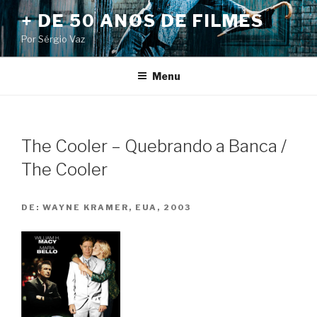
Pular
+ DE 50 ANOS DE FILMES
para
Por Sérgio Vaz
o
conteúdo
Menu
The Cooler – Quebrando a Banca /
The Cooler
DE:
WAYNE KRAMER, EUA, 2003