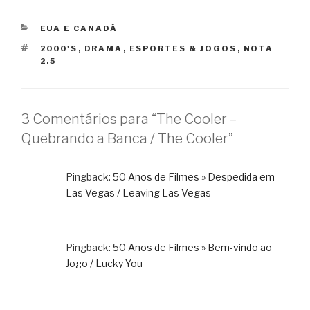
CATEGORIAS
EUA E CANADÁ
TAGS
2000'S
,
DRAMA
,
ESPORTES & JOGOS
,
NOTA
2.5
3 Comentários para “The Cooler –
Quebrando a Banca / The Cooler”
Pingback:
50 Anos de Filmes » Despedida em
Las Vegas / Leaving Las Vegas
Pingback:
50 Anos de Filmes » Bem-vindo ao
Jogo / Lucky You