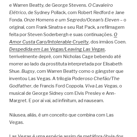
e Warren Beatty, de George Stevens.
O Cavaleiro
Elétrico
, de Sydney Pollack, com Robert Redford e Jane
Fonda.
Onze Homens e um Segredo/Ocean’s Eleven
– o
original, com Frank Sinatra e seu Rat Pack, a refilmagem
feita por Steven Soderbergh e suas continuações.
O
Amor Custa Caro/Intolerable Cruelty
, dos irmãos Coen.
Despedida em Las Vegas/Leaving Las Vegas
,
terrivelmente deprê, com Nicholas Cage bebendo até
morrer ao lado da prostituta interpretada por Elisabeth
Shue.
Bugsy
, com Warren Beatty como o gângster que
inventou Las Vegas. A trilogia
Poderoso Chefão/The
Godfather
, de Francis Ford Coppola.
Viva Las Vegas
, o
musical de George Sidney com Elvis Presley e Ann-
Margret. E por aí vai, ad infinitum, ad nauseam.
Náusea, aliás, é um conceito que combina com Las
Vegas.
Las Vegas é uma espécie assim de metáfora óbvia dos