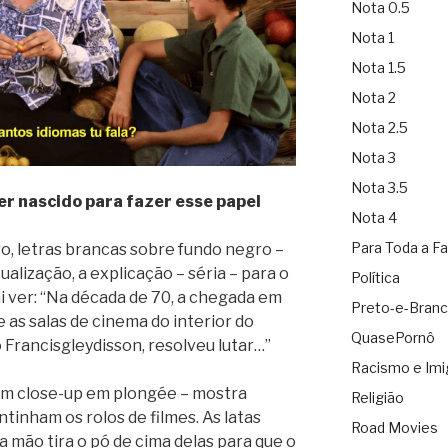
Nota 0.5
Nota 1
Nota 1.5
Nota 2
Nota 2.5
Nota 3
Nota 3.5
ter nascido para fazer esse papel
Nota 4
Para Toda a Fa
o, letras brancas sobre fundo negro –
ualização, a explicação – séria – para o
Política
i ver: “Na década de 70, a chegada em
Preto-e-Bran
as salas de cinema do interior do
QuasePornô
Francisgleydisson, resolveu lutar…”
Racismo e Imi
 um close-up em plongée – mostra
Religião
tinham os rolos de filmes. As latas
Road Movies
 mão tira o pó de cima delas para que o