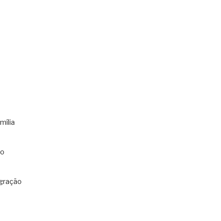
mília
co
gração