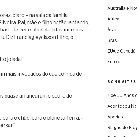
Austrália e No
res, claro – na sala da família
África
lveira. Pai, mãe e filho estão jantando,
ado de ver o filme de lutas marciais
Ásia
u. Diz Francisgleydisson Filho, o
Brasil
EUA e Canadá
ito joiada!”
Europa
eram mais invocados do que corrida de
BONS SITES
+ de 50 Anos 
bras quase arrancaram o couro do
Aconteceu Na
Aporias
 para o chão, para o planeta Terra: –
ersar.”
Blague do Blo