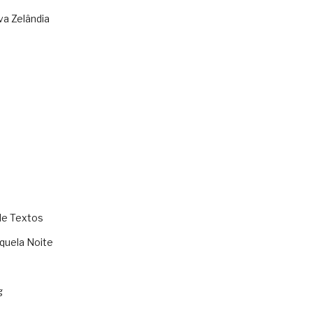
va Zelândia
de Textos
quela Noite
g