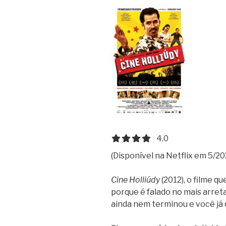
4.0 out of 5.0 stars
4.0
(Disponível na Netflix em 5/20
Cine Holliúdy
(2012), o filme 
porque é falado no mais arret
ainda nem terminou e você já 