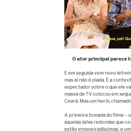
O ator principal parece 
E em seguida vem novo letreir
mas aí não é piada. É a context
espectador sobre o que ele va
massa da TV colocou em xeque 
Ceará. Mas um herói, chamado 
A primeira tomada do filme –
aquelas latas redondas que con
estão empoeiradíssimas, e uma