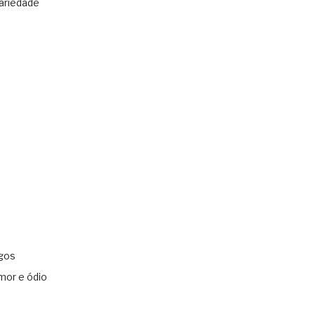
ariedade
gos
mor e ódio