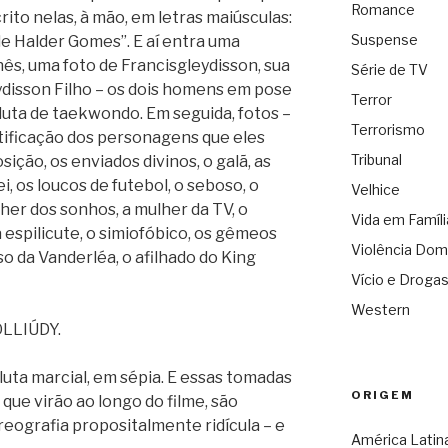
Romance
rito nelas, à mão, em letras maiúsculas:
Suspense
e Halder Gomes”. E aí entra uma
nês, uma foto de Francisgleydisson, sua
Série de TV
ydisson Filho – os dois homens em pose
Terror
luta de taekwondo. Em seguida, fotos –
Terrorismo
ntificação dos personagens que eles
Tribunal
sição, os enviados divinos, o galã, as
, os loucos de futebol, o seboso, o
Velhice
lher dos sonhos, a mulher da TV, o
Vida em Famíli
 espilicute, o simiofóbico, os gêmeos
Violência Dom
so da Vanderléa, o afilhado do King
Vício e Droga
Western
OLLIÚDY.
luta marcial, em sépia. E essas tomadas
ORIGEM
s que virão ao longo do filme, são
reografia propositalmente ridícula – e
América Latin