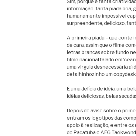
Sim, porque é tanta criativid
informação, tanta piada boa, g
humanamente impossível capt
surpreendente, delicioso, fan
A primeira piada – que contei
de cara, assim que o filme co
letras brancas sobre fundo neg
filme nacional falado em ‘ceare
uma vírgula desnecessária aí d
detalhínhozinho um copydesk
É uma delícia de idéia, uma bel
idéias deliciosas, belas sacad
Depois do aviso sobre o prime
entram os logotipos das comp
apoio à realização, e entre o
de Pacatuba e AFG Taekwondo 