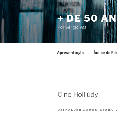
Pular
para
+ DE 50 A
o
conteúdo
Por Sérgio Vaz
Apresentação
Índice de Fi
Cine Holliúdy
DE:
HALDER GOMES, CEARÁ, 