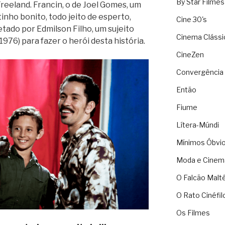
By Star Filmes
reeland. Francin, o de Joel Gomes, um
inho bonito, todo jeito de esperto,
Cine 30's
retado por Edmilson Filho, um sujeito
Cinema Clássi
976) para fazer o herói desta história.
CineZen
Convergência 
Então
Fiume
Lítera-Múndi
Mínimos Óbvi
Moda e Cinem
O Falcão Malt
O Rato Cinéfil
Os Filmes