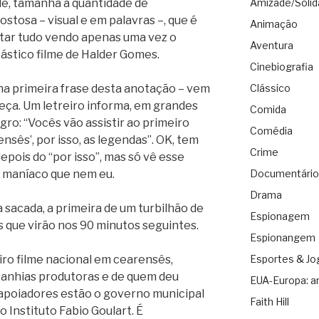
ade, tamanha a quantidade de
Amizade/Solid
ostosa – visual e em palavras –, que é
Animação
ar tudo vendo apenas uma vez o
Aventura
tástico filme de Halder Gomes.
Cinebiografia
 na primeira frase desta anotação – vem
Clássico
meça. Um letreiro informa, em grandes
Comida
ro: “Vocês vão assistir ao primeiro
Comédia
nsês’, por isso, as legendas”. OK, tem
Crime
epois do “por isso”, mas só vê esse
 maníaco que nem eu.
Documentário
Drama
a sacada, a primeira de um turbilhão de
Espionagem
as que virão nos 90 minutos seguintes.
Espionangem
iro filme nacional em cearensês,
Esportes & Jo
anhias produtoras e de quem deu
EUA-Europa: a
s apoiadores estão o governo municipal
Faith Hill
Instituto Fabio Goulart. É