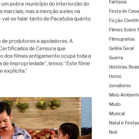
Fantasia
e um pobre município do interiorzão do
 marciais, mas a menção a eles na
Festa de Cas
– vai-se falar tanto de Pacatuba quanto
Ficção Científ
Filmes Sobre 
Filmografias
 de produtores e apoiadores. A
Certificados de Censura que
Geléia Geral
o dos filmes antigamente ocupa toda a
Guerra
va de impropriedade”, lemos: “Este filme
Histórias Reai
 explícita.”
Homo
Jornalismo
Meio Ambient
Mudo
Musical
Natal e Festa
Noir