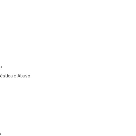
a
éstica e Abuso
s
a