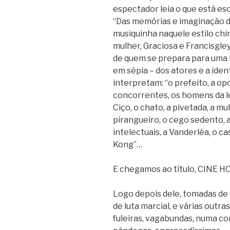
espectador leia o que está esc
“Das memórias e imaginação d
musiquinha naquele estilo chi
mulher, Graciosa e Francisgle
de quem se prepara para uma 
em sépia – dos atores e a ide
interpretam: “o prefeito, a opo
concorrentes, os homens da lei
Ciço, o chato, a pivetada, a mu
pirangueiro, o cego sedento, a
intelectuais, a Vanderléa, o ca
Kong”…
E chegamos ao título, CINE H
Logo depois dele, tomadas de 
de luta marcial, e várias outra
fuleiras, vagabundas, numa co