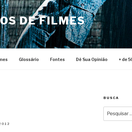
NOS DE FILMES
lmes
Glossário
Fontes
Dê Sua Opinião
+ de 5
BUSCA
Pesquisar
por:
2012