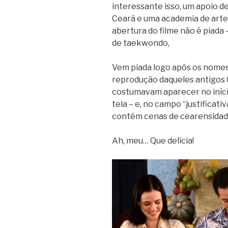
interessante isso, um apoio d
Ceará e uma academia de artes
abertura do filme não é piada 
de taekwondo,
Vem piada logo após os nomes
reprodução daqueles antigos 
costumavam aparecer no iníci
tela – e, no campo “justificati
contém cenas de cearensidade
Ah, meu… Que delícia!