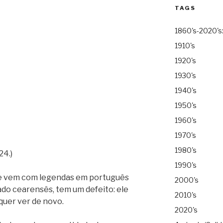
TAGS
1860's-2020's
1910's
1920's
1930's
1940's
1950's
1960's
1970's
1980's
24.)
1990's
que vem com legendas em português
2000's
ado cearensês, tem um defeito: ele
2010's
quer ver de novo.
2020's