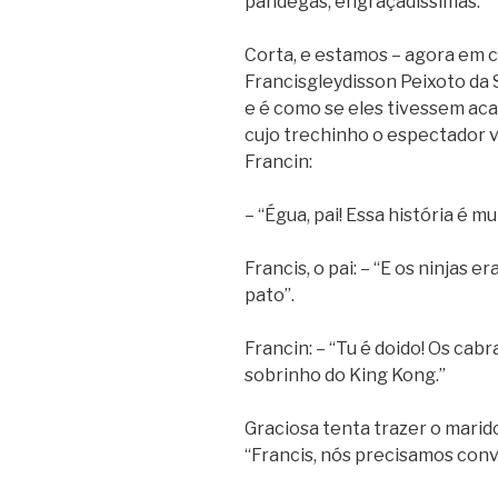
pândegas, engraçadíssimas.
Corta, e estamos – agora em co
Francisgleydisson Peixoto da Si
e é como se eles tivessem acab
cujo trechinho o espectador vi
Francin:
– “Égua, pai! Essa história é mu
Francis, o pai: – “E os ninjas 
pato”.
Francin: – “Tu é doido! Os ca
sobrinho do King Kong.”
Graciosa tenta trazer o marido
“Francis, nós precisamos conv