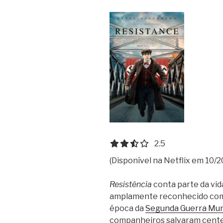
2.5 out of 5.0 stars
2.5
(Disponível na Netflix em 10/2
Resistência
conta parte da vid
amplamente reconhecido com
época da
Segunda Guerra Mun
companheiros salvaram centena