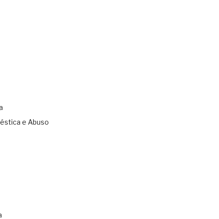
a
éstica e Abuso
s
a