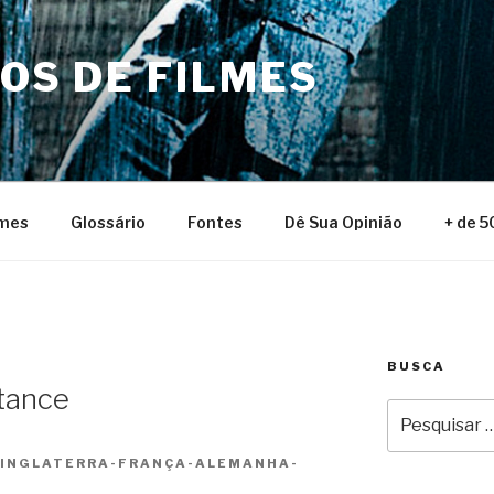
NOS DE FILMES
lmes
Glossário
Fontes
Dê Sua Opinião
+ de 5
BUSCA
stance
Pesquisar
por:
 INGLATERRA-FRANÇA-ALEMANHA-