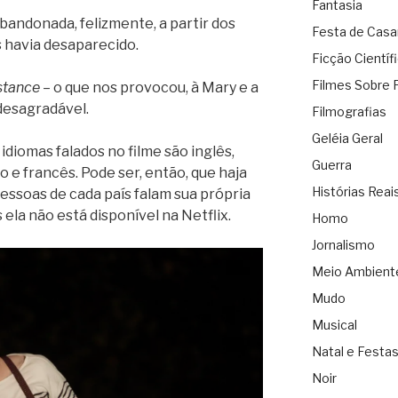
Fantasia
bandonada, felizmente, a partir dos
Festa de Cas
s havia desaparecido.
Ficção Científ
Filmes Sobre 
stance
– o que nos provocou, à Mary e a
desagradável.
Filmografias
Geléia Geral
idiomas falados no filme são inglês,
Guerra
no e francês. Pode ser, então, que haja
Histórias Reai
essoas de cada país falam sua própria
 ela não está disponível na Netflix.
Homo
Jornalismo
Meio Ambient
Mudo
Musical
Natal e Festa
Noir