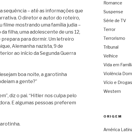
Romance
ira sequência – até as informações que
Suspense
rrativa. O diretor e autor do roteiro,
Série de TV
 filme mostrando uma família judia –
Terror
da filha, uma adolescente de uns 12,
Terrorismo
e prepara para dormir. Um letreiro
que, Alemanha nazista, 9 de
Tribunal
erior ao início da Segunda Guerra
Velhice
Vida em Famíli
Violência Dom
desejam boa noite, a garotinha
 odeiam a gente?”
Vício e Droga
Western
”, diz o pai. “Hitler nos culpa pelo
adora. E algumas pessoas preferem
ORIGEM
garotinha.
América Latin