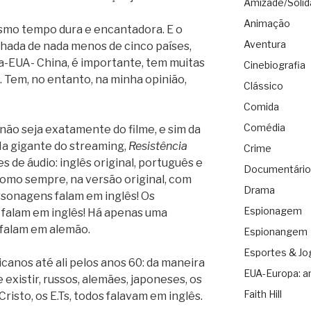
Amizade/Solid
Animação
esmo tempo dura e encantadora. E o
Aventura
chada de nada menos de cinco países,
-EUA- China, é importante, tem muitas
Cinebiografia
. Tem, no entanto, na minha opinião,
Clássico
Comida
Comédia
não seja exatamente do filme, e sim da
 Na gigante do streaming,
Resistência
Crime
s de áudio: inglês original, português e
Documentário
como sempre, na versão original, com
Drama
rsonagens falam em inglês! Os
Espionagem
 falam em inglês! Há apenas uma
falam em alemão.
Espionangem
Esportes & Jo
canos até ali pelos anos 60: da maneira
EUA-Europa: a
existir, russos, alemães, japoneses, os
Faith Hill
isto, os E.Ts, todos falavam em inglês.