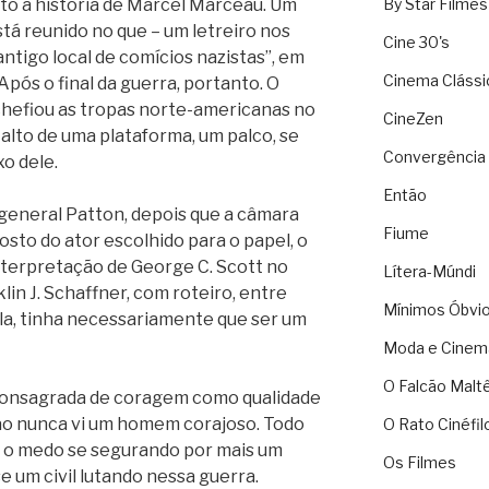
óito à história de Marcel Marceau. Um
By Star Filmes
á reunido no que – um letreiro nos
Cine 30's
antigo local de comícios nazistas”, em
Cinema Clássi
ós o final da guerra, portanto. O
chefiou as tropas norte-americanas no
CineZen
alto de uma plataforma, um palco, se
Convergência 
xo dele.
Então
 o general Patton, depois que a câmara
Fiume
rosto do ator escolhido para o papel, o
interpretação de George C. Scott no
Lítera-Múndi
klin J. Schaffner, com roteiro, entre
Mínimos Óbvi
la, tinha necessariamente que ser um
Moda e Cinem
O Falcão Malt
 consagrada de coragem como qualidade
ão nunca vi um homem corajoso. Todo
O Rato Cinéfil
o medo se segurando por mais um
Os Filmes
e um civil lutando nessa guerra.