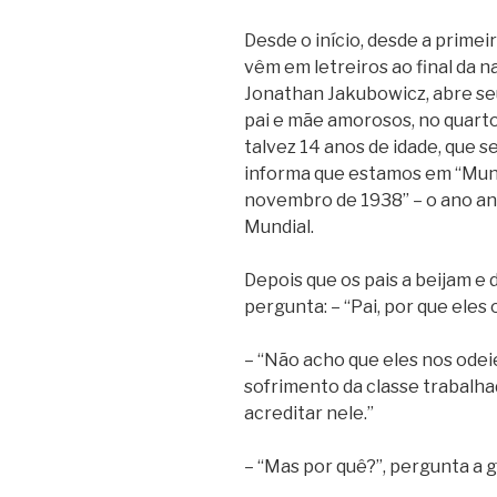
Desde o início, desde a prime
vêm em letreiros ao final da na
Jonathan Jakubowicz, abre seu
pai e mãe amorosos, no quarto 
talvez 14 anos de idade, que s
informa que estamos em “Muni
novembro de 1938” – o ano ant
Mundial.
Depois que os pais a beijam e 
pergunta: – “Pai, por que eles
– “Não acho que eles nos odeiem
sofrimento da classe trabalh
acreditar nele.”
– “Mas por quê?”, pergunta a 