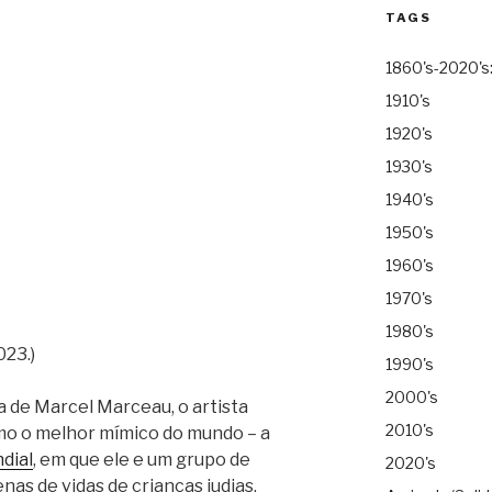
TAGS
1860's-2020's
1910's
1920's
1930's
1940's
1950's
1960's
1970's
1980's
023.)
1990's
2000's
a de Marcel Marceau, o artista
2010's
o o melhor mímico do mundo – a
dial
, em que ele e um grupo de
2020's
s de vidas de crianças judias.