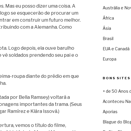
s. Mas eu posso dizer uma coisa. A
Austrália e No
logo se esquecerão de procurar um
África
ntrar em construir um futuro melhor.
tribuindo com a Alemanha. Como
Ásia
Brasil
ota. Logo depois, ela ouve barulho
EUA e Canadá
 e vê soldados prendendo seu pai e o
Europa
queima-roupa diante do prédio em que
BONS SITES
ha.
+ de 50 Anos 
tada por Bella Ramsey) voltará a
Aconteceu Na
sonagens importantes da trama. (Seus
ar Ramírez e Klára Issová.)
Aporias
Blague do Blo
tura, vemos o título do filme,