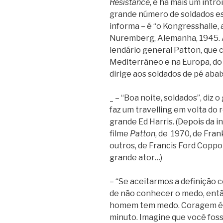
Resistance
, e há mais um intr
grande número de soldados est
informa – é “o Kongresshalle, 
Nuremberg, Alemanha, 1945. Ap
lendário general Patton, que 
Mediterrâneo e na Europa, do 
dirige aos soldados de pé abai
_ – “Boa noite, soldados”, diz
faz um travelling em volta do 
grande Ed Harris. (Depois da 
filme
Patton
, de 1970, de Fran
outros, de Francis Ford Coppo
grande ator…)
– “Se aceitarmos a definição
de não conhecer o medo, ent
homem tem medo. Coragem é 
minuto. Imagine que você foss