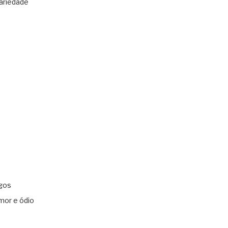
ariedade
gos
mor e ódio