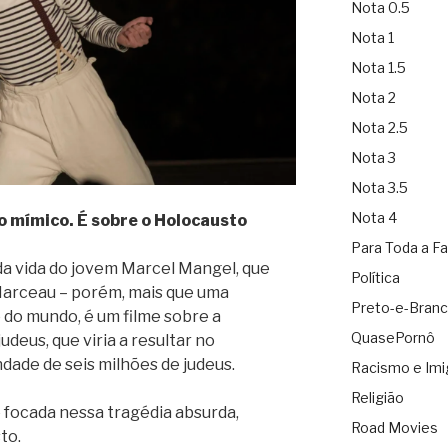
Nota 0.5
Nota 1
Nota 1.5
Nota 2
Nota 2.5
Nota 3
Nota 3.5
Nota 4
o mímico. É sobre o Holocausto
Para Toda a Fa
da vida do jovem Marcel Mangel, que
Política
arceau – porém, mais que uma
Preto-e-Bran
 do mundo, é um filme sobre a
QuasePornô
udeus, que viria a resultar no
dade de seis milhões de judeus.
Racismo e Imi
Religião
é focada nessa tragédia absurda,
Road Movies
to.