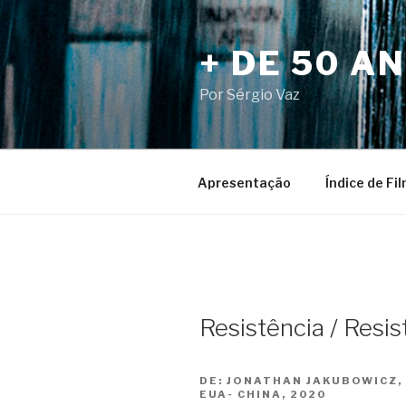
Pular
para
+ DE 50 A
o
conteúdo
Por Sérgio Vaz
Apresentação
Índice de Fi
Resistência / Resi
DE:
JONATHAN JAKUBOWICZ,
EUA- CHINA, 2020