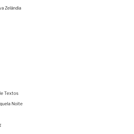
va Zelândia
de Textos
quela Noite
g