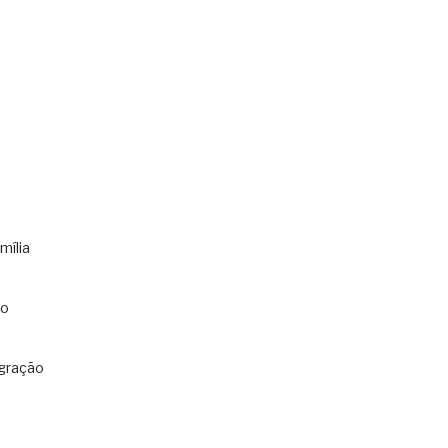
mília
co
gração