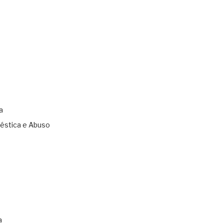
a
éstica e Abuso
s
a