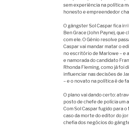
sem experiência na política 
honesto e empreendedor cham
O gângster Sol Caspar fica ir
Ben Grace (John Payne), que 
com ele. O Gênio resolve pass
Caspar vai mandar matar o edi
no escritório de Marlowe – e 
e namorada do candidato Frank
Rhonda Fleming, como já foi di
influenciar nas decisões de Ja
– e o novato na política é de fa
O plano vai dando certo: atrav
posto de chefe de polícia um a
Com Sol Caspar fugido para o 
caso da morte do editor do jo
chefia dos negócios do gângte