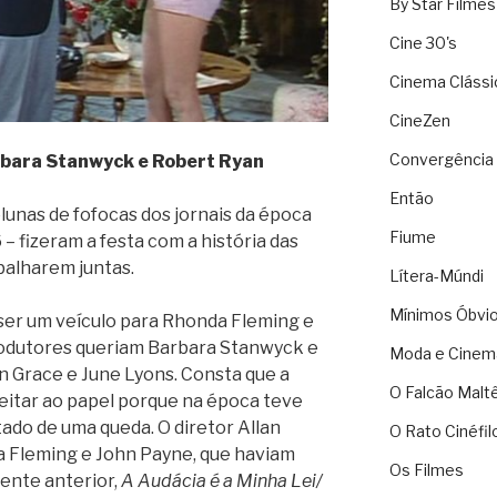
By Star Filmes
Cine 30's
Cinema Clássi
CineZen
Convergência 
arbara Stanwyck e Robert Ryan
Então
lunas de fofocas dos jornais da época
Fiume
– fizeram a festa com a história das
abalharem juntas.
Lítera-Múndi
Mínimos Óbvi
ser um veículo para Rhonda Fleming e
produtores queriam Barbara Stanwyck e
Moda e Cinem
n Grace e June Lyons. Consta que a
O Falcão Malt
eitar ao papel porque na época teve
ado de uma queda. O diretor Allan
O Rato Cinéfil
 Fleming e John Payne, que haviam
Os Filmes
ente anterior,
A Audácia é a Minha Lei/