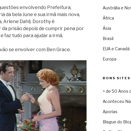
questões envolvendo Prefeitura,
Austrália e No
ria da bela June e sua irmã mais nova,
África
a, Arlene Dahl). Dorothy é
r da prisão depois de cumprir pena por
Ásia
e faz tudo para ajudar a irmã.
Brasil
EUA e Canadá
 vão se envolver com Ben Grace.
Europa
BONS SITES
+ de 50 Anos 
Aconteceu Na
Aporias
Blague do Blo