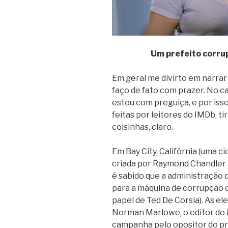
Um prefeito corru
Em geral me divirto em narrar 
faço de fato com prazer. No c
estou com preguiça, e por iss
feitas por leitores do IMDb, 
coisinhas, claro.
Em Bay City, Califórnia (uma c
criada por Raymond Chandler e
é sabido que a administração d
para a máquina de corrupção c
papel de Ted De Corsia). As e
Norman Marlowe, o editor do
campanha pelo opositor do pr