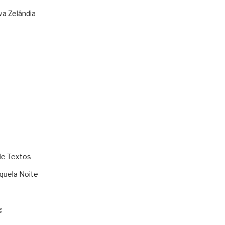
va Zelândia
de Textos
quela Noite
g