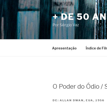
Pular
para
+ DE 50 A
o
conteúdo
Por Sérgio Vaz
Apresentação
Índice de Fi
O Poder do Ódio / S
DE:
ALLAN DWAN, EUA, 1956