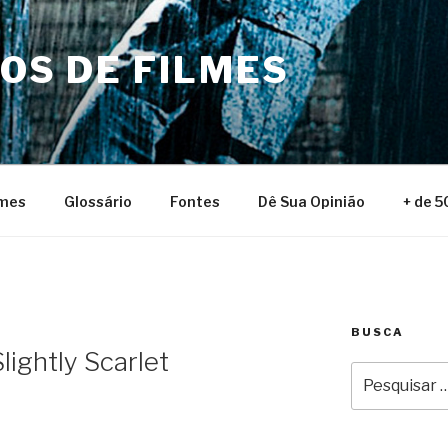
NOS DE FILMES
lmes
Glossário
Fontes
Dê Sua Opinião
+ de 5
BUSCA
lightly Scarlet
Pesquisar
por: