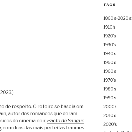
TAGS
1860's-2020's
1910's
1920's
1930's
1940's
1950's
1960's
1970's
1980's
2023.)
1990's
 de respeito. O roteiro se baseia em
2000's
Cain, autor dos romances que deram
2010's
ssicos do cinema noir,
Pacto de Sangue
2020's
a
, com duas das mais perfeitas femmes