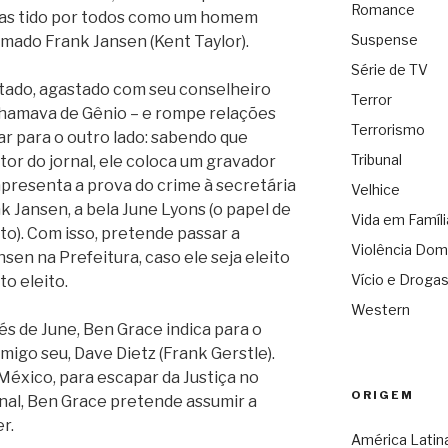
Romance
mas tido por todos como um homem
Suspense
ado Frank Jansen (Kent Taylor).
Série de TV
ritado, agastado com seu conselheiro
Terror
chamava de Gênio – e rompe relações
Terrorismo
ar para o outro lado: sabendo que
Tribunal
tor do jornal, ele coloca um gravador
apresenta a prova do crime à secretária
Velhice
 Jansen, a bela June Lyons (o papel de
Vida em Famíli
to). Com isso, pretende passar a
Violência Dom
nsen na Prefeitura, caso ele seja eleito
Vício e Droga
to eleito.
Western
és de June, Ben Grace indica para o
migo seu, Dave Dietz (Frank Gerstle).
México, para escapar da Justiça no
ORIGEM
rnal, Ben Grace pretende assumir a
r.
América Latin