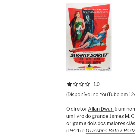
1.0 out of 5.0 stars
1.0
(Disponível no YouTube em 12/
O diretor
Allan Dwan
é um nome
um livro do grande James M. 
origem a dois dos maiores clá
(1944) e
O Destino Bate à Port