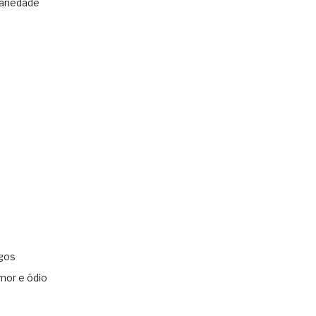
ariedade
gos
mor e ódio