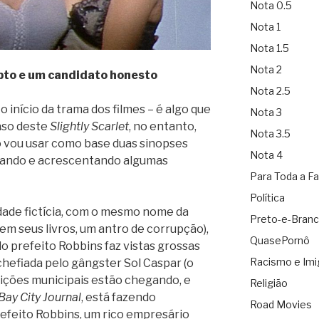
Nota 0.5
Nota 1
Nota 1.5
Nota 2
pto e um candidato honesto
Nota 2.5
o início da trama dos filmes – é algo que
Nota 3
aso deste
Slightly Scarlet
, no entanto,
Nota 3.5
o vou usar como base duas sinopses
Nota 4
tirando e acrescentando algumas
Para Toda a Fa
Política
idade fictícia, com o mesmo nome da
Preto-e-Bran
m seus livros, um antro de corrupção),
QuasePornô
o prefeito Robbins faz vistas grossas
Racismo e Imi
hefiada pelo gângster Sol Caspar (o
leições municipais estão chegando, e
Religião
Bay City Journal
, está fazendo
Road Movies
efeito Robbins, um rico empresário