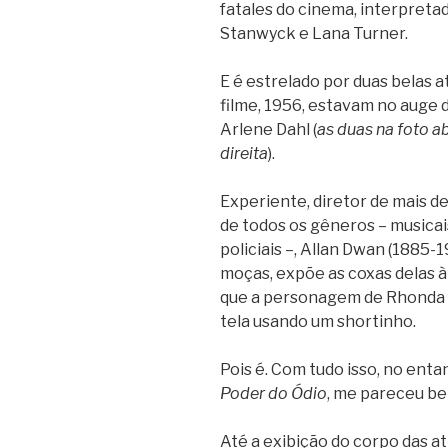
fatales do cinema, interpreta
Stanwyck e Lana Turner.
E é estrelado por duas belas 
filme, 1956, estavam no auge 
Arlene Dahl (
as duas na foto a
direita
).
Experiente, diretor de mais de
de todos os gêneros – musicai
policiais –, Allan Dwan (1885-
moças, expõe as coxas delas 
que a personagem de Rhonda Fl
tela usando um shortinho.
Pois é. Com tudo isso, no enta
Poder do Ódio
, me pareceu be
Até a exibição do corpo das at