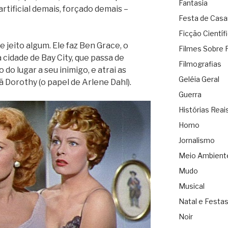
Fantasia
artificial demais, forçado demais –
Festa de Cas
Ficção Científ
 jeito algum. Ele faz Ben Grace, o
Filmes Sobre 
a cidade de Bay City, que passa de
Filmografias
do lugar a seu inimigo, e atrai as
Geléia Geral
 Dorothy (o papel de Arlene Dahl).
Guerra
Histórias Reai
Homo
Jornalismo
Meio Ambient
Mudo
Musical
Natal e Festa
Noir