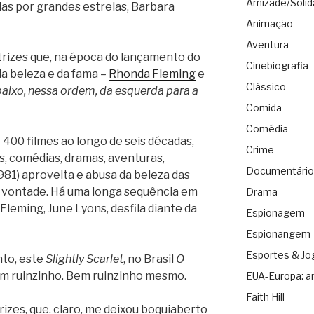
Amizade/Solid
das por grandes estrelas, Barbara
Animação
Aventura
atrizes que, na época do lançamento do
Cinebiografia
da beleza e da fama –
Rhonda Fleming
e
Clássico
baixo, nessa ordem, da esquerda para a
Comida
Comédia
 400 filmes ao longo de seis décadas,
Crime
s, comédias, dramas, aventuras,
Documentário
1981) aproveita e abusa da beleza das
à vontade. Há uma longa sequência em
Drama
eming, June Lyons, desfila diante da
Espionagem
Espionangem
Esportes & Jo
nto, este
Slightly Scarlet
, no Brasil
O
m ruinzinho. Bem ruinzinho mesmo.
EUA-Europa: a
Faith Hill
rizes, que, claro, me deixou boquiaberto