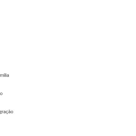
mília
co
gração