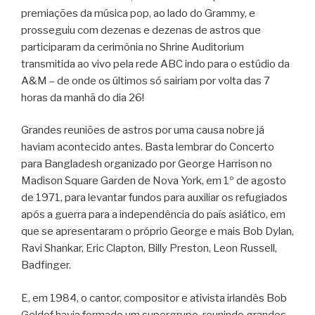
premiações da música pop, ao lado do Grammy, e
prosseguiu com dezenas e dezenas de astros que
participaram da cerimônia no Shrine Auditorium
transmitida ao vivo pela rede ABC indo para o estúdio da
A&M – de onde os últimos só sairiam por volta das 7
horas da manhã do dia 26!
Grandes reuniões de astros por uma causa nobre já
haviam acontecido antes. Basta lembrar do Concerto
para Bangladesh organizado por George Harrison no
Madison Square Garden de Nova York, em 1º de agosto
de 1971, para levantar fundos para auxiliar os refugiados
após a guerra para a independência do país asiático, em
que se apresentaram o próprio George e mais Bob Dylan,
Ravi Shankar, Eric Clapton, Billy Preston, Leon Russell,
Badfinger.
E, em 1984, o cantor, compositor e ativista irlandês Bob
Geldof havia formado um supergrupo, reunindo grandes