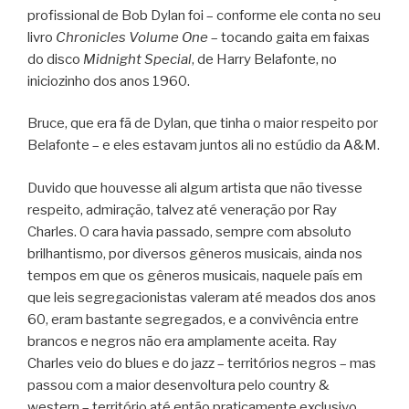
profissional de Bob Dylan foi – conforme ele conta no seu
livro
Chronicles Volume One
– tocando gaita em faixas
do disco
Midnight Special
, de Harry Belafonte, no
iniciozinho dos anos 1960.
Bruce, que era fã de Dylan, que tinha o maior respeito por
Belafonte – e eles estavam juntos ali no estúdio da A&M.
Duvido que houvesse ali algum artista que não tivesse
respeito, admiração, talvez até veneração por Ray
Charles. O cara havia passado, sempre com absoluto
brilhantismo, por diversos gêneros musicais, ainda nos
tempos em que os gêneros musicais, naquele país em
que leis segregacionistas valeram até meados dos anos
60, eram bastante segregados, e a convivência entre
brancos e negros não era amplamente aceita. Ray
Charles veio do blues e do jazz – territórios negros – mas
passou com a maior desenvoltura pelo country &
western – território até então praticamente exclusivo