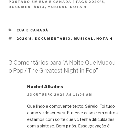
POSTADO EM
EUA E CANADÁ
|
TAGS
2020'S
,
DOCUMENTÁRIO
,
MUSICAL
,
NOTA 4
CATEGORIAS
EUA E CANADÁ
TAGS
2020'S
,
DOCUMENTÁRIO
,
MUSICAL
,
NOTA 4
3 Comentários para “A Noite Que Mudou
o Pop / The Greatest Night in Pop”
Rachel Alkabes
23 OUTUBRO 2024 ÀS 11:06 AM
Que lindo e comovente texto, Sérgio! Foi tudo
como vc descreveu. E, nesse caso e em outros,
estamos com sorte que vc tenha dificuldades
com a síntese. Bom p nós. Essa gravação é