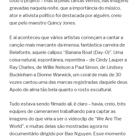
todo o projeto – mas lá pelas tantas vemos, nas imagens
gravadas naquela noite, que a importância do músico,
ator e ativista político foi destacada por alguém, creio
que pelo maestro Quincy Jones.
E aí aconteceu que vários artistas começam a cantar a
canção mais marcante da imensa, fantástica carreira de
Belafonte, aquele calipso “Banana Boat (Day-O)”. Uma
coisa natural, espontânea, repentina – de Cindy Lauper a
Ray Charles, de Willie Nelson a Paul Simon, de Lindsey
Buckinham a Dionne Warwick, um coral de mais de 30
vozes cantou uma das marcas registradas daquele deus
Apolo de alma tão bela quanto o rosto escultural.
Tudo estava sendo filmado ali, é claro – havia, creio, três
equipes de cameramen trabalhando para captar as
imagens do que viria a ser o videoclip de “We Are The
World”, e muitas delas são mostradas agora no
documentário dirigido por Bao Nguyen. Esse momento