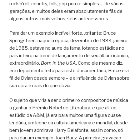
rock’n’roll, country, folk, pop puro e simples –, de várias
gerações, e muitos deles eram absolutamente fãs de
alguns outros, mais velhos, seus antecessores.
Para dar um exemplo incrível, forte, gritante: Bruce
Springsteen, naquela época, dezembro de 1984, janeiro
de 1985, estava no auge da fama, lotando estádios no
país inteiro na turnê de lançamento de seu álbum icônico,
extraordinário,
Born in the USA
. Como ele mesmo diz,
em depoimento feito para este documentário, Bruce era
fã de Dylan desde sempre – e a influência de Dylan sobre
sua obra é mais do que óbvia.
O sujeito que viria a ser o primeiro compositor de música
a ganhar o Prêmio Nobel de Literatura, e que ali, no
estúdio da A&M, já era para muitos uma figura quase
lendária, um ícone da cultura americana e mundial, desde
bem jovem admirava Harry Belafonte, assim como, só
para dar um exemplo, Joan Baez. A primeira gravação