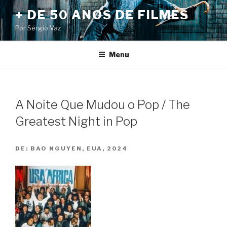
Pular
+ DE 50 ANOS DE FILMES
para
Por Sérgio Vaz
o
conteúdo
Menu
A Noite Que Mudou o Pop / The
Greatest Night in Pop
DE:
BAO NGUYEN, EUA, 2024