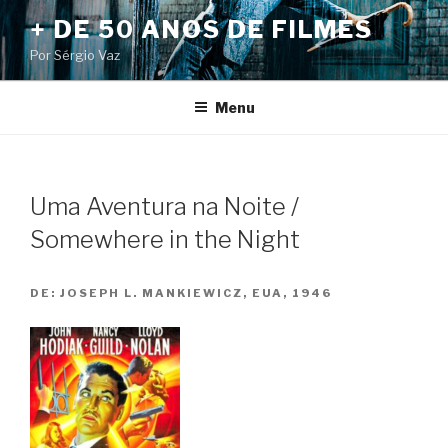
Pular
+ DE 50 ANOS DE FILMES
para
Por Sérgio Vaz
o
conteúdo
Menu
Uma Aventura na Noite /
Somewhere in the Night
DE:
JOSEPH L. MANKIEWICZ, EUA, 1946