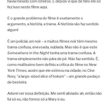
havia mexido com roteiros. E depois vi que de fato ele só
fez isso neste filme aqui.
E o grande problema do filme é exatamente o
argumento, a história, a trama. A história não faz sentido
algum!
É um policial, um noir – e muitos filmes noir têm mesmo
trama confusa, enevoada, nublada. Mas não é que este
Somewhere in the Night
tenha uma trama confusa. A
trama simplesmente não pára de pé. Não faz sentido. É,
como muitíssimo bem definiu a crítica do filme no
New
York Times
, assim que ele estreou na cidade, no Cine
Roxy, “a large-sized slice of hokum” – um grande pedaço
de besteira.
Adorei ver essa definição. Me senti aliviado: ah, então não
fui só eu, não fomos só a Mary e eu.