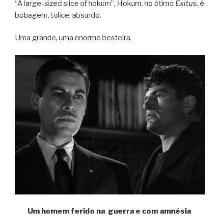
“A large-sized slice of hokum”. Hokum, no ótimo
Exitus
, é
bobagem, tolice, absurdo.
Uma grande, uma enorme besteira.
Um homem ferido na guerra e com amnésia