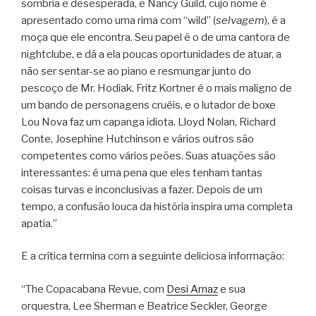
sombria e desesperada, e Nancy Guild, cujo nome é
apresentado como uma rima com “wild” (
selvagem
), é a
moça que ele encontra. Seu papel é o de uma cantora de
nightclube, e dá a ela poucas oportunidades de atuar, a
não ser sentar-se ao piano e resmungar junto do
pescoço de Mr. Hodiak. Fritz Kortner é o mais maligno de
um bando de personagens cruéis, e o lutador de boxe
Lou Nova faz um capanga idiota. Lloyd Nolan, Richard
Conte, Josephine Hutchinson e vários outros são
competentes como vários peões. Suas atuações são
interessantes: é uma pena que eles tenham tantas
coisas turvas e inconclusivas a fazer. Depois de um
tempo, a confusão louca da história inspira uma completa
apatia.”
E a crítica termina com a seguinte deliciosa informação:
“The Copacabana Revue, com
Desi Arnaz
e sua
orquestra, Lee Sherman e Beatrice Seckler, George