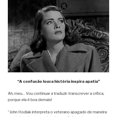
“A confusão louca história inspira apatia”
Ah, meu… Vou continuar a traduzir-transcrever a crítica,
porque ela é boa demais!
“John Hodiak interpreta o veterano apagado de maneira