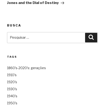
Jones and the Dial of Destiny
BUSCA
Pesquisar
Pesqu
por:
TAGS
1860's-2020's: gerações
1910's
1920's
1930's
1940's
1950's