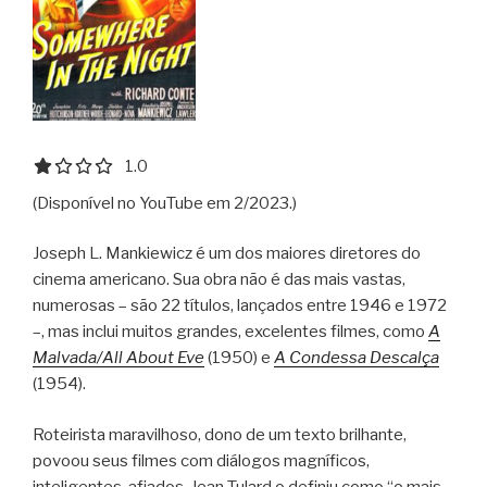
1.0 out of 5.0 stars
1.0
(Disponível no YouTube em 2/2023.)
Joseph L. Mankiewicz é um dos maiores diretores do
cinema americano. Sua obra não é das mais vastas,
numerosas – são 22 títulos, lançados entre 1946 e 1972
–, mas inclui muitos grandes, excelentes filmes, como
A
Malvada/All About Eve
(1950) e
A Condessa Descalça
(1954).
Roteirista maravilhoso, dono de um texto brilhante,
povoou seus filmes com diálogos magníficos,
inteligentes, afiados. Jean Tulard o definiu como “o mais