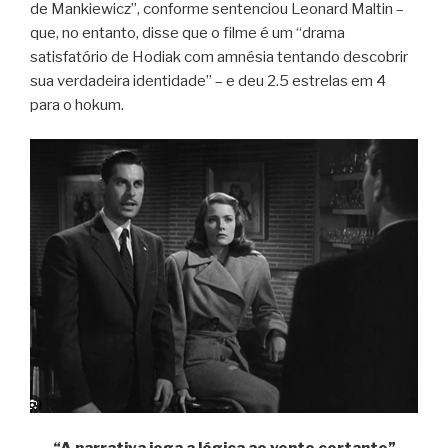
de Mankiewicz”, conforme sentenciou Leonard Maltin –
que, no entanto, disse que o filme é um “drama
satisfatório de Hodiak com amnésia tentando descobrir
sua verdadeira identidade” – e deu 2.5 estrelas em 4
para o hokum.
“A narrativa joga a lógica ao vento cortante”