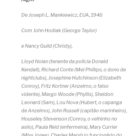
De Joseph L. Mankiewicz, EUA, 1946
Com John Hodiak (George Taylor)
e Nancy Guild (Christy),
Lloyd Nolan (tenente da polícia Donald
Kendall), Richard Conte (Mel Phillips, o dono de
nightclubs), Josephine Hutchinson (Elizabeth
Conroy), Fritz Kortner (Anzelmo, o falso
vidente), Margo Woode (Phyllis), Sheldon
Leonard (Sam), Lou Nova (Hubert, o capanga
de Anzelmo), John Russell (capitão marinheiro),
Houseley Stevenson (Conroy, o velhinho no
asilo), Paula Reid (enfermeira), Mary Currier
(Miss Jones), Charles Marsh (o funcionário do