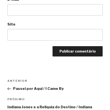
Site
Navegação
Anterior
ANTERIOR
de
Passei por Aqui / I Came By
Post
Próximo
PRÓXIMO
Indiana Jones e a Relíquia do Destino / Indiana