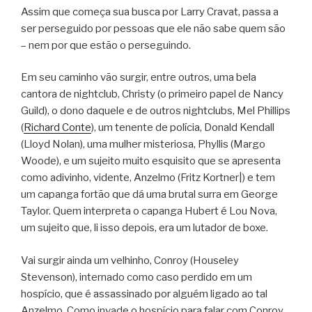
Assim que começa sua busca por Larry Cravat, passa a
ser perseguido por pessoas que ele não sabe quem são
– nem por que estão o perseguindo.
Em seu caminho vão surgir, entre outros, uma bela
cantora de nightclub, Christy (o primeiro papel de Nancy
Guild), o dono daquele e de outros nightclubs, Mel Phillips
(
Richard Conte
), um tenente de polícia, Donald Kendall
(Lloyd Nolan), uma mulher misteriosa, Phyllis (Margo
Woode), e um sujeito muito esquisito que se apresenta
como adivinho, vidente, Anzelmo (Fritz Kortner|) e tem
um capanga fortão que dá uma brutal surra em George
Taylor. Quem interpreta o capanga Hubert é Lou Nova,
um sujeito que, li isso depois, era um lutador de boxe.
Vai surgir ainda um velhinho, Conroy (Houseley
Stevenson), internado como caso perdido em um
hospício, que é assassinado por alguém ligado ao tal
Anzelmo. Como invade o hospício para falar com Conroy,