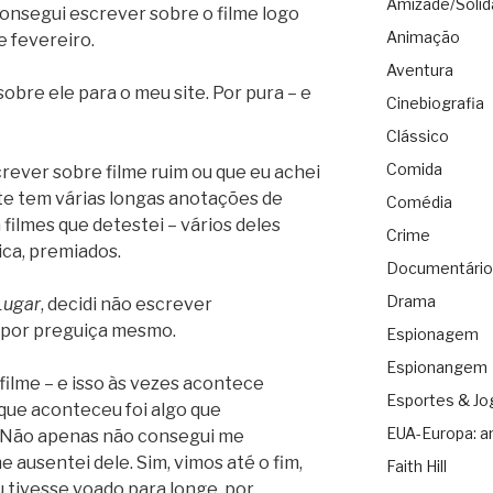
Amizade/Solid
consegui escrever sobre o filme logo
Animação
e fevereiro.
Aventura
sobre ele para o meu site. Por pura – e
Cinebiografia
Clássico
Comida
rever sobre filme ruim ou que eu achei
ite tem várias longas anotações de
Comédia
a filmes que detestei – vários deles
Crime
ica, premiados.
Documentário
Drama
Lugar
, decidi não escrever
por preguiça mesmo.
Espionagem
Espionangem
filme – e isso às vezes acontece
Esportes & Jo
que aconteceu foi algo que
EUA-Europa: a
 Não apenas não consegui me
 ausentei dele. Sim, vimos até o fim,
Faith Hill
u tivesse voado para longe, por