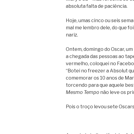
absoluta falta de paciência.
Hoje, umas cinco ou seis sema
mal me lembro dele, do que fo
nariz.
Ontem, domingo do Oscar, um
a chegada das pessoas ao tape
vermelho, coloquei no Facebo
“Botei no freezer a Absolut q
comemorar os 10 anos de Marin
torcendo para que aquele bes
Mesmo Tempo
não leve os pri
Pois o troço levou sete Oscars