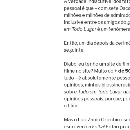
A verdade indiscutível dos fat
pessoal é que – com sete Osca
milhões e milhões de admirado
inclusive entre os amigos do 
em Todo Lugar
é um fenômeno 
Então, um dia depois da cerim
seguinte:
Diabo: eu tenho um site de fil
filme no site? Muito do
+ de 5
tudo – é absolutamente pessoa
opiniões, minhas idiossincrasi
sobre
Tudo em Todo Lugar
nã
opiniões pessoais, porque, po
o filme.
Mas o Luiz Zanin Oricchio es
escreveu na
Folha
! Então pron