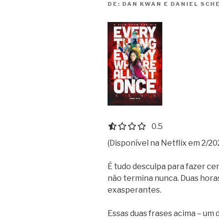
DE:
DAN KWAN E DANIEL SCHE
0.5 out of 5.0 stars
0.5
(Disponível na Netflix em 2/20
É tudo desculpa para fazer cen
não termina nunca. Duas horas
exasperantes.
Essas duas frases acima – um 