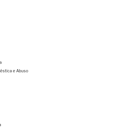
a
éstica e Abuso
s
a