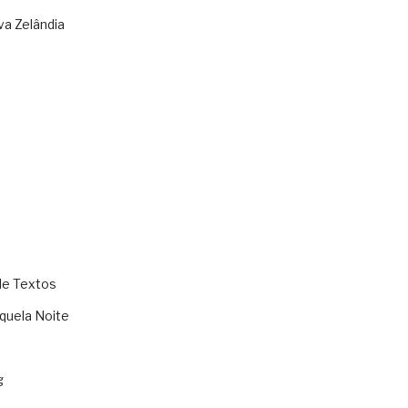
va Zelândia
de Textos
quela Noite
g