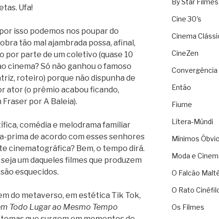
By Star Filmes
etas. Ufa!
Cine 30's
 por isso podemos nos poupar do
Cinema Clássi
obra tão mal ajambrada possa, afinal,
CineZen
por parte de um coletivo (quase 10
a ao cinema? Só não ganhou o famoso
Convergência 
, atriz, roteiro) porque não dispunha de
Então
r ator (o prêmio acabou ficando,
raser por A Baleia).
Fiume
Lítera-Múndi
tífica, comédia e melodrama familiar
ra-prima de acordo com esses senhores
Mínimos Óbvi
rte cinematográfica? Bem, o tempo dirá.
Moda e Cinem
 seja um daqueles filmes que produzem
 são esquecidos.
O Falcão Malt
O Rato Cinéfil
em do metaverso, em estética Tik Tok,
em Todo Lugar ao Mesmo Tempo
Os Filmes
intomas que surgem em momentos de