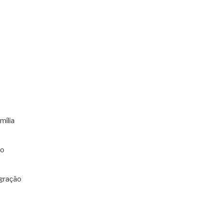
mília
co
gração