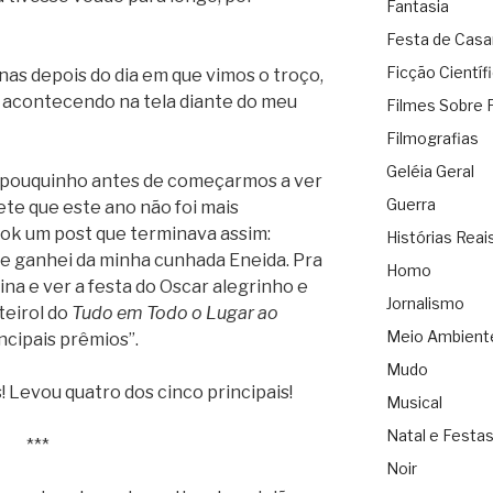
Fantasia
Festa de Cas
Ficção Científ
nas depois do dia em que vimos o troço,
i acontecendo na tela diante do meu
Filmes Sobre 
Filmografias
Geléia Geral
 pouquinho antes de começarmos a ver
Guerra
te que este ano não foi mais
ok um post que terminava assim:
Histórias Reai
ue ganhei da minha cunhada Eneida. Pra
Homo
a e ver a festa do Oscar alegrinho e
Jornalismo
teirol do
Tudo em Todo o Lugar ao
Meio Ambient
ncipais prêmios”.
Mudo
! Levou quatro dos cinco principais!
Musical
Natal e Festa
***
Noir