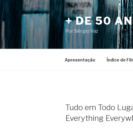
Pular
para
+ DE 50 A
o
conteúdo
Por Sérgio Vaz
Apresentação
Índice de Fi
Tudo em Todo Lug
Everything Everyw