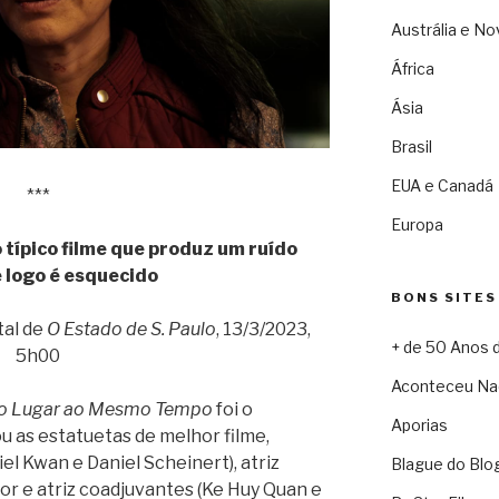
Austrália e No
África
Ásia
Brasil
EUA e Canadá
***
Europa
 típico filme que produz um ruído
 logo é esquecido
BONS SITES
tal de
O Estado de S. Paulo
, 13/3/2023,
+ de 50 Anos 
5h00
Aconteceu Na
o Lugar ao Mesmo Tempo
foi o
Aporias
 as estatuetas de melhor filme,
iel Kwan e Daniel Scheinert), atriz
Blague do Blo
or e atriz coadjuvantes (Ke Huy Quan e