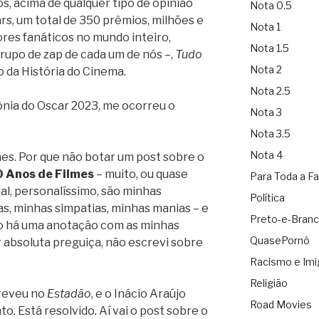
os, acima de qualquer tipo de opinião
Nota 0.5
rs, um total de 350 prêmios, milhões e
Nota 1
res fanáticos no mundo inteiro,
Nota 1.5
grupo de zap de cada um de nós –,
Tudo
Nota 2
da História do Cinema.
Nota 2.5
ônia do Oscar 2023, me ocorreu o
Nota 3
Nota 3.5
Nota 4
mes. Por que não botar um post sobre o
0 Anos de Filmes
– muito, ou quase
Para Toda a Fa
l, personalíssimo, são minhas
Política
as, minhas simpatias, minhas manias – e
Preto-e-Bran
o há uma anotação com as minhas
QuasePornô
r absoluta preguiça, não escrevi sobre
Racismo e Imi
Religião
creveu no
Estadão
, e o Inácio Araújo
Road Movies
to. Está resolvido. Aí vai o post sobre o