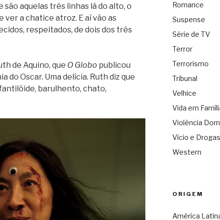
Romance
 são aquelas três linhas lá do alto, o
 ver a chatice atroz. E aí vão as
Suspense
ecidos, respeitados, de dois dos três
Série de TV
Terror
Terrorismo
uth de Aquino, que
O Globo
publicou
a do Oscar. Uma delícia. Ruth diz que
Tribunal
fantilóide, barulhento, chato,
Velhice
Vida em Famíli
Violência Dom
Vício e Droga
Western
ORIGEM
América Latin