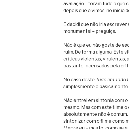
avaliação – foram tudo o que 
depois que o vimos, no início d
E decidi que não iria escrever 
monumental – preguiça.
Não é que eu não goste de esc
ruim. De forma alguma. Este s
críticas violentas, virulentas, 
bastante incensados pela crít
No caso deste
Tudo em Todo 
simplesmente e basicamente 
Não entrei em sintonia com o 
mesmo. Mas com este filme o 
absolutamente não é comum.
sintonizar com o filme como me
Mary e eu – mas foi como se e