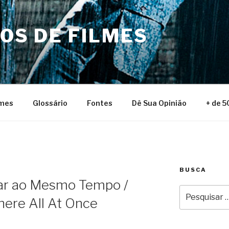
NOS DE FILMES
lmes
Glossário
Fontes
Dê Sua Opinião
+ de 5
BUSCA
ar ao Mesmo Tempo /
Pesquisar
here All At Once
por: