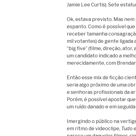
Jamie Lee Curtis). Sete estatu
Ok, estava previsto. Mas nem
espanto. Como é possível que 
receber tamanha consagração 
mil votantes) de gente ligad
“big five” (filme, direção, ator
um candidato indicado a melho
merecidamente, com Brendan F
Então esse mix de ficção cien
seria algo próximo de uma ob
e senhoras profissionais da a
Porém, é possível apostar que
um ruído danado e em seguida
Imergindo o público na vertig
em ritmo de videoclipe,
Tudo 
parece um daqueles filmes-s