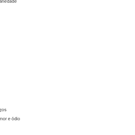
ariedade
gos
mor e ódio