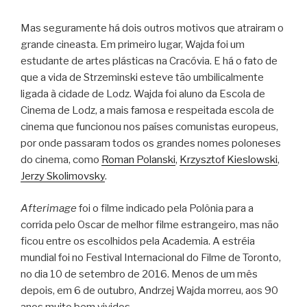
Mas seguramente há dois outros motivos que atrairam o
grande cineasta. Em primeiro lugar, Wajda foi um
estudante de artes plásticas na Cracóvia. E há o fato de
que a vida de Strzeminski esteve tão umbilicalmente
ligada à cidade de Lodz. Wajda foi aluno da Escola de
Cinema de Lodz, a mais famosa e respeitada escola de
cinema que funcionou nos países comunistas europeus,
por onde passaram todos os grandes nomes poloneses
do cinema, como
Roman Polanski
,
Krzysztof Kieslowski
,
Jerzy Skolimovsky
.
Afterimage
foi o filme indicado pela Polônia para a
corrida pelo Oscar de melhor filme estrangeiro, mas não
ficou entre os escolhidos pela Academia. A estréia
mundial foi no Festival Internacional do Filme de Toronto,
no dia 10 de setembro de 2016. Menos de um mês
depois, em 6 de outubro, Andrzej Wajda morreu, aos 90
anos muito bem vividos.