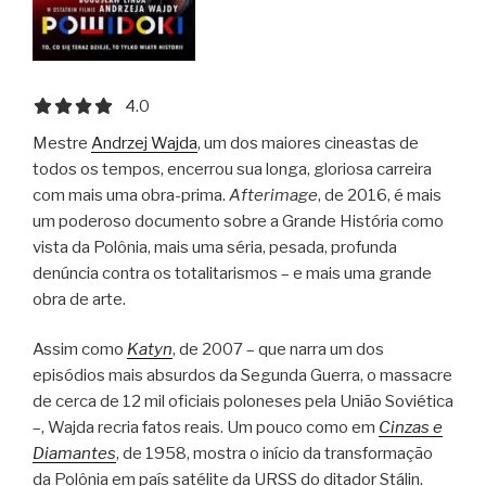
4.0 out of 5.0 stars
4.0
Mestre
Andrzej Wajda
, um dos maiores cineastas de
todos os tempos, encerrou sua longa, gloriosa carreira
com mais uma obra-prima.
Afterimage
, de 2016, é mais
um poderoso documento sobre a Grande História como
vista da Polônia, mais uma séria, pesada, profunda
denúncia contra os totalitarismos – e mais uma grande
obra de arte.
Assim como
Katyn
, de 2007 – que narra um dos
episódios mais absurdos da Segunda Guerra, o massacre
de cerca de 12 mil oficiais poloneses pela União Soviética
–, Wajda recria fatos reais. Um pouco como em
Cinzas e
Diamantes
, de 1958, mostra o início da transformação
da Polônia em país satélite da URSS do ditador Stálin.