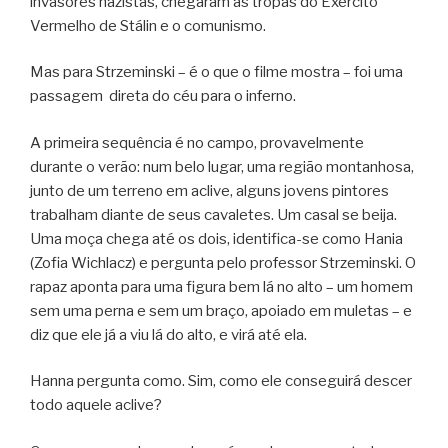
invasores nazistas, chegaram as tropas do Exército
Vermelho de Stálin e o comunismo.
Mas para Strzeminski – é o que o filme mostra – foi uma
passagem direta do céu para o inferno.
A primeira sequência é no campo, provavelmente
durante o verão: num belo lugar, uma região montanhosa,
junto de um terreno em aclive, alguns jovens pintores
trabalham diante de seus cavaletes. Um casal se beija.
Uma moça chega até os dois, identifica-se como Hania
(Zofia Wichlacz) e pergunta pelo professor Strzeminski. O
rapaz aponta para uma figura bem lá no alto – um homem
sem uma perna e sem um braço, apoiado em muletas – e
diz que ele já a viu lá do alto, e virá até ela.
Hanna pergunta como. Sim, como ele conseguirá descer
todo aquele aclive?