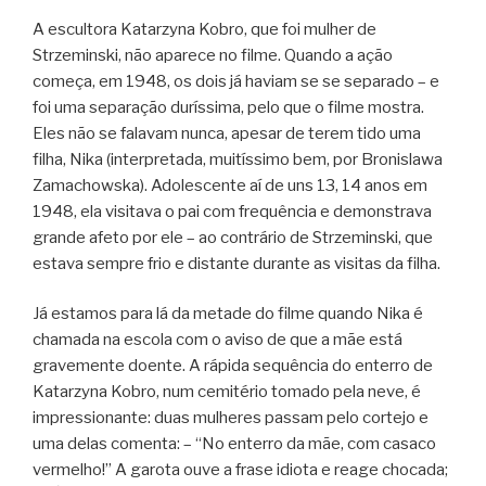
A escultora Katarzyna Kobro, que foi mulher de
Strzeminski, não aparece no filme. Quando a ação
começa, em 1948, os dois já haviam se se separado – e
foi uma separação duríssima, pelo que o filme mostra.
Eles não se falavam nunca, apesar de terem tido uma
filha, Nika (interpretada, muitíssimo bem, por Bronislawa
Zamachowska). Adolescente aí de uns 13, 14 anos em
1948, ela visitava o pai com frequência e demonstrava
grande afeto por ele – ao contrário de Strzeminski, que
estava sempre frio e distante durante as visitas da filha.
Já estamos para lá da metade do filme quando Nika é
chamada na escola com o aviso de que a mãe está
gravemente doente. A rápida sequência do enterro de
Katarzyna Kobro, num cemitério tomado pela neve, é
impressionante: duas mulheres passam pelo cortejo e
uma delas comenta: – “No enterro da mãe, com casaco
vermelho!” A garota ouve a frase idiota e reage chocada;