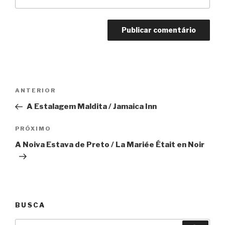
Navegação
Anterior
ANTERIOR
de
A Estalagem Maldita / Jamaica Inn
Post
Próximo
PRÓXIMO
A Noiva Estava de Preto / La Mariée Était en Noir
BUSCA
Pesquisar