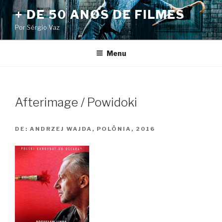
Pular
+ DE 50 ANOS DE FILMES
para
Por Sérgio Vaz
o
conteúdo
Menu
Afterimage / Powidoki
DE:
ANDRZEJ WAJDA, POLÔNIA, 2016