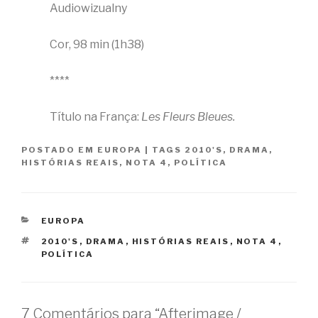
Audiowizualny
Cor, 98 min (1h38)
****
Título na França:
Les Fleurs Bleues.
POSTADO EM
EUROPA
|
TAGS
2010'S
,
DRAMA
,
HISTÓRIAS REAIS
,
NOTA 4
,
POLÍTICA
CATEGORIAS
EUROPA
TAGS
2010'S
,
DRAMA
,
HISTÓRIAS REAIS
,
NOTA 4
,
POLÍTICA
7 Comentários para “Afterimage /