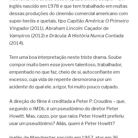
inglês nascido em 1978 e que tem trabalhado em muitas
dessas produções do cinemão comercial americano com
super-heróis e quetais, tipo
Capitão América: O Primeiro
Vingador
(2011),
Abraham Lincoln: Caçador de
Vampiros
(2012) e
Drácula: A História Nunca Contada
(2014).
Tem uma boa interpretação neste triste drama. Soube
compor muito bem esse jovem talentoso, trabalhador,
empenhado no que faz, cheio de si, autoconfiante em
excesso, cuja vida de repente desmorona por um
acidente do qual ele, a rigor, foi muito pouco culpado.
A direção do filme é creditada a Peter P. Croudins – que,
segundo o IMDb, é um pseudônimo do diretor Peter
Howitt. Mas, cazzo, por que raios Peter Howitt preferiu
usar um pseudônimo? Aliás, quem é Peter Howitt?
Inglês de Manchester, nascido em 1957, ator em 36