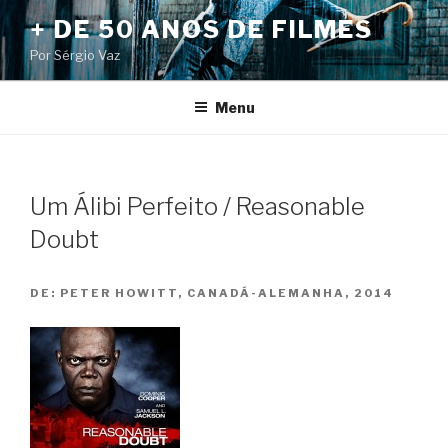
Pular
+ DE 50 ANOS DE FILMES
para
Por Sérgio Vaz
o
conteúdo
Menu
Um Álibi Perfeito / Reasonable
Doubt
DE:
PETER HOWITT, CANADÁ-ALEMANHA, 2014