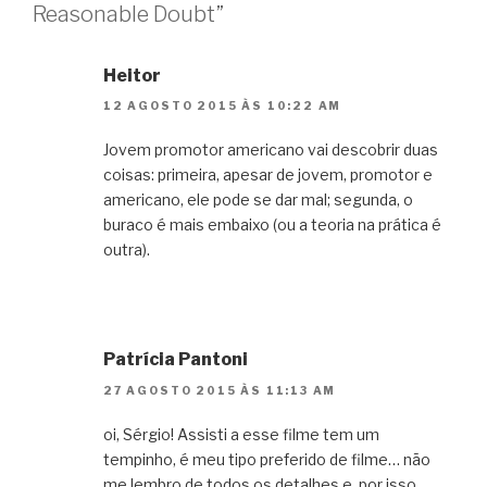
Reasonable Doubt”
Heitor
12 AGOSTO 2015 ÀS 10:22 AM
Jovem promotor americano vai descobrir duas
coisas: primeira, apesar de jovem, promotor e
americano, ele pode se dar mal; segunda, o
buraco é mais embaixo (ou a teoria na prática é
outra).
Patrícia Pantoni
27 AGOSTO 2015 ÀS 11:13 AM
oi, Sérgio! Assisti a esse filme tem um
tempinho, é meu tipo preferido de filme… não
me lembro de todos os detalhes e, por isso