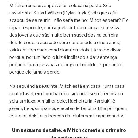
Mitch arruma os papéis e os coloca na pasta. Seu
assistente, Stuart Wilson (Dylan Taylor), diz que o júri
acabou de se reunir – não seria melhor Mitch esperar? E o
rapaz responde, com aquela autoconfiança excessiva
dos jovens que são muito bem sucedidos na carreira
desde cedo: o acusado será condenado a cinco anos,
sairá em liberdade condicional em dois. Ele sabe disso
porque, por um lado, o juiz é inclinado a dar sentença
pequena para pessoas de origem humilde, e, por outro,
porque ele jamais perde.
Na sequência seguinte, Mitch está em casa – uma casa
confortável, em bom bairro residencial sem prédios, ou
seja, um luxo. A mulher dele, Rachel (Erin Karpluk), é
jovem, bela, simpática, e acaba de ter uma filha por quem
estão os dois pais frescos absolutamente apaixonados.
Um pequeno detalhe, e Mitch comete o primeiro
de muitos erros