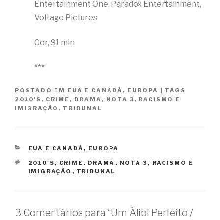
Entertainment One, Paradox Entertainment,
Voltage Pictures
Cor, 91 min
***
POSTADO EM
EUA E CANADÁ
,
EUROPA
|
TAGS
2010'S
,
CRIME
,
DRAMA
,
NOTA 3
,
RACISMO E
IMIGRAÇÃO
,
TRIBUNAL
CATEGORIAS
EUA E CANADÁ
,
EUROPA
TAGS
2010'S
,
CRIME
,
DRAMA
,
NOTA 3
,
RACISMO E
IMIGRAÇÃO
,
TRIBUNAL
3 Comentários para “Um Álibi Perfeito /