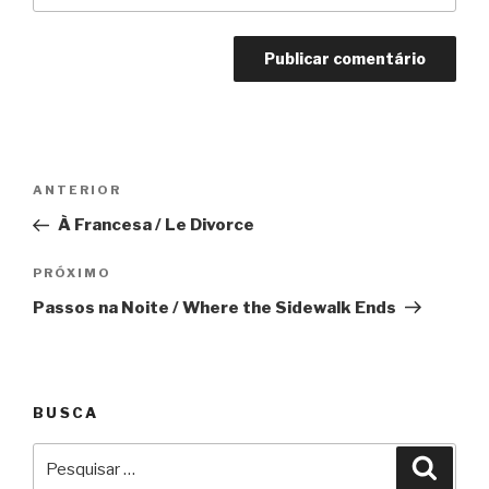
Navegação
Anterior
ANTERIOR
de
À Francesa / Le Divorce
Post
Próximo
PRÓXIMO
Passos na Noite / Where the Sidewalk Ends
BUSCA
Pesquisar
Pesqu
por: