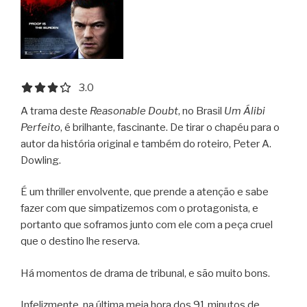
3.0 out of 5.0 stars
3.0
A trama deste
Reasonable Doubt
, no Brasil
Um Álibi
Perfeito
, é brilhante, fascinante. De tirar o chapéu para o
autor da história original e também do roteiro, Peter A.
Dowling.
É um thriller envolvente, que prende a atenção e sabe
fazer com que simpatizemos com o protagonista, e
portanto que soframos junto com ele com a peça cruel
que o destino lhe reserva.
Há momentos de drama de tribunal, e são muito bons.
Infelizmente, na última meia hora dos 91 minutos de