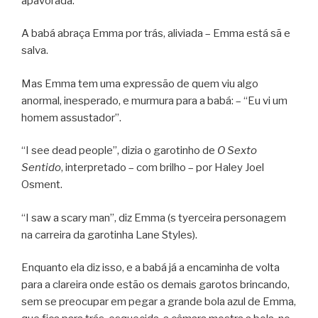
apavorada.
A babá abraça Emma por trás, aliviada – Emma está sã e
salva.
Mas Emma tem uma expressão de quem viu algo
anormal, inesperado, e murmura para a babá: – “Eu vi um
homem assustador”.
“I see dead people”, dizia o garotinho de
O Sexto
Sentido
, interpretado – com brilho – por Haley Joel
Osment.
“I saw a scary man”, diz Emma (s tyerceira personagem
na carreira da garotinha Lane Styles).
Enquanto ela diz isso, e a babá já a encaminha de volta
para a clareira onde estão os demais garotos brincando,
sem se preocupar em pegar a grande bola azul de Emma,