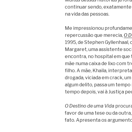
continuar sendo, exatamente
na vida das pessoas.
Me impressionou profundament
repercussão que merecia,
O D
1995, de Stephen Gyllenhaal, o
Margaret, uma assistente soci
encontra, no hospital em que
mãe numa caixa de lixo com trê
filho. A mãe, Khaila, interpre
drogada, viciada em crack, um 
algum delito, passa um tempo na
tempo depois, vai à Justiça ped
O Destino de uma Vida
procura
favor de uma tese ou da outra,
fato. Apresenta os argumentos