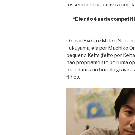
fossem minhas amigas querid
“Ele não é nada competit
O casal Ryota e Midori Nonom
Fukuyama, ela por Machiko O
pequeno Keita (feito por Keita
não propriamente por uma opçã
problemas no final da gravidez
filhos.