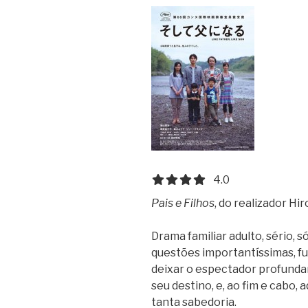
4.0 out of 5.0 stars
4.0
Pais e Filhos
, do realizador H
Drama familiar adulto, sério, s
questões importantíssimas, f
deixar o espectador profund
seu destino, e, ao fim e cabo,
tanta sabedoria.