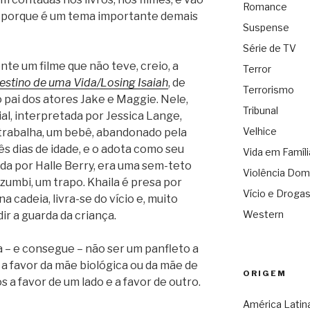
Romance
 porque é um tema importante demais
Suspense
Série de TV
e um filme que não teve, creio, a
Terror
estino de uma Vida/Losing Isaiah
, de
Terrorismo
 pai dos atores Jake e Maggie. Nele,
Tribunal
al, interpretada por Jessica Lange,
Velhice
 trabalha, um bebê, abandonado pela
s dias de idade, e o adota como seu
Vida em Famíli
tada por Halle Berry, era uma sem-teto
Violência Dom
zumbi, um trapo. Khaila é presa por
Vício e Droga
 cadeia, livra-se do vício e, muito
Western
ir a guarda da criança.
 – e consegue – não ser um panfleto a
 a favor da mãe biológica ou da mãe de
ORIGEM
 a favor de um lado e a favor de outro.
América Latin