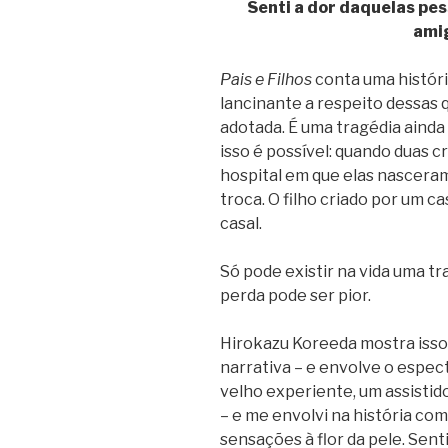
Senti a dor daquelas pe
ami
Pais e Filhos
conta uma histór
lancinante a respeito dessas q
adotada. É uma tragédia ainda
isso é possível: quando duas c
hospital em que elas nascera
troca. O filho criado por um c
casal.
Só pode existir na vida uma tr
perda pode ser pior.
Hirokazu Koreeda mostra isso 
narrativa – e envolve o espec
velho experiente, um assisti
– e me envolvi na história co
sensações à flor da pele. Sent