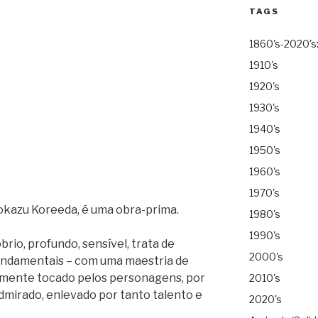
TAGS
1860's-2020's
1910's
1920's
1930's
1940's
1950's
1960's
1970's
irokazu Koreeda, é uma obra-prima.
1980's
1990's
óbrio, profundo, sensível, trata de
2000's
undamentais – com uma maestria de
amente tocado pelos personagens, por
2010's
 admirado, enlevado por tanto talento e
2020's