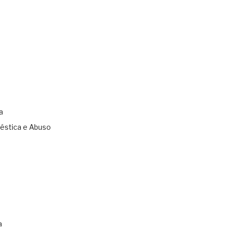
a
éstica e Abuso
s
a