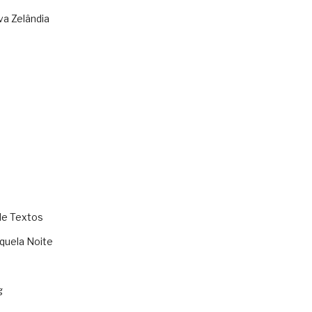
va Zelândia
de Textos
quela Noite
g