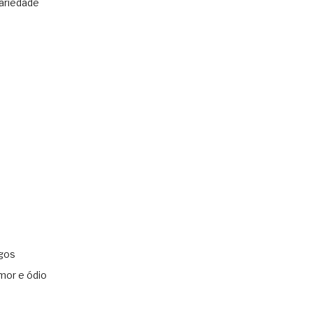
ariedade
gos
mor e ódio