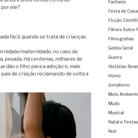
Fantasia
 por ele?
Festa de Cas
Ficção Científ
Filmes Sobre 
da fácil, quando se trata de crianças.
Filmografias
Geléia Geral
ternidade/maternidade, no caso de
Guerra
ura, pesada. Há centenas, milhares de
ue dão o filho para a adoção e, mais
Histórias Reai
 pais de criação reclamando de volta a
Homo
Jornalismo
Meio Ambient
Mudo
Musical
Natal e Festa
Noir