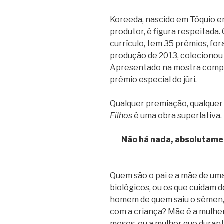
Koreeda, nascido em Tóquio em 
produtor, é figura respeitada.
currículo, tem 35 prêmios, for
produção de 2013, colecionou 
Apresentado na mostra compet
prêmio especial do júri.
Qualquer premiação, qualquer 
Filhos
é uma obra superlativa.
Não há nada, absolutamen
Quem são o pai e a mãe de uma 
biológicos, ou os que cuidam d
homem de quem saiu o sêmen, 
com a criança? Mãe é a mulhe
meses, ou a mulher que duran