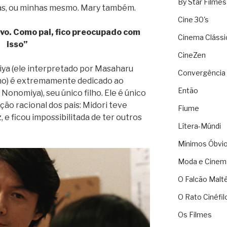
By Star Filmes
as, ou minhas mesmo. Mary também.
Cine 30's
ivo. Como pai, fico preocupado com
Cinema Clássi
isso”
CineZen
iya (ele interpretado por Masaharu
Convergência 
no) é extremamente dedicado ao
Então
 Nonomiya), seu único filho. Ele é único
o racional dos pais: Midori teve
Fiume
, e ficou impossibilitada de ter outros
Lítera-Múndi
Mínimos Óbvi
Moda e Cinem
O Falcão Malt
O Rato Cinéfil
Os Filmes