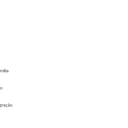
mília
co
gração