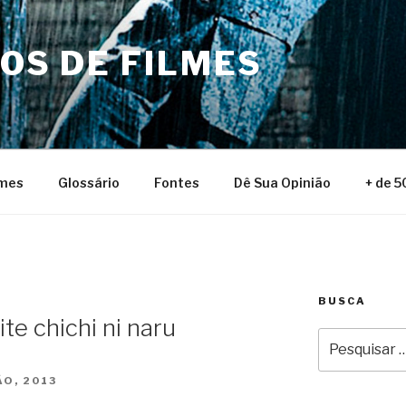
NOS DE FILMES
lmes
Glossário
Fontes
Dê Sua Opinião
+ de 5
BUSCA
ite chichi ni naru
Pesquisar
por:
O, 2013