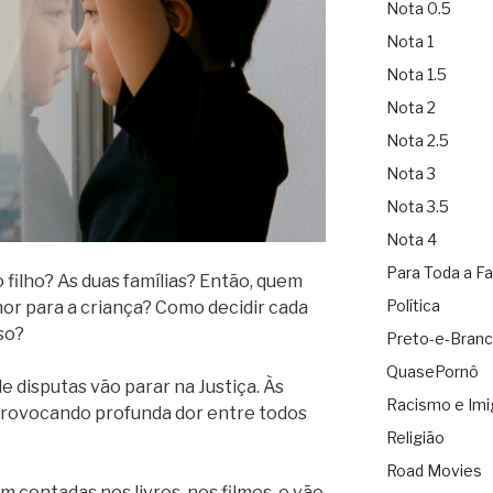
Nota 0.5
Nota 1
Nota 1.5
Nota 2
Nota 2.5
Nota 3
Nota 3.5
Nota 4
Para Toda a Fa
 filho? As duas famílias? Então, quem
Política
hor para a criança? Como decidir cada
so?
Preto-e-Bran
QuasePornô
e disputas vão parar na Justiça. Às
Racismo e Imi
provocando profunda dor entre todos
Religião
Road Movies
m contadas nos livros, nos filmes, e vão