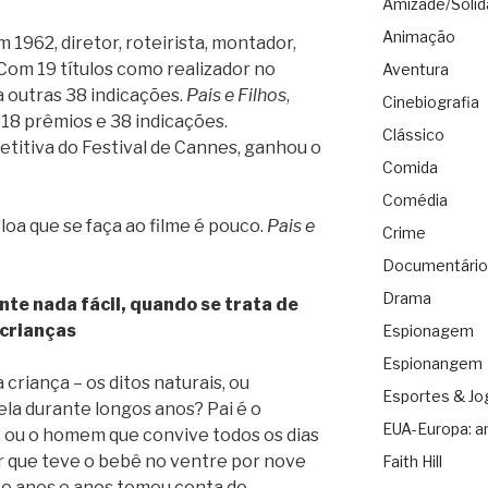
Amizade/Solid
Animação
1962, diretor, roteirista, montador,
 Com 19 títulos como realizador no
Aventura
a outras 38 indicações.
Pais e Filhos
,
Cinebiografia
18 prêmios e 38 indicações.
Clássico
itiva do Festival de Cannes, ganhou o
Comida
Comédia
loa que se faça ao filme é pouco.
Pais e
Crime
Documentário
Drama
te nada fácil, quando se trata de
crianças
Espionagem
Espionangem
criança – os ditos naturais, ou
Esportes & Jo
ela durante longos anos? Pai é o
EUA-Europa: a
ou o homem que convive todos os dias
r que teve o bebê no ventre por nove
Faith Hill
te anos e anos tomou conta do