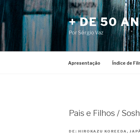
Pular
para
+ DE 50 A
o
conteúdo
Por Sérgio Vaz
Apresentação
Índice de Fi
Pais e Filhos / Sosh
DE:
HIROKAZU KOREEDA, JAPÃ