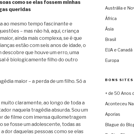
ssoas como se elas fossem minhas
Austrália e No
gas queridas
África
ia ao mesmo tempo fascinante e
Ásia
uestões – mas não há, aqui, criança
 maior, ainda mais complexa, se é que
Brasil
rianças estão com seis anos de idade, o
EUA e Canadá
m descobre que houve um erro, uma
asal é biologicamente filho do outro
Europa
BONS SITES
agédia maior – a perda de um filho. Só a
+ de 50 Anos 
muito claramente, ao longo de toda a
Aconteceu Na
tador naquela tragédia absurda. Sou um
Aporias
dor de filme com imensa quilometragem
mo se fosse um adolescente, todas as
Blague do Blo
i a dor daquelas pessoas como se elas