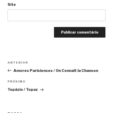
Site
Navegação
Anterior
ANTERIOR
de
Amores Parisienses / On Connaît la Chanson
Post
Próximo
PRÓXIMO
Topázio / Topaz