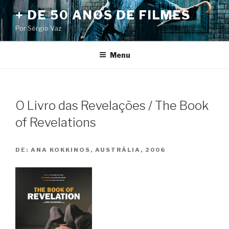
Pular
+ DE 50 ANOS DE FILMES
para
Por Sérgio Vaz
o
conteúdo
Menu
O Livro das Revelações / The Book
of Revelations
DE:
ANA KOKKINOS, AUSTRÁLIA, 2006