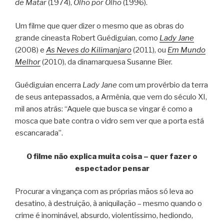
de Matar
(1974),
Olho por Olho
(1996).
Um filme que quer dizer o mesmo que as obras do
grande cineasta Robert Guédiguian, como
Lady Jane
(2008) e
As Neves do Kilimanjaro
(2011), ou
Em Mundo
Melhor
(2010), da dinamarquesa Susanne Bier.
Guédiguian encerra
Lady Jane
com um provérbio da terra
de seus antepassados, a Armênia, que vem do século XI,
mil anos atrás: “Aquele que busca se vingar é como a
mosca que bate contra o vidro sem ver que a porta está
escancarada”.
O filme não explica muita coisa – quer fazer o
espectador pensar
Procurar a vingança com as próprias mãos só leva ao
desatino, à destruição, à aniquilação – mesmo quando o
crime é inominável, absurdo, violentíssimo, hediondo,