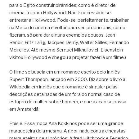
para o Egito construir pirâmides; como é diretor de
cinema, foi para Hollywood. Não é necessário se
entregar a Hollywood. Pode-se, perfeitamente, trabalhar
na Meca do cinema e voltar para seu próprio país, como
fizeram, só para dar alguns exemplos poucos, Jean
Renoir, Fritz Lang, Jacques Demy, Walter Salles, Fernando
Meirelles. Até mesmo Serguei Mikhailovich Eisenstein
visitou Hollywood e chegou a projetar fazer lá um filme.)
O filme se baseia em um romance escrito pelo inglês
Rupert Thompson, lançado em 2000. Diz sobre o livro a
Wikipedia em inglês que o romance é singular pelas
descrições detalhadas de um fora do normal caso de
estupro de mulher sobre homem, e que a ação se passa
em Amsterdã.
Pois é. Essa moça Ana Kokkinos pode ser uma grande
marqueteira dela mesma. A rigor, nada contra cineastas
marqueteiros de si próprios: Alfred Hitchcock e Federico