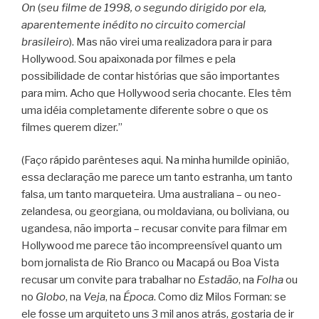
On
(
seu filme de 1998, o segundo dirigido por ela,
aparentemente inédito no circuito comercial
brasileiro
). Mas não virei uma realizadora para ir para
Hollywood. Sou apaixonada por filmes e pela
possibilidade de contar histórias que são importantes
para mim. Acho que Hollywood seria chocante. Eles têm
uma idéia completamente diferente sobre o que os
filmes querem dizer.”
(Faço rápido parênteses aqui. Na minha humilde opinião,
essa declaração me parece um tanto estranha, um tanto
falsa, um tanto marqueteira. Uma australiana – ou neo-
zelandesa, ou georgiana, ou moldaviana, ou boliviana, ou
ugandesa, não importa – recusar convite para filmar em
Hollywood me parece tão incompreensível quanto um
bom jornalista de Rio Branco ou Macapá ou Boa Vista
recusar um convite para trabalhar no
Estadão
, na
Folha
ou
no
Globo
, na
Veja
, na
Época
. Como diz Milos Forman: se
ele fosse um arquiteto uns 3 mil anos atrás, gostaria de ir