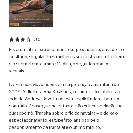
3.0 out of 5.0 stars
3.0
Eis aí um filme extremamente surpreendente, ousado – e
inusitado, singular. Três mulheres sequestram um homem
e o submetem, durante 12 dias, a seguidos abusos
sexuais.
O Livro das Revelações
é uma produção australiana de
2006. A diretora Ana Kokkinos, co-autora do roteiro, ao
lado de Andrew Bovell, não evita explicitudes – bem ao
contrário. Consegue, no entanto, não cair na apelação, no
quasepornô. Transita sobre o fio da navalha – e deixa o
espectador atento, estupefato, ansioso pelo
desdobramento da trama até o último minuto.