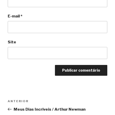
E-mail
*
Site
Navegação
Anterior
ANTERIOR
de
Meus Dias Incríveis / Arthur Newman
Post