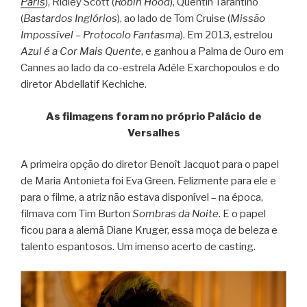
Paris
), Ridley Scott (
Robin Hood
), Quentin Tarantino
(
Bastardos Inglórios
), ao lado de Tom Cruise (
Missão
Impossível – Protocolo Fantasma
). Em 2013, estrelou
Azul é a Cor Mais Quente
, e ganhou a Palma de Ouro em
Cannes ao lado da co-estrela Adèle Exarchopoulos e do
diretor Abdellatif Kechiche.
As filmagens foram no próprio Palácio de
Versalhes
A primeira opção do diretor Benoît Jacquot para o papel
de Maria Antonieta foi Eva Green. Felizmente para ele e
para o filme, a atriz não estava disponível – na época,
filmava com Tim Burton
Sombras da Noite
. E o papel
ficou para a alemã Diane Kruger, essa moça de beleza e
talento espantosos. Um imenso acerto de casting.