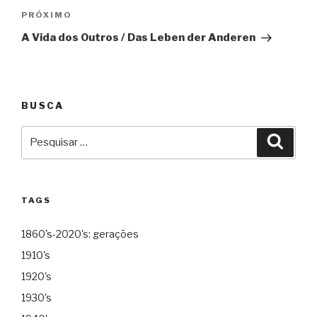
Próximo
PRÓXIMO
A Vida dos Outros / Das Leben der Anderen
BUSCA
Pesquisar
Pesqu
por:
TAGS
1860's-2020's: gerações
1910's
1920's
1930's