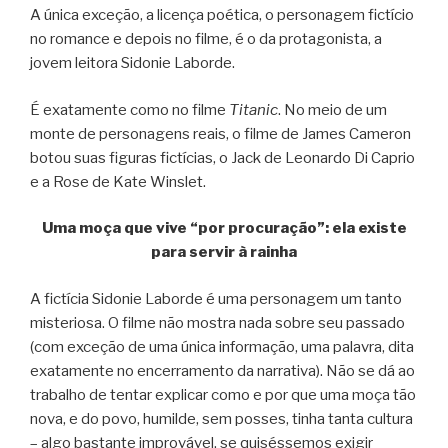
A única exceção, a licença poética, o personagem fictício
no romance e depois no filme, é o da protagonista, a
jovem leitora Sidonie Laborde.
É exatamente como no filme
Titanic
. No meio de um
monte de personagens reais, o filme de James Cameron
botou suas figuras fictícias, o Jack de Leonardo Di Caprio
e a Rose de Kate Winslet.
Uma moça que vive “por procuração”: ela existe
para servir à rainha
A fictícia Sidonie Laborde é uma personagem um tanto
misteriosa. O filme não mostra nada sobre seu passado
(com exceção de uma única informação, uma palavra, dita
exatamente no encerramento da narrativa). Não se dá ao
trabalho de tentar explicar como e por que uma moça tão
nova, e do povo, humilde, sem posses, tinha tanta cultura
– algo bastante improvável, se quiséssemos exigir