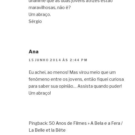
unânime que as duas jovens atrizes estão
maravilhosas, não é?
Um abraço.
Sérgio
Ana
15 JUNHO 2014 ÀS 2:44 PM
Eu achei, ao menos! Mas virou meio que um
fenômeno entre os jovens, então fiquei curiosa
para saber sua opinião… Assista quando puder!
Um abraço!
Pingback:
50 Anos de Filmes » A Bela e a Fera /
La Belle et la Bête