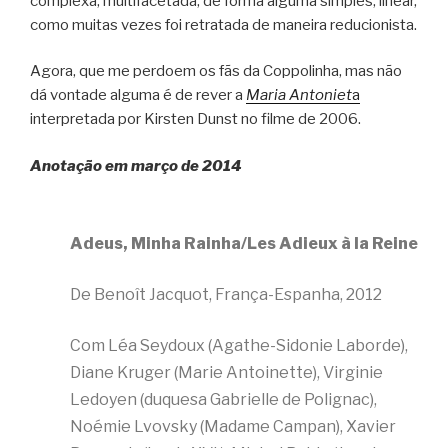
complexa, multifacetada, de forma alguma simples, linear,
como muitas vezes foi retratada de maneira reducionista.
Agora, que me perdoem os fãs da Coppolinha, mas não
dá vontade alguma é de rever a
Maria Antoniet
a
interpretada por Kirsten Dunst no filme de 2006.
Anotação em março de 2014
Adeus, Minha Rainha/Les Adieux à la Reine
De Benoît Jacquot, França-Espanha, 2012
Com Léa Seydoux (Agathe-Sidonie Laborde),
Diane Kruger (Marie Antoinette), Virginie
Ledoyen (duquesa Gabrielle de Polignac),
Noémie Lvovsky (Madame Campan), Xavier