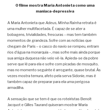
O filme mostra Maria Antonieta como uma
maníaca-depressiva
A Maria Antonieta que
Adeus, Minha Rainha
retrata é
uma mulher multifacetada. É capaz de se ater a
bobagens, trivialidades, frescuras – mas tem também
momentos de grandeza. Sofre com as notícias que
chegam de Paris – o casco do navio se rompeu, entram
rios d’água na monarquia –, mas sofre mais ainda porque
sua amiga duquesa não veio vê-la. Apieda-se da pobre
serve que lê para ela e sofre com picadas de mosquito,
mas no momento seguinte é arrogante, quase brutal. Às
vezes mostra ternura, afeto pela serva Sidonie, mas é
também capaz de preparar para ela uma perigosa
armadilha.
A sensação que se tem é que os roteiristas Benoît
Jacquot e Gilles Taurand quiseram mostrar Maria