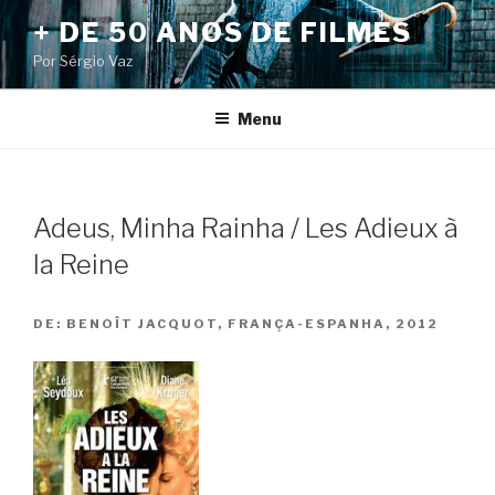
Pular
+ DE 50 ANOS DE FILMES
para
Por Sérgio Vaz
o
conteúdo
Menu
Adeus, Minha Rainha / Les Adieux à
la Reine
DE:
BENOÎT JACQUOT, FRANÇA-ESPANHA, 2012