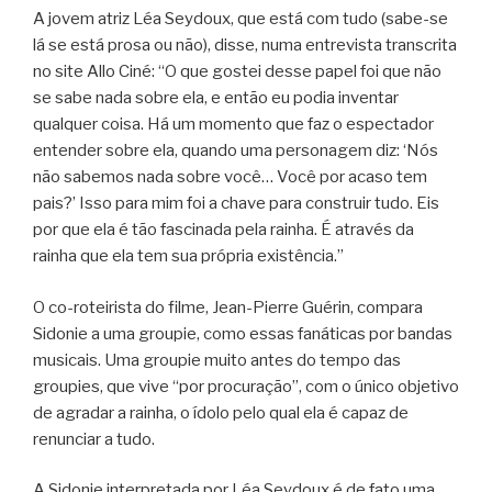
A jovem atriz Léa Seydoux, que está com tudo (sabe-se
lá se está prosa ou não), disse, numa entrevista transcrita
no site Allo Ciné: “O que gostei desse papel foi que não
se sabe nada sobre ela, e então eu podia inventar
qualquer coisa. Há um momento que faz o espectador
entender sobre ela, quando uma personagem diz: ‘Nós
não sabemos nada sobre você… Você por acaso tem
pais?’ Isso para mim foi a chave para construir tudo. Eis
por que ela é tão fascinada pela rainha. É através da
rainha que ela tem sua própria existência.”
O co-roteirista do filme, Jean-Pierre Guérin, compara
Sidonie a uma groupie, como essas fanáticas por bandas
musicais. Uma groupie muito antes do tempo das
groupies, que vive “por procuração”, com o único objetivo
de agradar a rainha, o ídolo pelo qual ela é capaz de
renunciar a tudo.
A Sidonie interpretada por Léa Seydoux é de fato uma