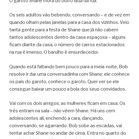
O garoto Shane mora do outro lada da rua.
Os seis adultos vão bebendo, conversando – e de vez em
quando olham pelas janelas para a casa dos vizinhos. Veio
tanta gente para a festa de Shane que já não cabem
tantos adolescentes dentro da casa espaçosa – alguns
ficam diante da casa, o número de carros estacionados
na rua é imenso. O barulho é ensurdecedor.
Quando está faltando bem pouco para a meia-noite, Bob
resolve ir dar uma conversadinha com Shane; ele conhece
os pais do garoto, conhece o garoto. Quer ver se ele
consegue baixar um pouco a bola dos seus convidados.
Vai com os dois amigos; as mulheres ficam em casa. Os
três entram na sala – não vêem Shane. Há uns cem
adolescentes ali, enchendo a cara, dançando,
conversando, se agarrando. Bob sobe as escadas, vai
tentar achar Shane no andar de cima. Entra no quarto do