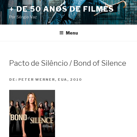
Pular
+ DE 50 ANOS DE FILMES
para
Por Sérgio Vaz
o
conteúdo
Menu
Pacto de Silêncio / Bond of Silence
DE:
PETER WERNER, EUA, 2010