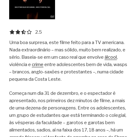
2.5 out of 5.0 stars
2.5
Uma boa surpresa, este filme feito para a TV americana.
Nada extraordinário – mas sólido, muito bem realizado, e
sério. Baseia-se em um caso real que envolve
álcool
,
violência e
crime
entre adolescentes bem de vida, wasps
– brancos, anglo-saxões e protestantes –, numa cidade
pequena da Costa Leste.
Começa num dia 31 de dezembro, e o espectador é
apresentado, nos primeiros dez minutos de filme, a mais
de uma dezena de personagens. Entre os adolescentes,
um grupo de estudantes que está terminando o colegial,
às vésperas da faculdade – garotos e garotas bem
alimentados, sadios, aí na faixa dos 17, 18 anos –, há um