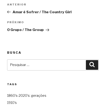
Navegação
Anterior
ANTERIOR
de
Amar é Sofrer / The Country Girl
Post
Próximo
PRÓXIMO
O Grupo / The Group
BUSCA
Pesquisar
Pesqu
por:
TAGS
1860's-2020's: gerações
1910's