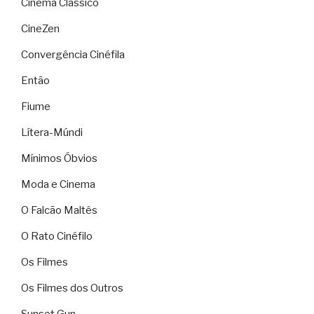
Cinema Clássico
CineZen
Convergência Cinéfila
Então
Fiume
Lítera-Múndi
Mínimos Óbvios
Moda e Cinema
O Falcão Maltês
O Rato Cinéfilo
Os Filmes
Os Filmes dos Outros
Sunset Gun