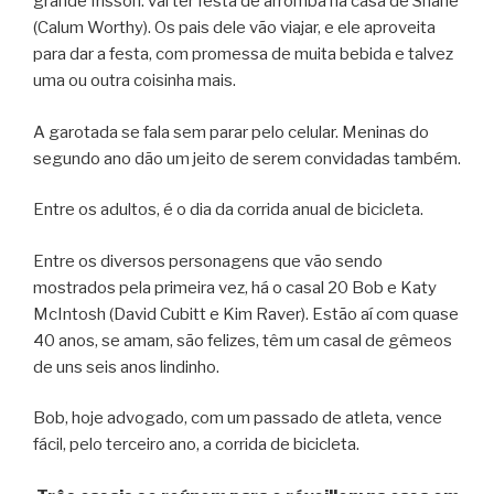
grande frisson: vai ter festa de arromba na casa de Shane
(Calum Worthy). Os pais dele vão viajar, e ele aproveita
para dar a festa, com promessa de muita bebida e talvez
uma ou outra coisinha mais.
A garotada se fala sem parar pelo celular. Meninas do
segundo ano dão um jeito de serem convidadas também.
Entre os adultos, é o dia da corrida anual de bicicleta.
Entre os diversos personagens que vão sendo
mostrados pela primeira vez, há o casal 20 Bob e Katy
McIntosh (David Cubitt e Kim Raver). Estão aí com quase
40 anos, se amam, são felizes, têm um casal de gêmeos
de uns seis anos lindinho.
Bob, hoje advogado, com um passado de atleta, vence
fácil, pelo terceiro ano, a corrida de bicicleta.