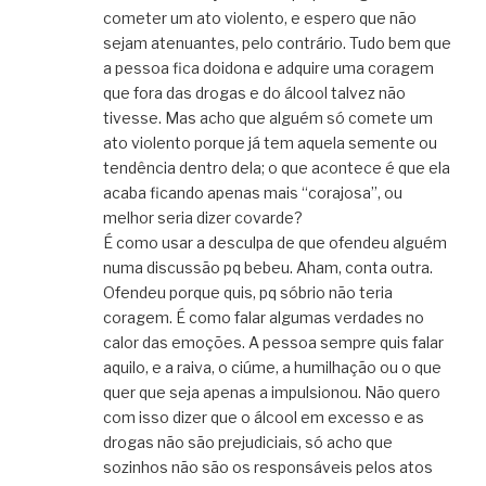
cometer um ato violento, e espero que não
sejam atenuantes, pelo contrário. Tudo bem que
a pessoa fica doidona e adquire uma coragem
que fora das drogas e do álcool talvez não
tivesse. Mas acho que alguém só comete um
ato violento porque já tem aquela semente ou
tendência dentro dela; o que acontece é que ela
acaba ficando apenas mais “corajosa”, ou
melhor seria dizer covarde?
É como usar a desculpa de que ofendeu alguém
numa discussão pq bebeu. Aham, conta outra.
Ofendeu porque quis, pq sóbrio não teria
coragem. É como falar algumas verdades no
calor das emoções. A pessoa sempre quis falar
aquilo, e a raiva, o ciúme, a humilhação ou o que
quer que seja apenas a impulsionou. Não quero
com isso dizer que o álcool em excesso e as
drogas não são prejudiciais, só acho que
sozinhos não são os responsáveis pelos atos