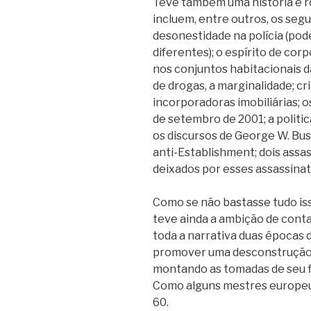
Teve também uma história e ro
incluem, entre outros, os seg
desonestidade na polícia (pod
diferentes); o espírito de corp
nos conjuntos habitacionais d
de drogas, a marginalidade; cr
incorporadoras imobiliárias; o
de setembro de 2001; a politic
os discursos de George W. Bus
anti-Establishment; dois assa
deixados por esses assassina
Como se não bastasse tudo isso
teve ainda a ambição de conta
toda a narrativa duas épocas d
promover uma desconstrução 
montando as tomadas de seu 
Como alguns mestres europeus
60.