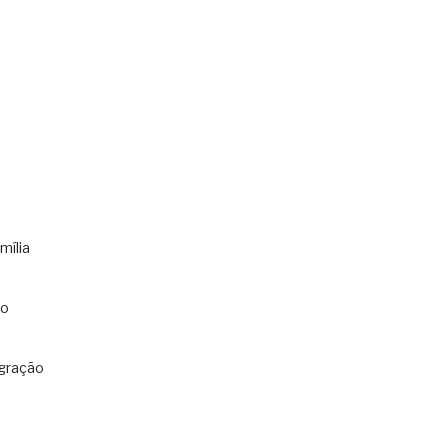
mília
co
gração