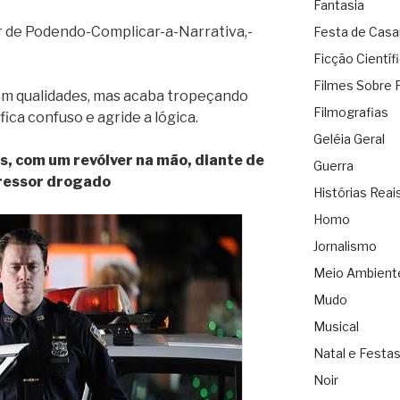
Fantasia
r de Podendo-Complicar-a-Narrativa,-
Festa de Cas
Ficção Científ
Filmes Sobre 
tem qualidades, mas acaba tropeçando
Filmografias
fica confuso e agride a lógica.
Geléia Geral
s, com um revólver na mão, diante de
Guerra
ressor drogado
Histórias Reai
Homo
Jornalismo
Meio Ambient
Mudo
Musical
Natal e Festa
Noir