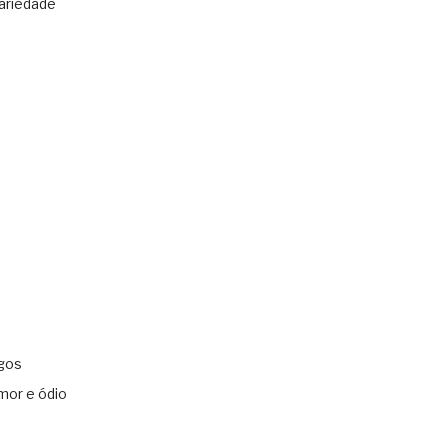
ariedade
gos
mor e ódio