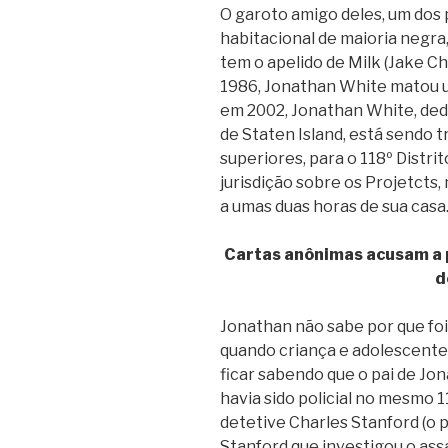
O garoto amigo deles, um dos
habitacional de maioria negra,
tem o apelido de Milk (Jake C
1986, Jonathan White matou
em 2002, Jonathan White, dedic
de Staten Island, está sendo t
superiores, para o 118º Distri
jurisdição sobre os Projetcts,
a umas duas horas de sua casa
Cartas anônimas acusam a p
d
Jonathan não sabe por que foi
quando criança e adolescente
ficar sabendo que o pai de Jo
havia sido policial no mesmo 1
detetive Charles Stanford (o 
Stanford que investigou o ass