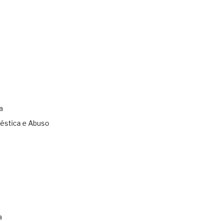
a
éstica e Abuso
s
a