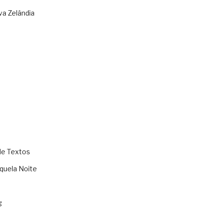
va Zelândia
de Textos
quela Noite
g