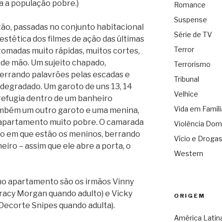
a a população pobre.)
Romance
Suspense
ão, passadas no conjunto habitacional
Série de TV
estética dos filmes de ação das últimas
Terror
omadas muito rápidas, muitos cortes,
de mão. Um sujeito chapado,
Terrorismo
errando palavrões pelas escadas e
Tribunal
 degradado. Um garoto de uns 13, 14
Velhice
refugia dentro de um banheiro
Vida em Famíli
ambém um outro garoto e uma menina,
 apartamento muito pobre. O camarada
Violência Dom
o em que estão os meninos, berrando
Vício e Droga
iro – assim que ele abre a porta, o
Western
no apartamento são os irmãos Vinny
Tracy Morgan quando adulto) e Vicky
ORIGEM
Decorte Snipes quando adulta).
América Latin