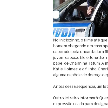
No iniciozinho, o filme até q
homem chegando em casa após
esperado pela encantadora filh
jovem esposa. Ele é Jonathan W
papel de Channing Tatum. A mu
Katie Holmes
, e a filinha, Cha
alguma espécie de doença dege
Antes dessa sequência, um letr
Outro letreiro informará: Que
expressão usada para designa