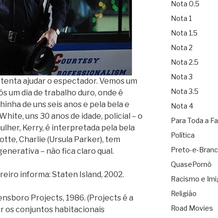
Nota 0.5
Nota 1
Nota 1.5
Nota 2
Nota 2.5
Nota 3
ue tenta ajudar o espectador. Vemos um
Nota 3.5
 um dia de trabalho duro, onde é
inha de uns seis anos e pela bela e
Nota 4
hite, uns 30 anos de idade, policial – o
Para Toda a Fa
lher, Kerry, é interpretada pela bela
Política
rlotte, Charlie (Ursula Parker), tem
Preto-e-Bran
nerativa – não fica claro qual.
QuasePornô
eiro informa: Staten Island, 2002.
Racismo e Imi
Religião
ensboro Projects, 1986. (Projects é a
Road Movies
r os conjuntos habitacionais