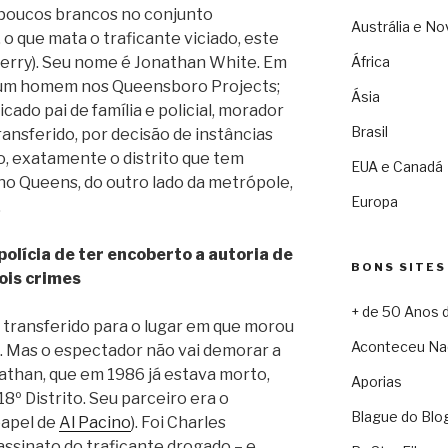
 poucos brancos no conjunto
Austrália e No
 o que mata o traficante viciado, este
herry). Seu nome é Jonathan White. Em
África
 um homem nos Queensboro Projects;
Ásia
ado pai de família e policial, morador
Brasil
ransferido, por decisão de instâncias
to, exatamente o distrito que tem
EUA e Canadá
 no Queens, do outro lado da metrópole,
Europa
.
olícia de ter encoberto a autoria de
BONS SITES
ois crimes
+ de 50 Anos 
 transferido para o lugar em que morou
Aconteceu Na
. Mas o espectador não vai demorar a
nathan, que em 1986 já estava morto,
Aporias
18º Distrito. Seu parceiro era o
Blague do Blo
papel de
Al Pacino
). Foi Charles
assinato do traficante drogado – e