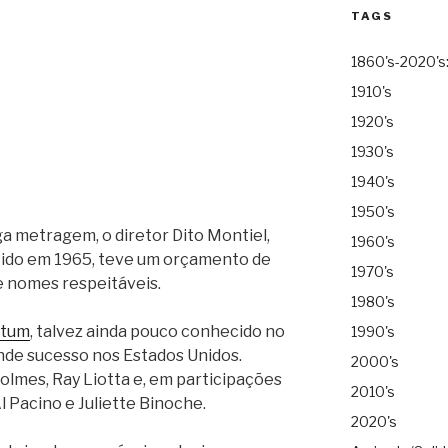
TAGS
1860's-2020's
1910's
1920's
1930's
1940's
1950's
ga metragem, o diretor Dito Montiel,
1960's
cido em 1965, teve um orçamento de
1970's
e nomes respeitáveis.
1980's
atum
, talvez ainda pouco conhecido no
1990's
rande sucesso nos Estados Unidos.
2000's
lmes, Ray Liotta e, em participações
2010's
l Pacino e Juliette Binoche.
2020's