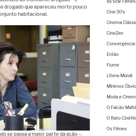
By Star Filmes
te drogado que apareceu morto pouco
Cine 30's
njunto habitacional.
Cinema Clássi
CineZen
Convergência 
Então
Fiume
Lítera-Múndi
Mínimos Óbvi
Moda e Cinem
O Falcão Malt
O Rato Cinéfil
Os Filmes
do se passa a maior parte da ação –,