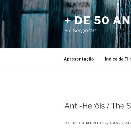
Pular
para
+ DE 50 A
o
conteúdo
Por Sérgio Vaz
Apresentação
Índice de Fi
Anti-Heróis / The 
DE:
DITO MONTIEL, EUA, 201