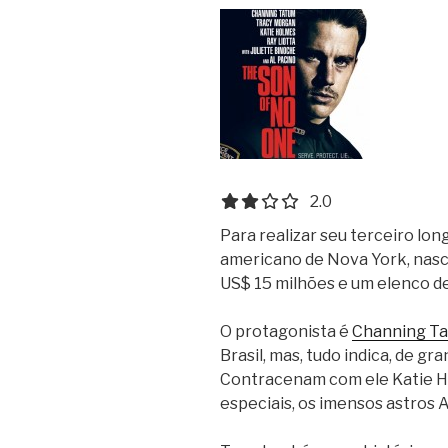
2.0 out of 5.0 stars
2.0
Para realizar seu terceiro lon
americano de Nova York, nas
US$ 15 milhões e um elenco d
O protagonista é
Channing T
Brasil, mas, tudo indica, de g
Contracenam com ele Katie Ho
especiais, os imensos astros A