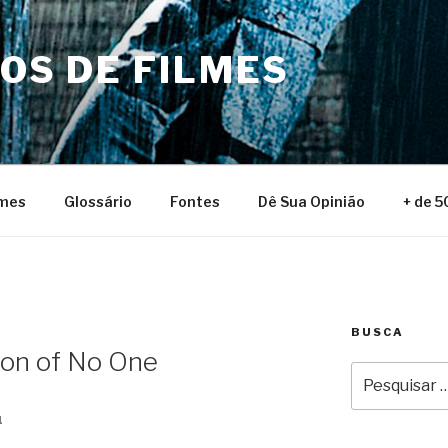
NOS DE FILMES
lmes
Glossário
Fontes
Dê Sua Opinião
+ de 5
BUSCA
Son of No One
Pesquisar
por:
1