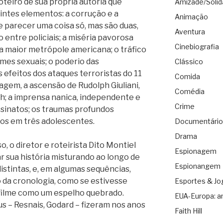
teiro de sua própria autoria que
Amizade/Solid
uintes elementos: a corrução e a
Animação
e parecer uma coisa só, mas são duas,
Aventura
o entre policiais; a miséria pavorosa
Cinebiografia
a maior metrópole americana; o tráfico
imes sexuais; o poderio das
Clássico
s efeitos dos ataques terroristas do 11
Comida
agem, a ascensão de Rudolph Giuliani,
Comédia
h; a imprensa nanica, independente e
Crime
ssinatos; os traumas profundos
tos em três adolescentes.
Documentário
Drama
, o diretor e roteirista Dito Montiel
Espionagem
r sua história misturando ao longo de
Espionangem
istintas, e, em algumas sequências,
da cronologia, como se estivesse
Esportes & Jo
filme como um espelho quebrado.
EUA-Europa: a
 – Resnais, Godard – fizeram nos anos
Faith Hill