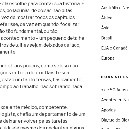
 ela escolhe para contar sua história. É
Austrália e No
es, de lacunas, de coisas não ditas
 vez de mostrar todos os capítulos
África
referisse, de vez em quando, focalizar
Ásia
ão tão fundamental, ou tão
e acontecimento – um pequeno detalhe
Brasil
tros detalhes sejam deixados de lado,
EUA e Canadá
amente.
Europa
ndo só aos poucos, como se isso não
ações entre o doutor David e sua
BONS SITES
), estão um tanto tensas, basicamente
 tempo ao trabalho, não sobrando nada
+ de 50 Anos 
Aconteceu Na
excelente médico, competente,
Aporias
ologista, chefia um departamento de um
Blague do Blo
e deixar envolver pelas tarefas
, cuida ele mesmo dos pacientes, alguns