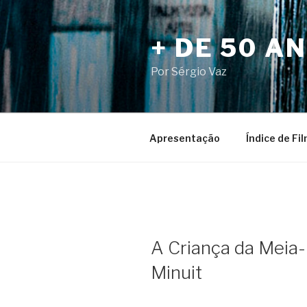
Pular
para
+ DE 50 A
o
conteúdo
Por Sérgio Vaz
Apresentação
Índice de Fi
A Criança da Meia-
Minuit