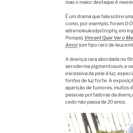
mas o maior destaque é mesmo
É um drama que fala sobre uma
como, por exemplo, foram
O Ó
adrenoleukodystrophy, em ing
Pompe),
Vincent Quer Ver o Ma
Amor
(um tipo raro de leucemi
A doença rara abordada no film
xeroderma pigmentosum, e se 
excessiva da pele à luz, espe
fontes de luz forte. A exposiçã
aparição de tumores, muitos d
pessoas portadoras da doença
cedo não passa de 20 anos.