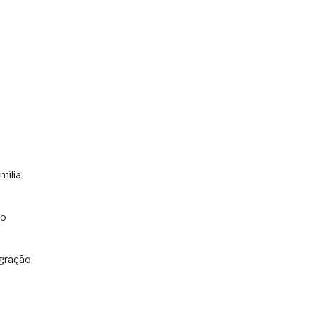
mília
co
gração