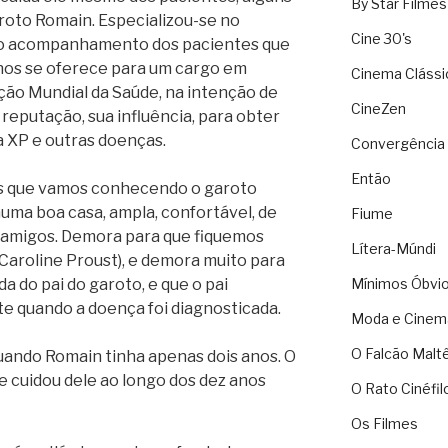
By Star Filmes
roto Romain. Especializou-se no
Cine 30's
no acompanhamento dos pacientes que
anos se oferece para um cargo em
Cinema Clássi
ção Mundial da Saúde, na intenção de
CineZen
reputação, sua influência, para obter
a XP e outras doenças.
Convergência 
Então
s que vamos conhecendo o garoto
uma boa casa, ampla, confortável, de
Fiume
s amigos. Demora para que fiquemos
Lítera-Múndi
Caroline Proust), e demora muito para
 do pai do garoto, e que o pai
Mínimos Óbvi
e quando a doença foi diagnosticada.
Moda e Cinem
O Falcão Malt
quando Romain tinha apenas dois anos. O
e cuidou dele ao longo dos dez anos
O Rato Cinéfil
Os Filmes