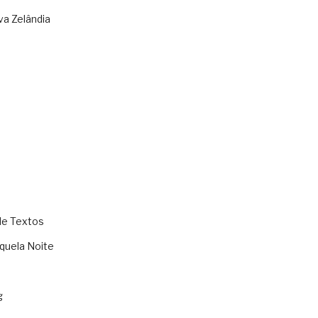
va Zelândia
de Textos
quela Noite
g