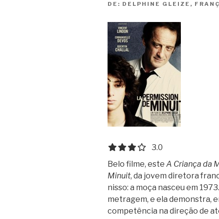
DE:
DELPHINE GLEIZE, FRANÇ
3.0 out of 5.0 stars
3.0
Belo filme, este
A Criança da 
Minuit
, da jovem diretora fran
nisso: a moça nasceu em 1973.
metragem, e ela demonstra, e
competência na direção de at