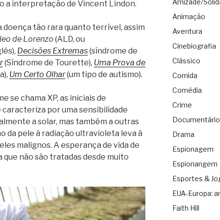
Amizade/Solid
 a interpretação de Vincent Lindon.
Animação
 doença tão rara quanto terrível, assim
Aventura
leo de Lorenzo
(ALD, ou
Cinebiografia
lês),
Decisões Extremas
(síndrome de
Clássico
r
(Síndrome de Tourette),
Uma Prova de
a),
Um Certo Olhar
(um tipo de autismo).
Comida
Comédia
e se chama XP, as iniciais de
Crime
caracteriza por uma sensibilidade
Documentário
cialmente a solar, mas também a outras
o da pele à radiação ultravioleta leva à
Drama
eles malignos. A esperança de vida de
Espionagem
 que não são tratadas desde muito
Espionangem
Esportes & Jo
EUA-Europa: a
Faith Hill