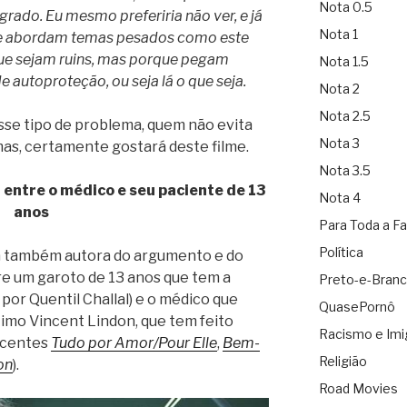
Nota 0.5
agrado. Eu mesmo preferiria não ver, e já
Nota 1
que abordam temas pesados como este
que sejam ruins, mas porque pegam
Nota 1.5
autoproteção, ou seja lá o que seja.
Nota 2
Nota 2.5
sse tipo de problema, quem não evita
Nota 3
as, certamente gostará deste filme.
Nota 3.5
 entre o médico e seu paciente de 13
Nota 4
anos
Para Toda a Fa
Política
ela também autora do argumento e do
tre um garoto de 13 anos que tem a
Preto-e-Bran
por Quentil Challal) e o médico que
QuasePornô
ótimo Vincent Lindon, que tem feito
Racismo e Imi
recentes
Tudo por Amor/Pour Elle
,
Bem-
Religião
on
).
Road Movies