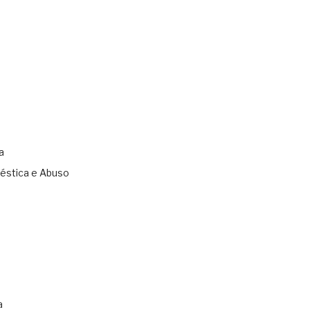
a
éstica e Abuso
s
a