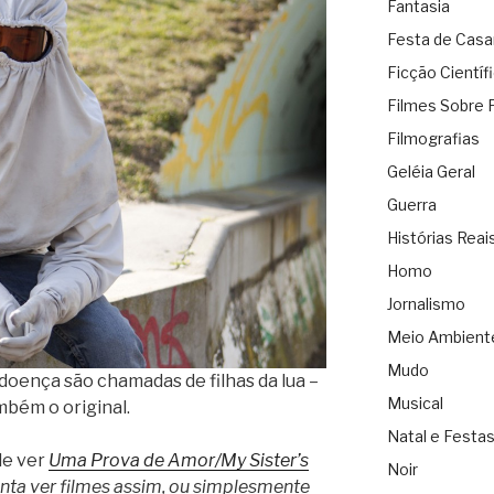
Fantasia
Festa de Cas
Ficção Científ
Filmes Sobre 
Filmografias
Geléia Geral
Guerra
Histórias Reai
Homo
Jornalismo
Meio Ambient
Mudo
doença são chamadas de filhas da lua –
Musical
mbém o original.
Natal e Festa
de ver
Uma Prova de Amor/My Sister’s
Noir
nta ver filmes assim, ou simplesmente