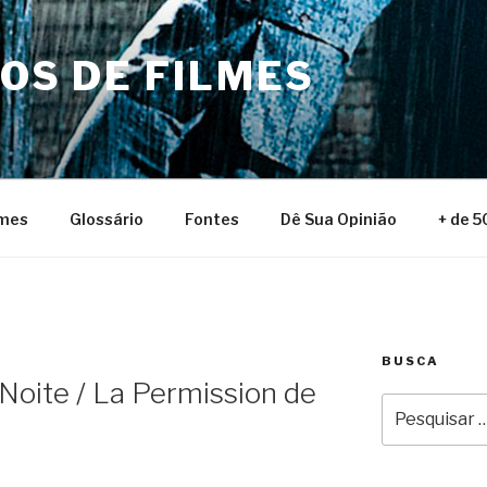
NOS DE FILMES
lmes
Glossário
Fontes
Dê Sua Opinião
+ de 5
BUSCA
Noite / La Permission de
Pesquisar
por: