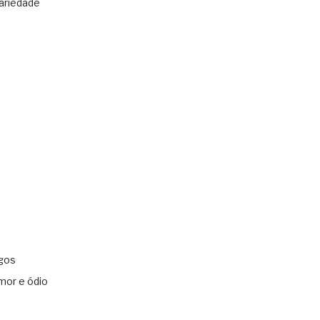
ariedade
gos
mor e ódio