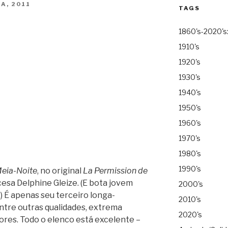
A, 2011
TAGS
1860's-2020's
1910's
1920's
1930's
1940's
1950's
1960's
1970's
1980's
1990's
Meia-Noite
, no original
La Permission de
cesa Delphine Gleize. (E bota jovem
2000's
) É apenas seu terceiro longa-
2010's
ntre outras qualidades, extrema
2020's
ores.
Todo o elenco está excelente –