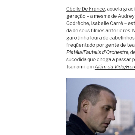
Cécile De France
, aquela grac
geração
– a mesma de Audrey T
Godrèche, Isabelle Carré – es
da de seus filmes anteriores.
garotinha loura de cabelinhos
freqüentado por gente de tea
Platéia/Fauteils d’Orchestre
, 
sucedida que chega a passar p
tsunami, em
Além da Vida/Her