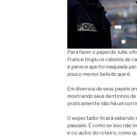
Para fazer o papel de Julie, ofi
France tingiu os cabelos de c
e parece que foi maquiada pa
pouco menos bela do que é.
Em diversos de seus papéis ant
mostrando seus dentinhos da f
praticamente não há um sorris
O espectador ficará sabendo m
passado. É como se isso não im
e co-autor do roteiro, como qu