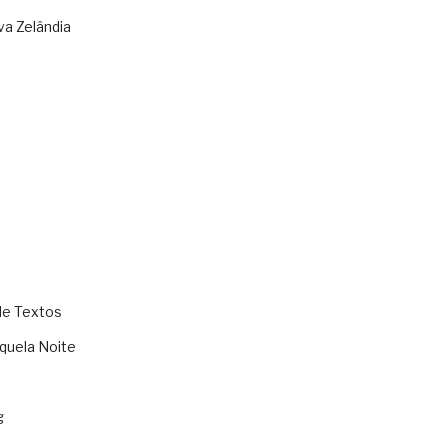
va Zelândia
de Textos
quela Noite
g