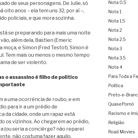
Nota 0.5
ado de seus personagens. De Julie, só
á oito anos – ela tem uns 32, por aí –,
Nota 1
do policiais, e que mora sozinha.
Nota 1.5
Nota 2
está se preparando para mais uma noite
Nota 2.5
 vão, além dela, Bastien (Emeric
 moça, e Simon (Fred Testot). Simon é
Nota 3
 Sul. Tem mais ou menos o mesmo tempo
Nota 3.5
 fama de ser violento.
Nota 4
Para Toda a Fa
s o assassino é filho de político
mportante
Política
Preto-e-Bran
m a uma ocorrência de roubo, e em
QuasePornô
io para ir a um prédio de
Racismo e Imi
a da cidade, onde um rapaz está
ndo os vizinhos. Ao chegarem ao prédio,
Religião
 (ou seria a concièrge? não reparei
Road Movies
gente, não costuma fazer aquilo.