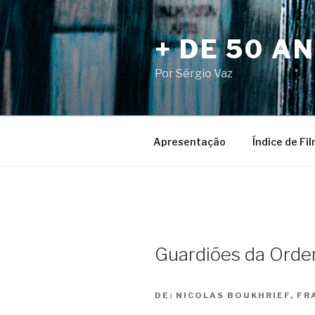
Pular
para
+ DE 50 A
o
conteúdo
Por Sérgio Vaz
Apresentação
Índice de Fi
Guardiões da Ordem
DE:
NICOLAS BOUKHRIEF, FR