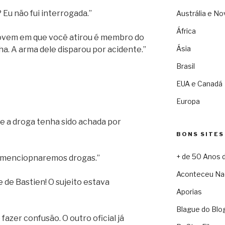
? Eu não fui interrogada.”
Austrália e No
África
 jovem em que você atirou é membro do
Ásia
a. A arma dele disparou por acidente.”
Brasil
EUA e Canadá
Europa
ue a droga tenha sido achada por
BONS SITES
+ de 50 Anos 
ão menciopnaremos drogas.”
Aconteceu Na
e de Bastien! O sujeito estava
Aporias
Blague do Blo
 fazer confusão. O outro oficial já