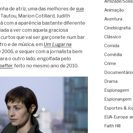
Amizade/Solid
inha de atriz, uma das melhores de
sua
Animação
autou, Marion Cotillard, Judith
Aventura
tá com a aparência bastante diferente
Cinebiografia
 Nada a ver com aquela graciosa
Clássico
 curtos que vai ser garçonete num bar
tro e de música, em
Um Lugar na
Comida
de 2006, e sequer com a jornalista bem
Comédia
ara o outro lado, engolfada pelo
Crime
eafter
, feito no mesmo ano de 2010.
Documentário
Drama
Espionagem
Espionangem
Esportes & Jo
EUA-Europa: a
Faith Hill