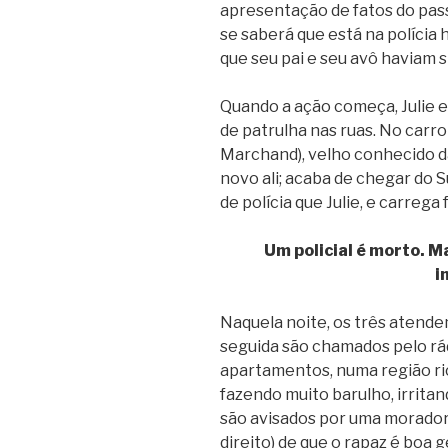
apresentação de fatos do pass
se saberá que está na polícia h
que seu pai e seu avô haviam si
Quando a ação começa, Julie 
de patrulha nas ruas. No carro
Marchand), velho conhecido da
novo ali; acaba de chegar do
de polícia que Julie, e carrega
Um policial é morto. Ma
i
Naquela noite, os três atende
seguida são chamados pelo rád
apartamentos, numa região ric
fazendo muito barulho, irrita
são avisados por uma moradora
direito) de que o rapaz é boa 