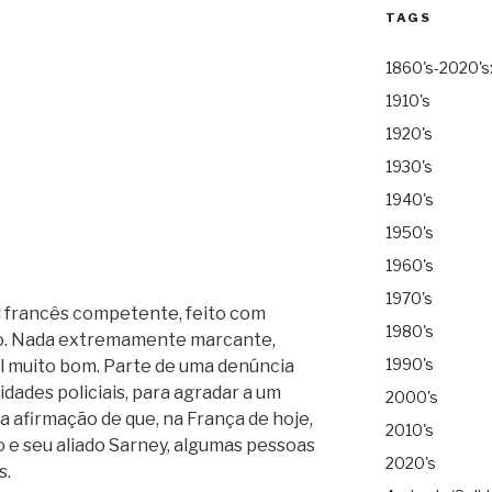
TAGS
1860's-2020's
1910's
1920's
1930's
1940's
1950's
1960's
1970's
l francês competente, feito com
1980's
nto. Nada extremamente marcante,
1990's
al muito bom. Parte de uma denúncia
dades policiais, para agradar a um
2000's
a afirmação de que, na França de hoje,
2010's
o e seu aliado Sarney, algumas pessoas
2020's
s.