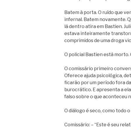
Batem à porta. O ruído que ve
infernal. Batem novamente. Qu
lá dentro atira em Bastien. Ju
estava inteiramente transtor
comprimidos de uma droga vio
O policial Bastien está morto
O comissário primeiro convers
Oferece ajuda psicológica, de
ficarão por um período fora d
burocrático. E apresenta a el
falso sobre o que aconteceu 
O diálogo é seco, como todo o 
Comissário: – “Este é seu relat