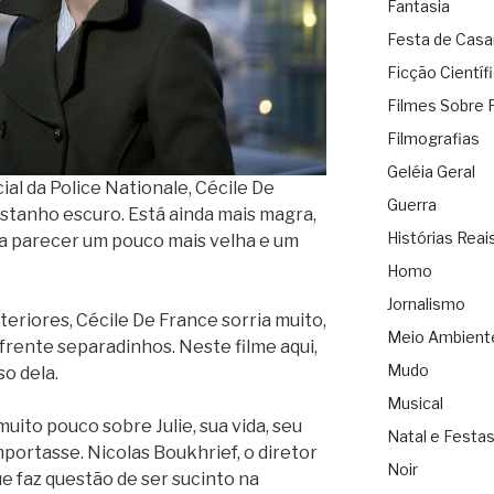
Fantasia
Festa de Cas
Ficção Científ
Filmes Sobre 
Filmografias
Geléia Geral
cial da Police Nationale, Cécile De
Guerra
astanho escuro. Está ainda mais magra,
Histórias Reai
ra parecer um pouco mais velha e um
Homo
Jornalismo
eriores, Cécile De France sorria muito,
Meio Ambient
rente separadinhos. Neste filme aqui,
Mudo
o dela.
Musical
uito pouco sobre Julie, sua vida, seu
Natal e Festa
portasse. Nicolas Boukhrief, o diretor
Noir
e faz questão de ser sucinto na