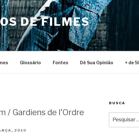
NOS DE FILMES
lmes
Glossário
Fontes
Dê Sua Opinião
+ de 5
BUSCA
 / Gardiens de l’Ordre
Pesquisar
por:
ANÇA, 2010