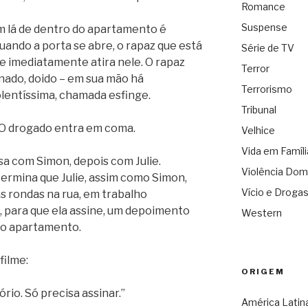
Romance
Suspense
m lá de dentro do apartamento é
ando a porta se abre, o rapaz que está
Série de TV
lie imediatamente atira nele. O rapaz
Terror
nado, doido – em sua mão há
Terrorismo
lentíssima, chamada esfinge.
Tribunal
. O drogado entra em coma.
Velhice
Vida em Famíli
a com Simon, depois com Julie.
Violência Dom
termina que Julie, assim como Simon,
Vício e Droga
as rondas na rua, em trabalho
a, para que ela assine, um depoimento
Western
no apartamento.
filme:
ORIGEM
ório. Só precisa assinar.”
América Latin