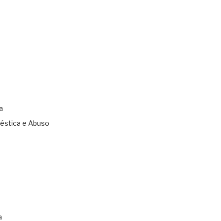
a
éstica e Abuso
s
a