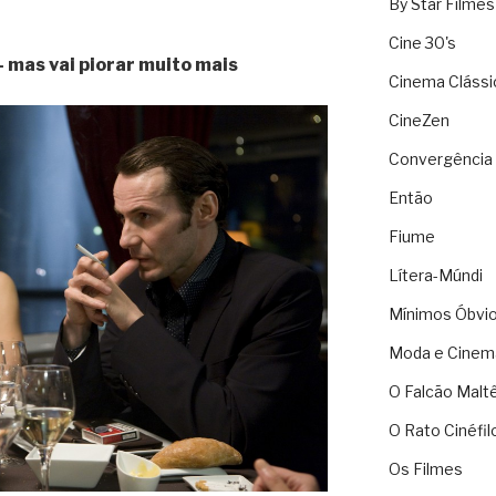
By Star Filmes
Cine 30's
– mas vai piorar muito mais
Cinema Clássi
CineZen
Convergência 
Então
Fiume
Lítera-Múndi
Mínimos Óbvi
Moda e Cinem
O Falcão Malt
O Rato Cinéfil
Os Filmes