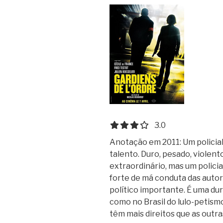
3.0 out of 5.0 stars
3.0
Anotação em 2011: Um policia
talento. Duro, pesado, viole
extraordinário, mas um polici
forte de má conduta das autori
político importante.
É uma dur
como no Brasil do lulo-petism
têm mais direitos que as outra