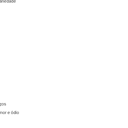
ariedade
gos
mor e ódio