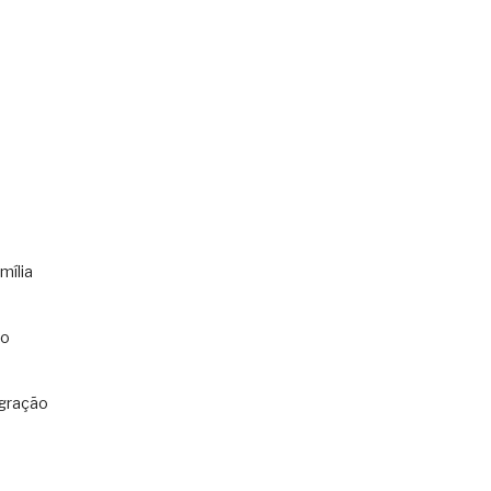
mília
co
gração