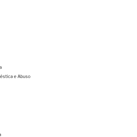
a
éstica e Abuso
s
a