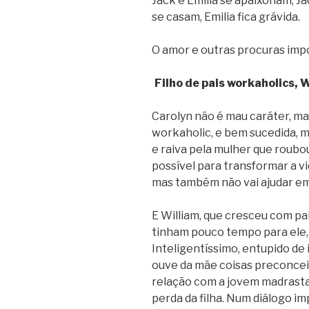
Jack e Emilia se apaixonam, Ja
se casam, Emilia fica grávida.
O amor e outras procuras impo
Filho de pais workaholics, 
Carolyn não é mau caráter, ma
workaholic, e bem sucedida, mu
e raiva pela mulher que roubou
possível para transformar a v
mas também não vai ajudar em
E William, que cresceu com 
tinham pouco tempo para ele,
Inteligentíssimo, entupido de
ouve da mãe coisas preconcei
relação com a jovem madrasta,
perda da filha. Num diálogo imp