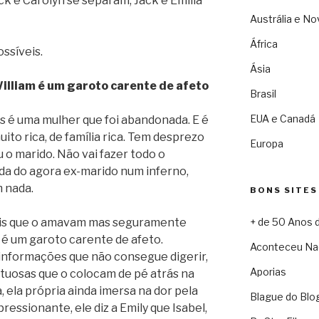
ck e Carolyn se separam, Jack e Emilia
Austrália e No
África
ssíveis.
Ásia
William é um garoto carente de afeto
Brasil
EUA e Canadá
s é uma mulher que foi abandonada. E é
ito rica, de família rica. Tem desprezo
Europa
 o marido. Não vai fazer todo o
ida do agora ex-marido num inferno,
 nada.
BONS SITES
pais que o amavam mas seguramente
+ de 50 Anos 
 é um garoto carente de afeto.
Aconteceu Na
 informações que não consegue digerir,
Aporias
tuosas que o colocam de pé atrás na
 ela própria ainda imersa na dor pela
Blague do Blo
ressionante, ele diz a Emily que Isabel,