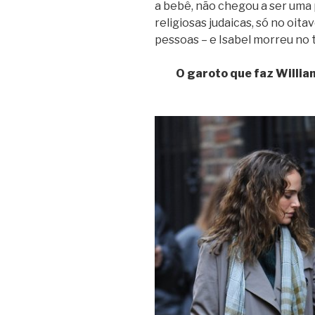
a bebê, não chegou a ser uma 
religiosas judaicas, só no oita
pessoas – e Isabel morreu no t
O garoto que faz William