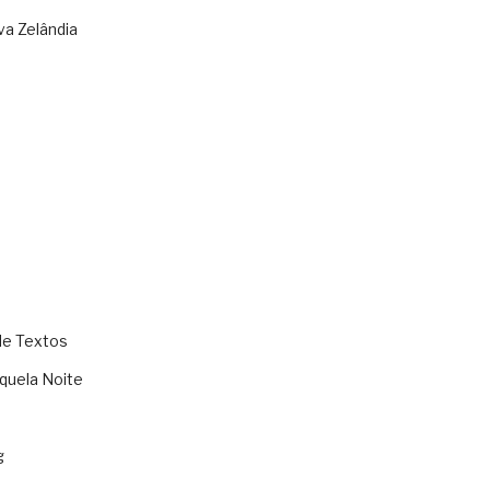
va Zelândia
de Textos
quela Noite
g