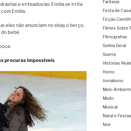
Fantasia
astas e enteados/as. Emilia se irrita
Festa de Cas
a com Emilia.
Ficção Científ
que eles não anunciam no ebay o berço,
Filmes Sobre 
o do bebê.
Filmografias
Geléia Geral
boca.
Guerra
as procuras impossíveis
Histórias Reai
Homo
Jornalismo
Meio Ambient
Mudo
Musical
Natal e Festa
Noir