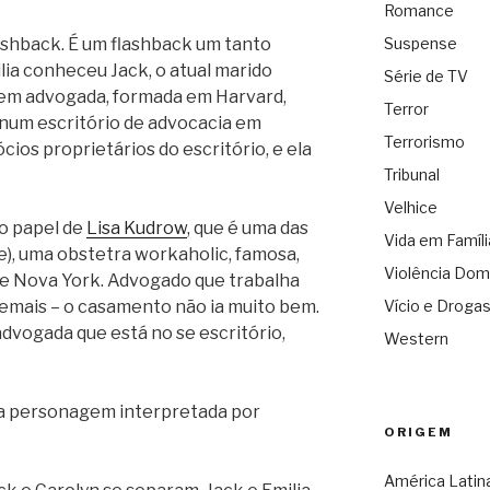
Romance
shback. É um flashback um tanto
Suspense
ia conheceu Jack, o atual marido
Série de TV
ovem advogada, formada em Harvard,
Terror
ar num escritório de advocacia em
Terrorismo
ios proprietários do escritório, e ela
Tribunal
Velhice
(o papel de
Lisa Kudrow
, que é uma das
Vida em Famíli
e), uma obstetra workaholic, famosa,
Violência Dom
e Nova York. Advogado que trabalha
demais – o casamento não ia muito bem.
Vício e Droga
advogada que está no se escritório,
Western
ma personagem interpretada por
ORIGEM
América Latin