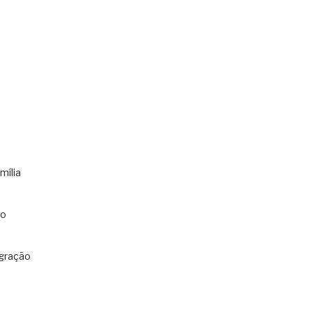
mília
co
gração