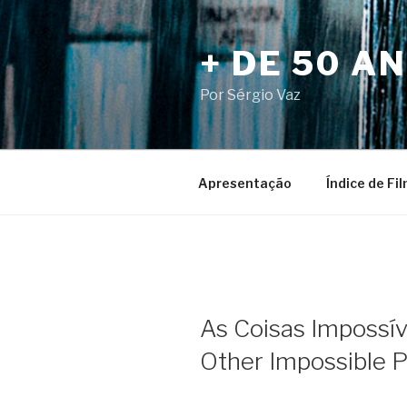
Pular
para
+ DE 50 A
o
conteúdo
Por Sérgio Vaz
Apresentação
Índice de Fi
As Coisas Impossív
Other Impossible P