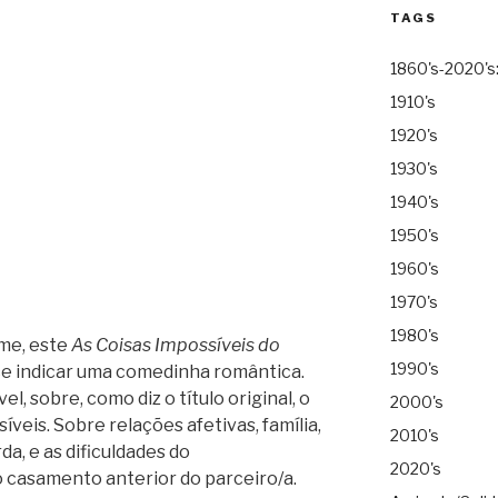
TAGS
1860's-2020's
1910's
1920's
1930's
1940's
1950's
1960's
1970's
1980's
lme, este
As Coisas Impossíveis do
1990's
rece indicar uma comedinha romântica.
el, sobre, como diz o título original, o
2000's
íveis.
Sobre relações afetivas, família,
2010's
a, e as dificuldades do
2020's
 casamento anterior do parceiro/a.