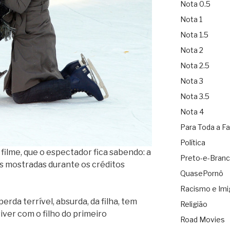
Nota 0.5
Nota 1
Nota 1.5
Nota 2
Nota 2.5
Nota 3
Nota 3.5
Nota 4
Para Toda a Fa
Política
filme, que o espectador fica sabendo: a
Preto-e-Bran
tos mostradas durante os créditos
QuasePornô
Racismo e Imi
erda terrível, absurda, da filha, tem
Religião
ver com o filho do primeiro
Road Movies