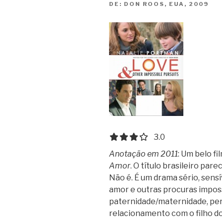
DE:
DON ROOS, EUA, 2009
3.0 out of 5.0 stars
3.0
Anotação em 2011
: Um belo fi
Amor
. O título brasileiro pa
Não é. É um drama sério, sensív
amor e outras procuras imposs
paternidade/maternidade, perd
relacionamento com o filho do