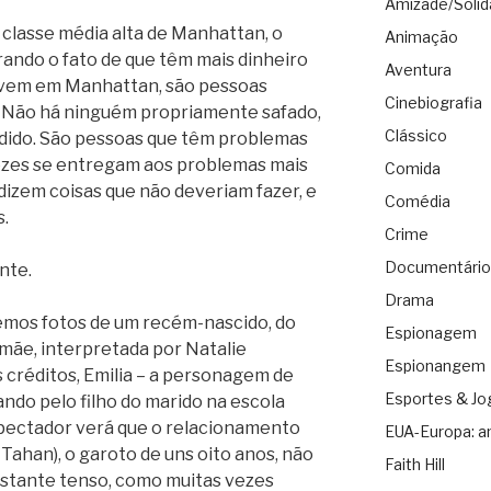
Amizade/Solid
classe média alta de Manhattan, o
Animação
rando o fato de que têm mais dinheiro
Aventura
 vivem em Manhattan, são pessoas
Cinebiografia
 Não há ninguém propriamente safado,
Clássico
andido. São pessoas que têm problemas
ezes se entregam aos problemas mais
Comida
dizem coisas que não deveriam fazer, e
Comédia
.
Crime
Documentário
nte.
Drama
 vemos fotos de um recém-nascido, do
Espionagem
mãe, interpretada por Natalie
Espionangem
créditos, Emilia – a personagem de
Esportes & Jo
ndo pelo filho do marido na escola
spectador verá que o relacionamento
EUA-Europa: a
 Tahan), o garoto de uns oito anos, não
Faith Hill
astante tenso, como muitas vezes