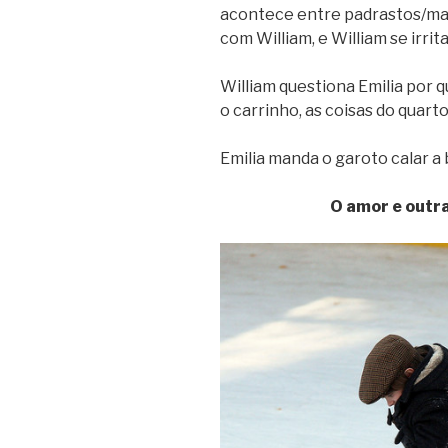
acontece entre padrastos/madr
com William, e William se irrit
William questiona Emilia por 
o carrinho, as coisas do quart
Emilia manda o garoto calar a 
O amor e outr