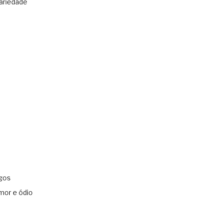
ariedade
gos
mor e ódio