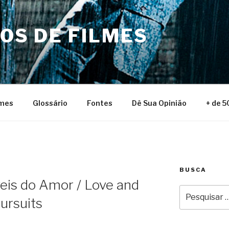
NOS DE FILMES
lmes
Glossário
Fontes
Dê Sua Opinião
+ de 5
BUSCA
eis do Amor / Love and
Pesquisar
ursuits
por: