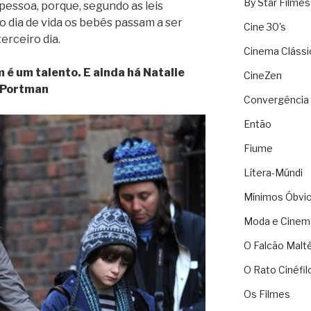
By Star Filmes
pessoa, porque, segundo as leis
vo dia de vida os bebês passam a ser
Cine 30's
erceiro dia.
Cinema Clássi
 é um talento. E ainda há Natalie
CineZen
Portman
Convergência 
Então
Fiume
Lítera-Múndi
Mínimos Óbvi
Moda e Cinem
O Falcão Malt
O Rato Cinéfil
Os Filmes