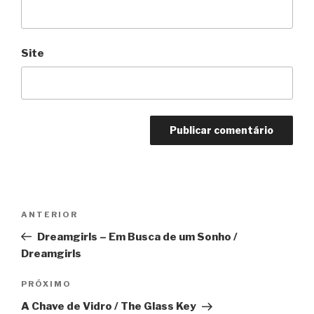
Site
Navegação
Anterior
ANTERIOR
de
Dreamgirls – Em Busca de um Sonho /
Post
Dreamgirls
Próximo
PRÓXIMO
A Chave de Vidro / The Glass Key