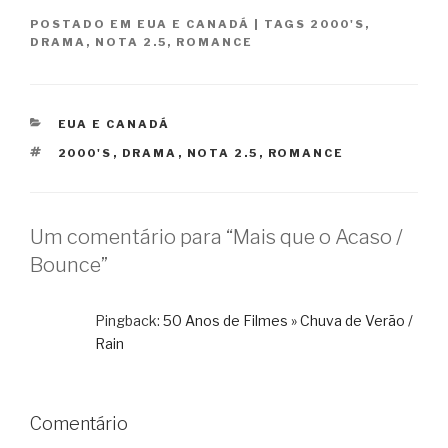
POSTADO EM
EUA E CANADÁ
|
TAGS
2000'S
,
DRAMA
,
NOTA 2.5
,
ROMANCE
CATEGORIAS
EUA E CANADÁ
TAGS
2000'S
,
DRAMA
,
NOTA 2.5
,
ROMANCE
Um comentário para “Mais que o Acaso /
Bounce”
Pingback:
50 Anos de Filmes » Chuva de Verão /
Rain
Comentário