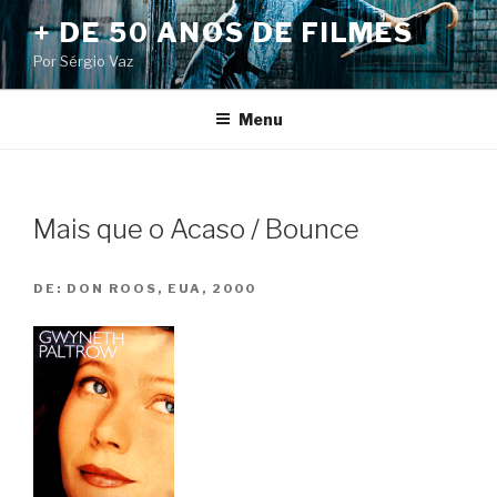
Pular
+ DE 50 ANOS DE FILMES
para
Por Sérgio Vaz
o
conteúdo
Menu
Mais que o Acaso / Bounce
DE:
DON ROOS, EUA, 2000