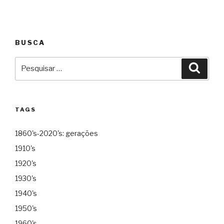
BUSCA
Pesquisar
Pesqu
por:
TAGS
1860's-2020's: gerações
1910's
1920's
1930's
1940's
1950's
1960's