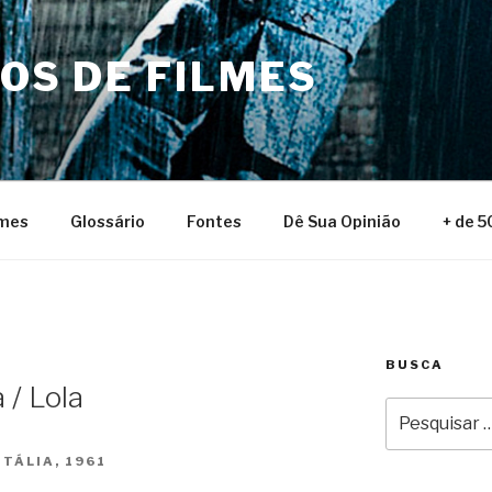
NOS DE FILMES
lmes
Glossário
Fontes
Dê Sua Opinião
+ de 5
BUSCA
 / Lola
Pesquisar
por:
TÁLIA, 1961