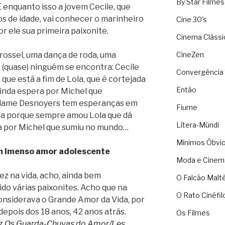
By Star Filmes
E enquanto isso a jovem Cecile, que
s de idade, vai conhecer o marinheiro
Cine 30's
or ele sua primeira paixonite.
Cinema Clássi
arrossel, uma dança de roda, uma
CineZen
(quase) ninguém se encontra: Cecile
Convergência 
que está a fim de Lola, que é cortejada
Então
inda espera por Michel que
dame Desnoyers tem esperanças em
Fiume
ela porque sempre amou Lola que dá
Lítera-Múndi
a por Michel que sumiu no mundo…
Mínimos Óbvi
 imenso amor adolescente
Moda e Cinem
ez na vida, acho, ainda bem
O Falcão Malt
ido várias paixonites. Acho que na
O Rato Cinéfil
onsiderava o Grande Amor da Vida, por
depois dos 18 anos, 42 anos atrás.
Os Filmes
ez
Os Guarda-Chuvas do Amor/Les