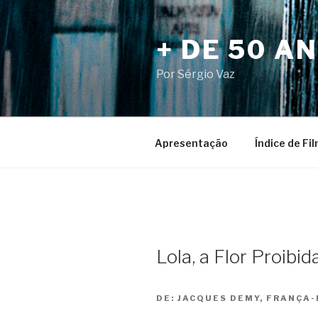
Pular
para
+ DE 50 A
o
conteúdo
Por Sérgio Vaz
Apresentação
Índice de Fi
Lola, a Flor Proibida
DE:
JACQUES DEMY, FRANÇA-I