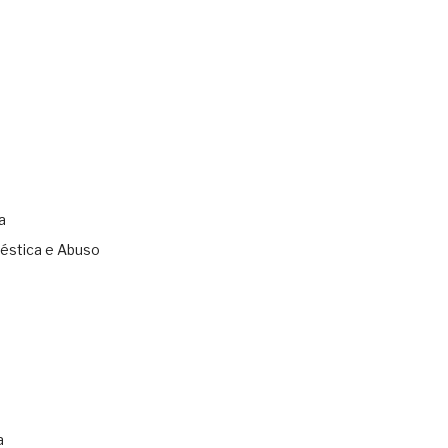
a
éstica e Abuso
s
a