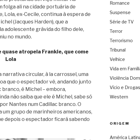
Romance
olga ali na cidade portuária de
Suspense
, Lola, ex-Cecile, continua à espera de
ichel (Jacques Harden), que a
Série de TV
a adolescente grávida do filho dele,
Terror
miu no mundo.
Terrorismo
Tribunal
e quase atropela Frankie, que come
Lola
Velhice
Vida em Famíli
narrativa circular, à la carrossel, uma
Violência Dom
soa que o espectador vê, andando junto
Vício e Droga
 branco, é Michel – embora,
nda não saiba que ele é Michel, sabe só
Western
 por Nantes num Cadillac branco. O
la um grupo de marinheiros americanos,
que depois o espectador ficará sabendo
ORIGEM
América Latin