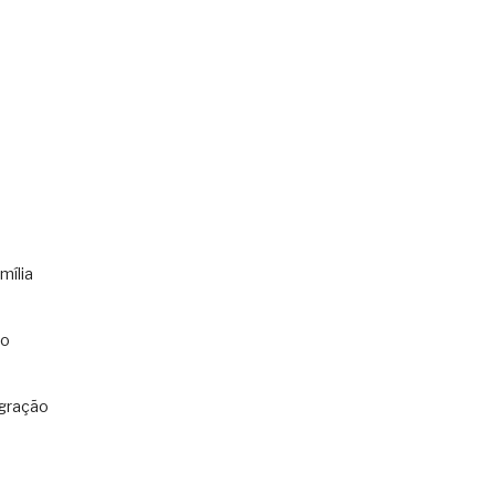
mília
co
gração