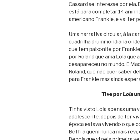
Cassard se interesse por ela. 
está para completar 14 aninho
americano Frankie, e vai ter p
Uma narrativa circular, à la c
quadrilha drummondiana onde 
que tem paixonite por Frankie 
por Roland que ama Lola que a
desapareceu no mundo. E Ma
Roland, que não quer saber d
para Frankie mas ainda esper
Tive por
Lola
um
Tinha visto Lola apenas uma v
adolescente, depois de ter viv
época estava vivendo o que c
Beth, a quem nunca mais revi, 
Depois que vi pela primeira v