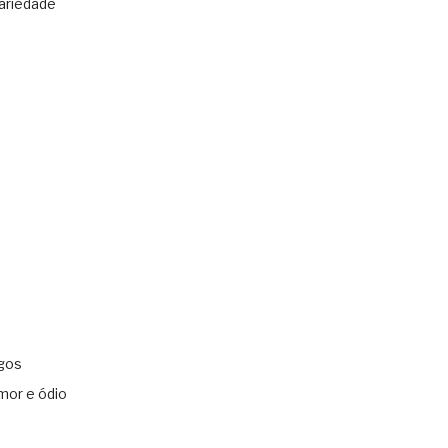
ariedade
gos
mor e ódio