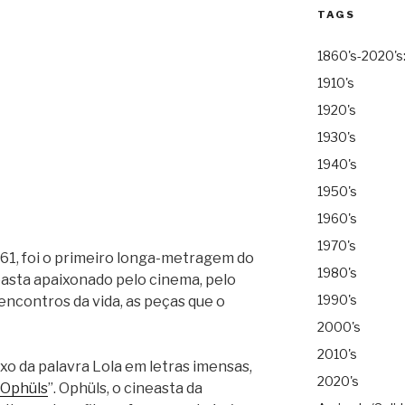
TAGS
1860's-2020's
1910's
1920's
1930's
1940's
1950's
1960's
1970's
961, foi o primeiro longa-metragem do
1980's
asta apaixonado pelo cinema, pelo
1990's
ncontros da vida, as peças que o
2000's
2010's
ixo da palavra Lola em letras imensas,
2020's
Ophüls
”. Ophüls, o cineasta da