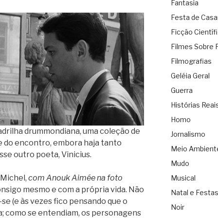
Fantasia
Festa de Cas
Ficção Científ
Filmes Sobre 
Filmografias
Geléia Geral
Guerra
Histórias Reai
Homo
adrilha drummondiana, uma coleção de
Jornalismo
te do encontro, embora haja tanto
Meio Ambient
se outro poeta, Vinicius.
Mudo
 Michel,
com Anouk Aimée na foto
Musical
onsigo mesmo e com a própria vida. Não
Natal e Festa
se (e às vezes fico pensando que o
Noir
a; como se entendiam, os personagens