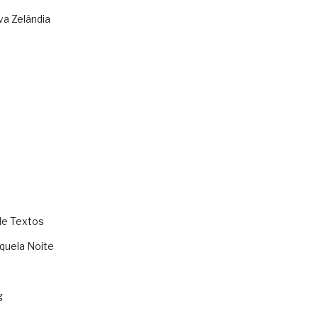
va Zelândia
de Textos
quela Noite
g