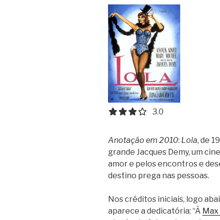
3.0 out of 5.0 stars
3.0
Anotação em 2010
:
Lola
, de 1
grande Jacques Demy, um cine
amor e pelos encontros e dese
destino prega nas pessoas.
Nos créditos iniciais, logo aba
aparece a dedicatória: “À
Max 