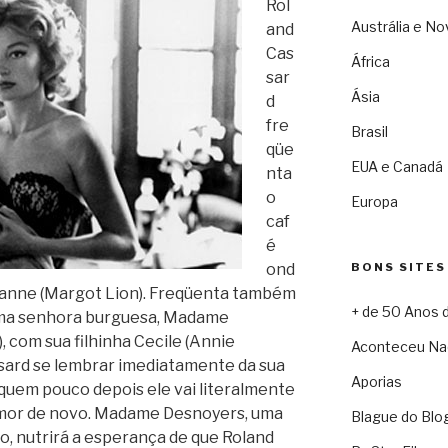
Rol
Austrália e No
and
Cas
África
sar
Ásia
d
fre
Brasil
qüe
EUA e Canadá
nta
o
Europa
caf
é
ond
BONS SITES
Jeanne (Margot Lion). Freqüenta também
+ de 50 Anos 
 uma senhora burguesa, Madame
 com sua filhinha Cecile (Annie
Aconteceu Na
ssard se lembrar imediatamente da sua
Aporias
 quem pouco depois ele vai literalmente
amor de novo. Madame Desnoyers, uma
Blague do Blo
no, nutrirá a esperança de que Roland