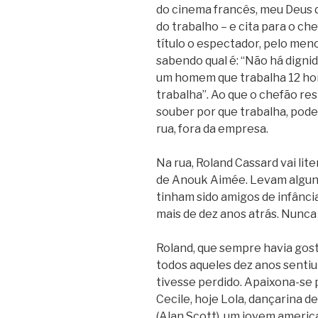
do cinema francês, meu Deus d
do trabalho – e cita para o ch
título o espectador, pelo men
sabendo qual é: “Não há dignid
um homem que trabalha 12 hor
trabalha”. Ao que o chefão r
souber por que trabalha, pode v
rua, fora da empresa.
Na rua, Roland Cassard vai li
de Anouk Aimée. Levam algun
tinham sido amigos de infânci
mais de dez anos atrás. Nunca
Roland, que sempre havia gos
todos aqueles dez anos sentiu
tivesse perdido. Apaixona-se 
Cecile, hoje Lola, dançarina 
(Alan Scott), um jovem americ