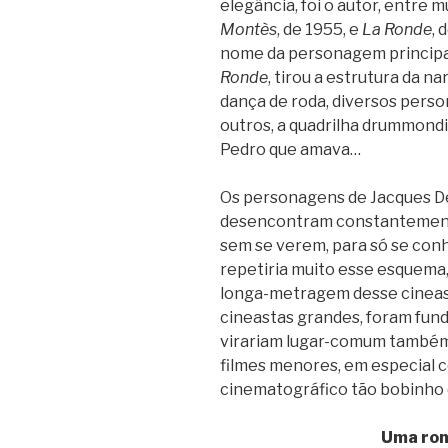
elegância, foi o autor, entre 
Montès
, de 1955, e
La Ronde
, 
nome da personagem principal
Ronde
, tirou a estrutura da na
dança de roda, diversos pers
outros, a quadrilha drummond
Pedro que amava…
Os personagens de Jacques D
desencontram constantement
sem se verem, para só se co
repetiria muito esse esquema,
longa-metragem desse cineast
cineastas grandes, foram fund
virariam lugar-comum também
filmes menores, em especial 
cinematográfico tão bobinho 
Uma ron