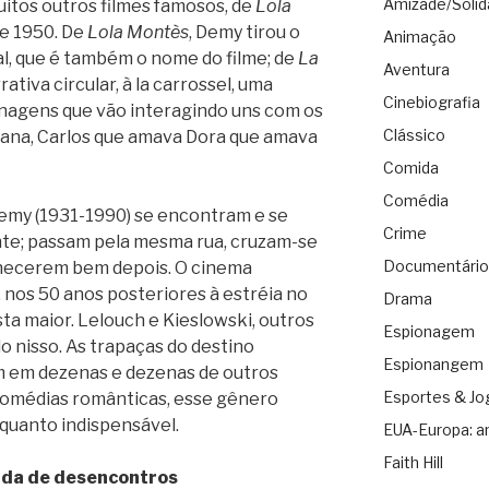
Amizade/Solid
muitos outros filmes famosos, de
Lola
de 1950. De
Lola Montès
, Demy tirou o
Animação
, que é também o nome do filme; de
La
Aventura
rrativa circular, à la carrossel, uma
Cinebiografia
onagens que vão interagindo uns com os
Clássico
iana, Carlos que amava Dora que amava
Comida
Comédia
emy (1931-1990) se encontram e se
Crime
e; passam pela mesma rua, cruzam-se
Documentário
nhecerem bem depois. O cinema
 nos 50 anos posteriores à estréia no
Drama
a maior. Lelouch e Kieslowski, outros
Espionagem
o nisso. As trapaças do destino
Espionangem
 em dezenas e dezenas de outros
Esportes & Jo
comédias românticas, esse gênero
quanto indispensável.
EUA-Europa: a
Faith Hill
da de desencontros