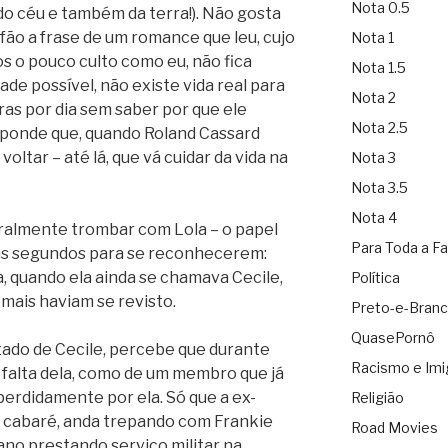
Nota 0.5
o céu e também da terra!). Não gosta
efão a frase de um romance que leu, cujo
Nota 1
os o pouco culto como eu, não fica
Nota 1.5
ade possível, não existe vida real para
Nota 2
as por dia sem saber por que ele
Nota 2.5
esponde que, quando Roland Cassard
oltar – até lá, que vá cuidar da vida na
Nota 3
Nota 3.5
Nota 4
teralmente trombar com Lola – o papel
Para Toda a Fa
s segundos para se reconhecerem:
a, quando ela ainda se chamava Cecile,
Política
 mais haviam se revisto.
Preto-e-Bran
QuasePornô
tado de Cecile, percebe que durante
Racismo e Imi
 falta dela, como de um membro que já
perdidamente por ela. Só que a ex-
Religião
de cabaré, anda trepando com Frankie
Road Movies
ano prestando serviço militar na