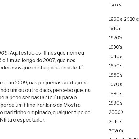
TAGS
1860's-2020's
1910's
1920's
1930's
009
: Aqui estão os
filmes que nem eu
1940's
 o fim
ao longo de 2007, que nos
1950's
oderosos que minha paciência de Jó.
1960's
ora, em 2009, nas pequenas anotações
1970's
ando um ou outro dado, percebo que, na
1980's
la pode ser bastante útil para o
1990's
perde um filme iraniano da Mostra
o narizinho empinado, qualquer tipo de
2000's
ivirta o espectador.
2010's
2020's