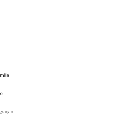
mília
co
gração