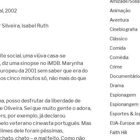
Amizade/Solid
al, 2002
Animação
Aventura
ilveira, Isabel Ruth
Cinebiografia
Clássico
Comida
ite social, uma viúva casa-se
Comédia
, diz uma sinopse no iMDB. Marynha
Crime
uropeu da 2001 sem saber que era do
Documentário
os cinco minutos só, não mais do que
Drama
Espionagem
a, posso desfrutar da liberdade de
Espionangem
 Oliveira. Sei que muito gente o adora,
Esportes & Jo
s, por exemplo, já declarou
elo veterano cineasta português. Mas
EUA-Europa: a
filmes dele foram péssimas,
Faith Hill
 chato, chato – e mal feito. Como não