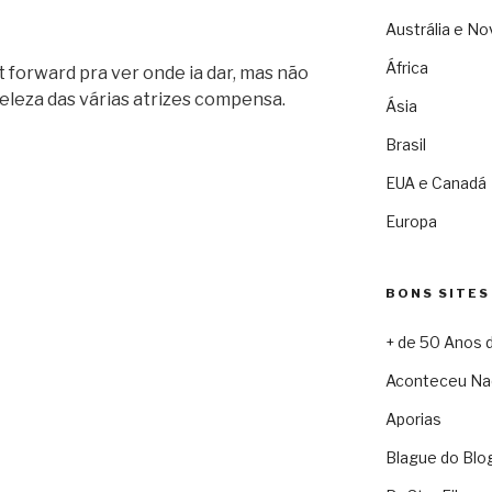
Austrália e No
África
t forward pra ver onde ia dar, mas não
beleza das várias atrizes compensa.
Ásia
Brasil
EUA e Canadá
Europa
BONS SITES
+ de 50 Anos 
Aconteceu Na
Aporias
Blague do Blo