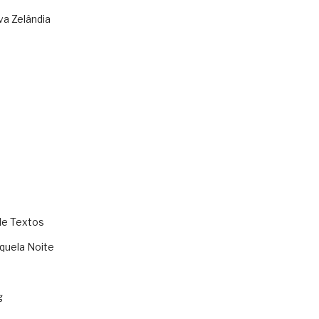
va Zelândia
de Textos
quela Noite
g