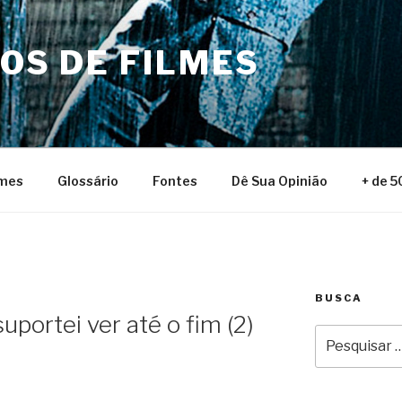
NOS DE FILMES
lmes
Glossário
Fontes
Dê Sua Opinião
+ de 5
BUSCA
uportei ver até o fim (2)
Pesquisar
por: