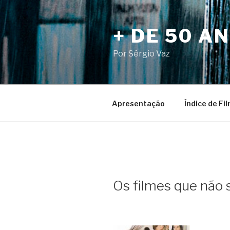
Pular
para
+ DE 50 A
o
conteúdo
Por Sérgio Vaz
Apresentação
Índice de Fi
Os filmes que não s