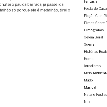
Fantasia
utei o pau da barraca, já passei da
Festa de Cas
alhão só porque ele é medalhão, tirei o
Ficção Científ
Filmes Sobre 
Filmografias
Geléia Geral
Guerra
Histórias Reai
Homo
Jornalismo
Meio Ambient
Mudo
Musical
Natal e Festa
Noir