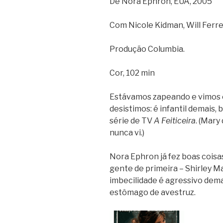
De Nora Ephron, EUA, 2005
Com Nicole Kidman, Will Ferre
Produção Columbia.
Cor, 102 min
Estávamos zapeando e vimos 
desistimos: é infantil demais,
série de TV
A Feiticeira
. (Mary
nunca vi.)
Nora Ephron já fez boas coisas
gente de primeira – Shirley Ma
imbecilidade é agressivo dema
estômago de avestruz.