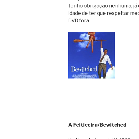
tenho obrigação nenhuma, já ch
idade de ter que respeitar med
DVD fora.
A Feiticeira/Bewitched