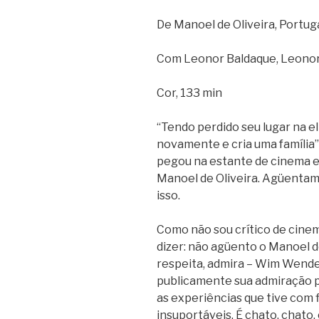
De Manoel de Oliveira, Portug
Com Leonor Baldaque, Leonor S
Cor, 133 min
“Tendo perdido seu lugar na el
novamente e cria uma família”
pegou na estante de cinema e
Manoel de Oliveira. Agüentam
isso.
Como não sou crítico de cinem
dizer: não agüento o Manoel de
respeita, admira – Wim Wender
publicamente sua admiração p
as experiências que tive com 
insuportáveis. É chato, chato,