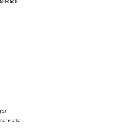
ariedade
gos
mor e ódio