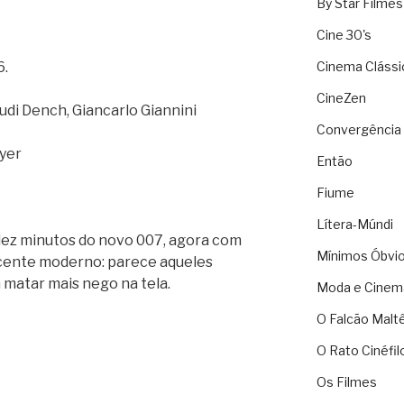
By Star Filmes
Cine 30's
6.
Cinema Clássi
CineZen
udi Dench, Giancarlo Giannini
Convergência 
yer
Então
Fiume
Lítera-Múndi
ez minutos do novo 007, agora com
Mínimos Óbvi
escente moderno: parece aqueles
matar mais nego na tela.
Moda e Cinem
O Falcão Malt
O Rato Cinéfil
Os Filmes