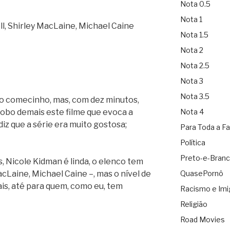
Nota 0.5
Nota 1
ll, Shirley MacLaine, Michael Caine
Nota 1.5
Nota 2
Nota 2.5
Nota 3
Nota 3.5
o comecinho, mas, com dez minutos,
 bobo demais este filme que evoca a
Nota 4
 diz que a série era muito gostosa;
Para Toda a Fa
Política
Preto-e-Bran
, Nicole Kidman é linda, o elenco tem
cLaine, Michael Caine –, mas o nível de
QuasePornô
is, até para quem, como eu, tem
Racismo e Imi
Religião
Road Movies