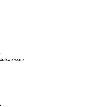
a
éstica e Abuso
s
a