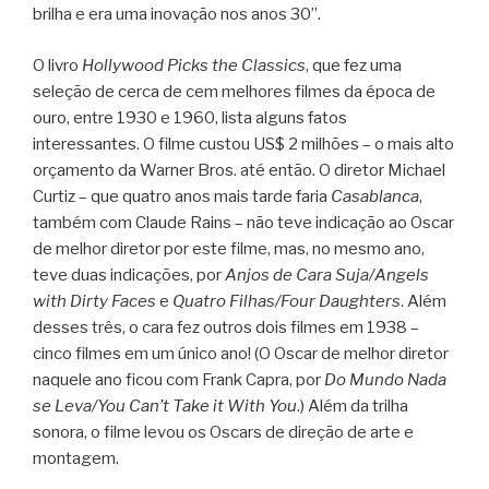
brilha e era uma inovação nos anos 30”.
O livro
Hollywood Picks the Classics
, que fez uma
seleção de cerca de cem melhores filmes da época de
ouro, entre 1930 e 1960, lista alguns fatos
interessantes. O filme custou US$ 2 milhões – o mais alto
orçamento da Warner Bros. até então. O diretor Michael
Curtiz – que quatro anos mais tarde faria
Casablanca
,
também com Claude Rains – não teve indicação ao Oscar
de melhor diretor por este filme, mas, no mesmo ano,
teve duas indicações, por
Anjos de Cara Suja/Angels
with Dirty Faces
e
Quatro Filhas/Four Daughters
. Além
desses três, o cara fez outros dois filmes em 1938 –
cinco filmes em um único ano! (O Oscar de melhor diretor
naquele ano ficou com Frank Capra, por
Do Mundo Nada
se Leva/You Can’t Take it With You
.) Além da trilha
sonora, o filme levou os Oscars de direção de arte e
montagem.