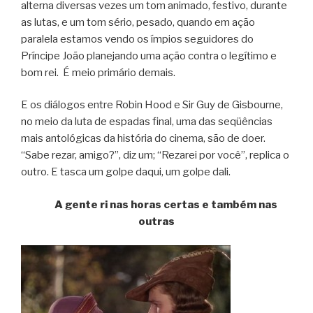
alterna diversas vezes um tom animado, festivo, durante
as lutas, e um tom sério, pesado, quando em ação
paralela estamos vendo os ímpios seguidores do
Príncipe João planejando uma ação contra o legítimo e
bom rei. É meio primário demais.
E os diálogos entre Robin Hood e Sir Guy de Gisbourne,
no meio da luta de espadas final, uma das seqüências
mais antológicas da história do cinema, são de doer.
“Sabe rezar, amigo?”, diz um; “Rezarei por você”, replica o
outro. E tasca um golpe daqui, um golpe dali.
A gente ri nas horas certas e também nas
outras