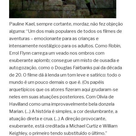
Pauline Kael, sempre cortante, mordaz, não fez objeção
alguma: “Um dos mais populares de todos os filmes de
aventuras – emocionante para as crianças e
intensamente nostálgico para os adultos. Como Robin,
Errol Flynn carrega um veado nos ombros com
exuberante aplomb; consegue um misto de ousadia e
autogozação, como o Douglas Fairbanks pai da década
de 20. O filme dá à lenda um tom leve e satírico: todo o
mundo é um pouco demais o que é. (Os papéis
arquetípicos que os atores fizeram aqui grudaram-se
neles em suas atuações posteriores. Com Olivia de
Havilland como uma improvavelmente bela donzela
Marian. (…) A história é simples, a cor deslumbrante, a
atuação direta e crua. (…) A direção provocante,
exuberante, está creditada a Michael Curtiz e William
Keighley, o primeiro tendo substituído o último.”