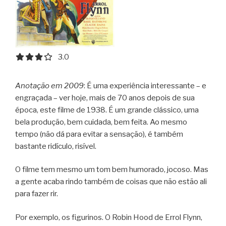
3.0 out of 5.0 stars
3.0
Anotação em 2009
: É uma experiência interessante – e
engraçada – ver hoje, mais de 70 anos depois de sua
época, este filme de 1938. É um grande clássico, uma
bela produção, bem cuidada, bem feita. Ao mesmo
tempo (não dá para evitar a sensação), é também
bastante ridículo, risível.
O filme tem mesmo um tom bem humorado, jocoso. Mas
a gente acaba rindo também de coisas que não estão ali
para fazer rir.
Por exemplo, os figurinos. O Robin Hood de Errol Flynn,