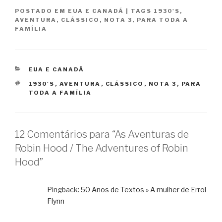
POSTADO EM
EUA E CANADÁ
|
TAGS
1930'S
,
AVENTURA
,
CLÁSSICO
,
NOTA 3
,
PARA TODA A
FAMÍLIA
CATEGORIAS
EUA E CANADÁ
TAGS
1930'S
,
AVENTURA
,
CLÁSSICO
,
NOTA 3
,
PARA
TODA A FAMÍLIA
12 Comentários para “As Aventuras de
Robin Hood / The Adventures of Robin
Hood”
Pingback:
50 Anos de Textos » A mulher de Errol
Flynn