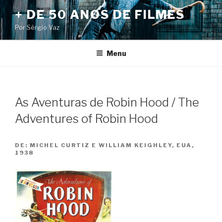
Pular
+ DE 50 ANOS DE FILMES
para
Por Sérgio Vaz
o
conteúdo
Menu
As Aventuras de Robin Hood / The
Adventures of Robin Hood
DE:
MICHEL CURTIZ E WILLIAM KEIGHLEY, EUA,
1938