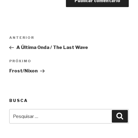
Navegação
Anterior
ANTERIOR
de
A Última Onda / The Last Wave
Post
Próximo
PRÓXIMO
Frost/Nixon
BUSCA
Pesquisar
Pesqu
por: