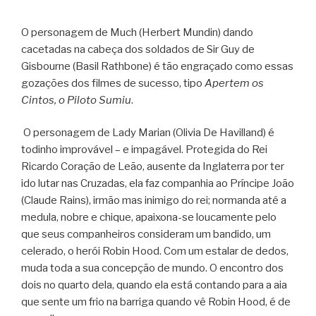
O personagem de Much (Herbert Mundin) dando
cacetadas na cabeça dos soldados de Sir Guy de
Gisbourne (Basil Rathbone) é tão engraçado como essas
gozações dos filmes de sucesso, tipo
Apertem os
Cintos, o Piloto Sumiu
.
O personagem de Lady Marian (Olivia De Havilland) é
todinho improvável – e impagável. Protegida do Rei
Ricardo Coração de Leão, ausente da Inglaterra por ter
ido lutar nas Cruzadas, ela faz companhia ao Príncipe João
(Claude Rains), irmão mas inimigo do rei; normanda até a
medula, nobre e chique, apaixona-se loucamente pelo
que seus companheiros consideram um bandido, um
celerado, o herói Robin Hood. Com um estalar de dedos,
muda toda a sua concepção de mundo. O encontro dos
dois no quarto dela, quando ela está contando para a aia
que sente um frio na barriga quando vê Robin Hood, é de