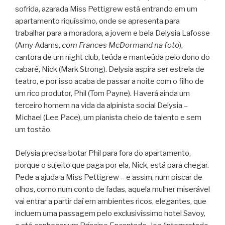
sofrida, azarada Miss Pettigrew está entrando em um
apartamento riquíssimo, onde se apresenta para
trabalhar para a moradora, a jovem e bela Delysia Lafosse
(Amy Adams,
com Frances McDormand na foto
),
cantora de um night club, teúda e manteúda pelo dono do
cabaré, Nick (Mark Strong). Delysia aspira ser estrela de
teatro, e por isso acaba de passar a noite com o filho de
um rico produtor, Phil (Tom Payne). Haverá ainda um
terceiro homem na vida da alpinista social Delysia –
Michael (Lee Pace), um pianista cheio de talento e sem
um tostão.
Delysia precisa botar Phil para fora do apartamento,
porque o sujeito que paga por ela, Nick, está para chegar.
Pede a ajuda a Miss Pettigrew – e assim, num piscar de
olhos, como num conto de fadas, aquela mulher miserável
vai entrar a partir daí em ambientes ricos, elegantes, que
incluem uma passagem pelo exclusivíssimo hotel Savoy,