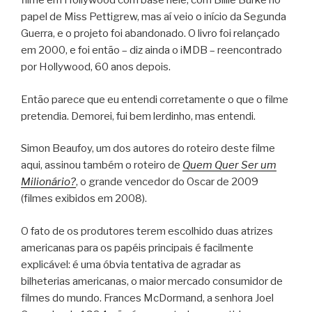
filme em Hollywood com base nele, com Billie Burke no
papel de Miss Pettigrew, mas aí veio o início da Segunda
Guerra, e o projeto foi abandonado. O livro foi relançado
em 2000, e foi então – diz ainda o iMDB – reencontrado
por Hollywood, 60 anos depois.
Então parece que eu entendi corretamente o que o filme
pretendia. Demorei, fui bem lerdinho, mas entendi.
Simon Beaufoy, um dos autores do roteiro deste filme
aqui, assinou também o roteiro de
Quem Quer Ser um
Milionário?
, o grande vencedor do Oscar de 2009
(filmes exibidos em 2008).
O fato de os produtores terem escolhido duas atrizes
americanas para os papéis principais é facilmente
explicável: é uma óbvia tentativa de agradar as
bilheterias americanas, o maior mercado consumidor de
filmes do mundo. Frances McDormand, a senhora Joel