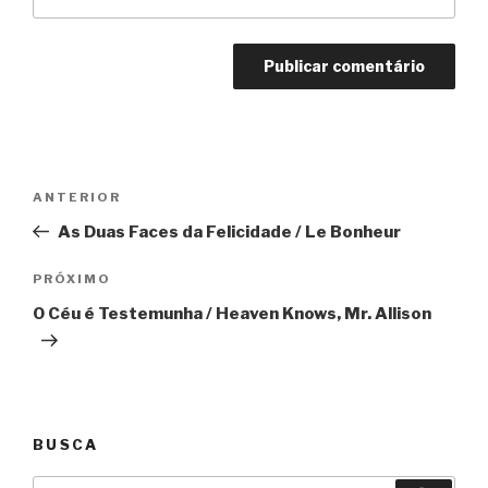
Navegação
Anterior
ANTERIOR
de
As Duas Faces da Felicidade / Le Bonheur
Post
Próximo
PRÓXIMO
O Céu é Testemunha / Heaven Knows, Mr. Allison
BUSCA
Pesquisar