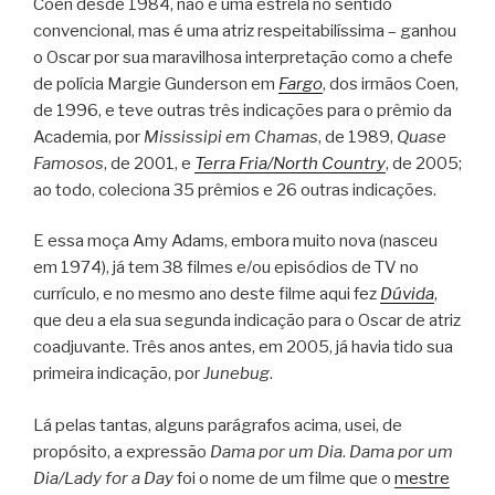
Coen desde 1984, não é uma estrela no sentido
convencional, mas é uma atriz respeitabilíssima – ganhou
o Oscar por sua maravilhosa interpretação como a chefe
de polícia Margie Gunderson em
Fargo
, dos irmãos Coen,
de 1996, e teve outras três indicações para o prêmio da
Academia, por
Mississipi em Chamas
, de 1989,
Quase
Famosos
, de 2001, e
Terra Fria/North Country
, de 2005;
ao todo, coleciona 35 prêmios e 26 outras indicações.
E essa moça Amy Adams, embora muito nova (nasceu
em 1974), já tem 38 filmes e/ou episódios de TV no
currículo, e no mesmo ano deste filme aqui fez
Dúvida
,
que deu a ela sua segunda indicação para o Oscar de atriz
coadjuvante. Três anos antes, em 2005, já havia tido sua
primeira indicação, por
Junebug
.
Lá pelas tantas, alguns parágrafos acima, usei, de
propósito, a expressão
Dama por um Dia
.
Dama por um
Dia/Lady for a Day
foi o nome de um filme que o
mestre