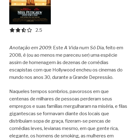
2.5 out of 5.0 stars
2.5
Anotação em 2009
: Este
A Vida num Só Dia
, feito em
2008, é (ou ao menos me pareceu ser) uma espécie
assim de homenagem às dezenas de comédias
escapistas com que Hollywood encheu os cinemas do
mundo nos anos 30, durante a Grande Depressão.
Naqueles tempos sombrios, pavorosos em que
centenas de milhares de pessoas perderam seus
empregos e suas famílias mergulharam na miséria, e filas
gigantescas se formavam diante dos locais que
distribuíam sopa de graça, fizeram-se pencas de
comédias leves, levianas mesmo, em que gente rica,
elegante, os homens de smoking, as mulheres em