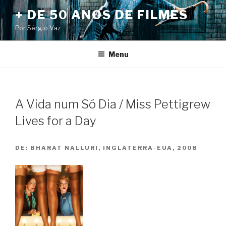
Pular
+ DE 50 ANOS DE FILMES
para
Por Sérgio Vaz
o
conteúdo
Menu
A Vida num Só Dia / Miss Pettigrew
Lives for a Day
DE:
BHARAT NALLURI, INGLATERRA-EUA, 2008