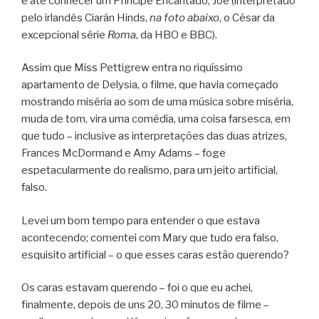
e até conhecer um Príncipe Encantado, Joe (interpretado
pelo irlandês Ciarán Hinds,
na foto abaixo
, o César da
excepcional série
Roma
, da HBO e BBC).
Assim que Miss Pettigrew entra no riquíssimo
apartamento de Delysia, o filme, que havia começado
mostrando miséria ao som de uma música sobre miséria,
muda de tom, vira uma comédia, uma coisa farsesca, em
que tudo – inclusive as interpretações das duas atrizes,
Frances McDormand e Amy Adams – foge
espetacularmente do realismo, para um jeito artificial,
falso.
Levei um bom tempo para entender o que estava
acontecendo; comentei com Mary que tudo era falso,
esquisito artificial – o que esses caras estão querendo?
Os caras estavam querendo – foi o que eu achei,
finalmente, depois de uns 20, 30 minutos de filme –