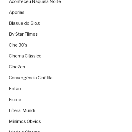
Aconteceu Naquela Noite
Aporias
Blague do Blog
By Star Filmes
Cine 30's
Cinema Clássico
CineZen
Convergência Cinéfila
Então
Fiume
Lítera-Múndi
Mínimos Óbvios