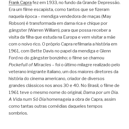
Frank Capra
fez em 1933, no fundo da Grande Depressão.
Era um filme escapista, como tantos que se fizeram
naquela época – mendiga vendedora de maças (May
Robson) é transformada em dama rica e chique por
gângster (Warren William), para que possa receber a
visita da filha que estuda na Europa e vem visitar a mãe
com o noivo rico. O próprio Capra refilmaria a história em
1961, com Bette Davis no papel da mendiga e Glenn
Ford no do gângster bonzinho; o filme se chamou
Pockefull of Miracles
– foi o último milagre realizado pelo
veterano imigrante italiano, um dos maiores diretores da
história do cinema americano, criador de diversos
grandes clássicos nos anos 30 e 40. No Brasil, o filme de
1961 teve o mesmo nome do original,
Dama por um Dia
.
A Vida num Só Dia
homenageia a obra de Capra, assim
como tantas outras comédias daqueles tempos
sombrios.