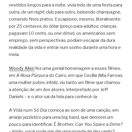
vestidos longos para a noite, vivia indo de uma festa para
outra, de um night club para outro, bebendo champagne,
comendo finos pratos. Escapismo, mesmo, literalmente:
por 25 centavos do dólar (preço para adultos; crianças
pagavam 10 cents, ou
one dime
), os americanos sem
emprego, sem perspectivas, podiam escapar da dura
realidade da vida e entrar num sonho durante uma hora e
meia.
Woody Allen
fez uma genial homenagem a esses filmes,
em
A Rosa Púrpura do Cairo
, em que Cecília (Mia Farrow),
uma mulher pobre, infeliz, viu tanto um filme que chamou
a atenção de um dos atores, interpretado por Jeff
Daniels – e o ator sai da tela para conhecê-la.
A Vida num Só Dia
começa ao som de uma canção, em
arranjo jazzístico para uma big band, que demorei um
pouco para identificar. É
Brother, Can You Spare a Dime?
– irmão, você pode me dar uma moeda de dez cents?,