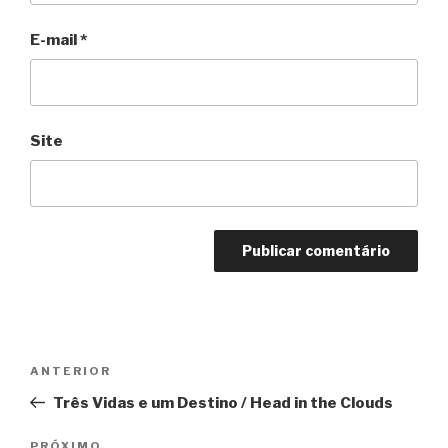
E-mail
*
Site
Navegação
Anterior
ANTERIOR
de
Três Vidas e um Destino / Head in the Clouds
Post
PRÓXIMO