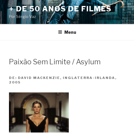
Pular
+ DE 50 ANOS DE FILMES
para
Por Sérgio Vaz
o
conteúdo
Menu
Paixão Sem Limite / Asylum
DE:
DAVID MACKENZIE, INGLATERRA-IRLANDA,
2005