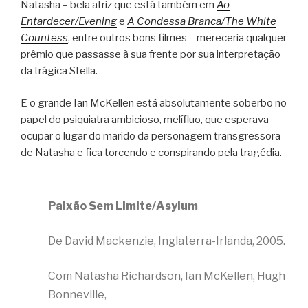
Natasha – bela atriz que está também em
Ao
Entardecer/Evening
e
A Condessa Branca/The White
Countess
, entre outros bons filmes – mereceria qualquer
prêmio que passasse à sua frente por sua interpretação
da trágica Stella.
E o grande Ian McKellen está absolutamente soberbo no
papel do psiquiatra ambicioso, melífluo, que esperava
ocupar o lugar do marido da personagem transgressora
de Natasha e fica torcendo e conspirando pela tragédia.
Paixão Sem Limite/Asylum
De David Mackenzie, Inglaterra-Irlanda, 2005.
Com Natasha Richardson, Ian McKellen, Hugh
Bonneville,