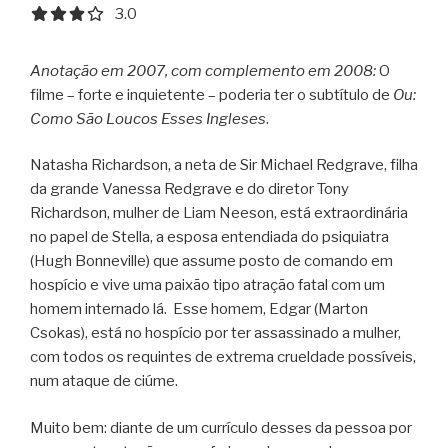
3.0 out of 5.0 stars
3.0
Anotação em 2007, com complemento em 2008:
O
filme – forte e inquietente – poderia ter o subtítulo de
Ou:
Como São Loucos Esses Ingleses
.
Natasha Richardson, a neta de Sir Michael Redgrave, filha
da grande Vanessa Redgrave e do diretor Tony
Richardson, mulher de Liam Neeson, está extraordinária
no papel de Stella, a esposa entendiada do psiquiatra
(Hugh Bonneville) que assume posto de comando em
hospício e vive uma paixão tipo atração fatal com um
homem internado lá. Esse homem, Edgar (Marton
Csokas), está no hospício por ter assassinado a mulher,
com todos os requintes de extrema crueldade possíveis,
num ataque de ciúme.
Muito bem: diante de um currículo desses da pessoa por