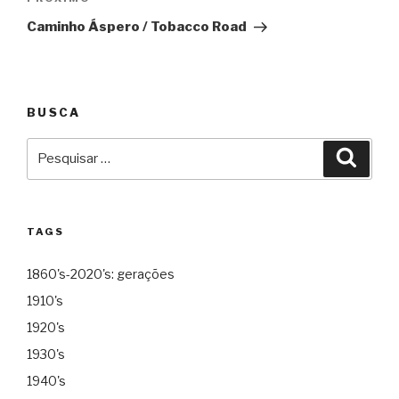
Próximo
Caminho Áspero / Tobacco Road
BUSCA
Pesquisar
Pesqu
por:
TAGS
1860's-2020's: gerações
1910's
1920's
1930's
1940's