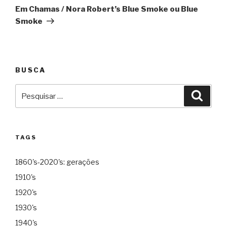
Em Chamas / Nora Robert’s Blue Smoke ou Blue
Smoke
BUSCA
Pesquisar
Pesqu
por:
TAGS
1860's-2020's: gerações
1910's
1920's
1930's
1940's