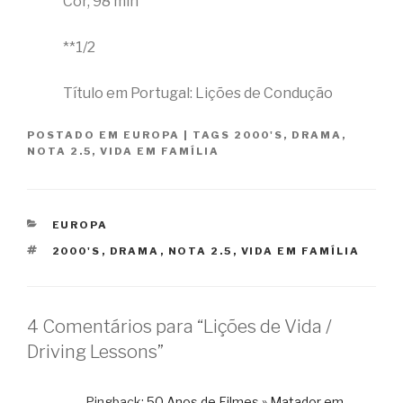
Cor, 98 min
**1/2
Título em Portugal: Lições de Condução
POSTADO EM
EUROPA
|
TAGS
2000'S
,
DRAMA
,
NOTA 2.5
,
VIDA EM FAMÍLIA
CATEGORIAS
EUROPA
TAGS
2000'S
,
DRAMA
,
NOTA 2.5
,
VIDA EM FAMÍLIA
4 Comentários para “Lições de Vida /
Driving Lessons”
Pingback:
50 Anos de Filmes » Matador em