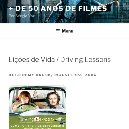
Pular
+ DE 50 ANOS DE FILMES
para
Por Sérgio Vaz
o
conteúdo
Menu
Lições de Vida / Driving Lessons
DE:
JEREMY BROCK, INGLATERRA, 2006