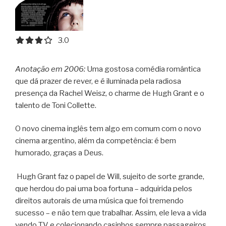
3.0 out of 5.0 stars
3.0
Anotação em 2006:
Uma gostosa comédia romântica
que dá prazer de rever, e é iluminada pela radiosa
presença da Rachel Weisz, o charme de Hugh Grant e o
talento de Toni Collette.
O novo cinema inglês tem algo em comum com o novo
cinema argentino, além da competência: é bem
humorado, graças a Deus.
Hugh Grant faz o papel de Will, sujeito de sorte grande,
que herdou do pai uma boa fortuna – adquirida pelos
direitos autorais de uma música que foi tremendo
sucesso – e não tem que trabalhar. Assim, ele leva a vida
vendo TV e colecionando casinhos sempre passageiros