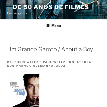
Pular
+ DE 50 ANOS DE FILMES
para
Por Sérgio Vaz
o
conteúdo
Menu
Um Grande Garoto / About a Boy
DE:
CHRIS WEITZ E PAUL WEITZ, INGLATERRA-
EUA-FRANÇA-ALEMANHA, 2002