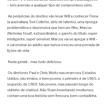
– tem aversão a qualquer tipo de compromisso sério.
As peripécias do destino vão levar Will a conhecer Fiona
(a australiana Toni Collette, atriz de talento), uma riponga
problemática e depressiva que tem um filho, Marcus
(Nicholas Hoult, extraordinário), o garoto do título, super
inteligente, super sensível. Marcus vai se apegar a Will –
e vai ensinar ao adulto que nunca cresceu uma porrada de
lições de vida.
Nada genial – mas tudo delicioso.
Os diretores Paul e Chris Weitz nasceram nos Estados
Unidos, são irmãos, e bem jovens; o primeiro é de 1965, o
segundo, de 1969. São jovens, mas passam longe do
vidrinho de criativol. Não ficam inventando modismos;
contam uma boa história sem frescura, bem contadinha.