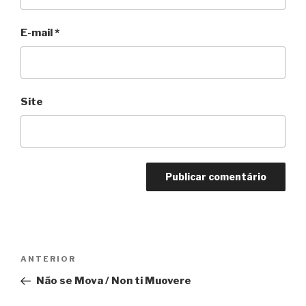
E-mail
*
Site
Navegação
Anterior
ANTERIOR
de
Não se Mova / Non ti Muovere
Post