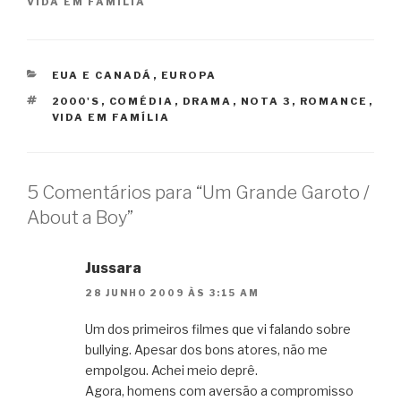
VIDA EM FAMÍLIA
CATEGORIAS
EUA E CANADÁ
,
EUROPA
TAGS
2000'S
,
COMÉDIA
,
DRAMA
,
NOTA 3
,
ROMANCE
,
VIDA EM FAMÍLIA
5 Comentários para “Um Grande Garoto /
About a Boy”
Jussara
28 JUNHO 2009 ÀS 3:15 AM
Um dos primeiros filmes que vi falando sobre
bullying. Apesar dos bons atores, não me
empolgou. Achei meio deprê.
Agora, homens com aversão a compromisso