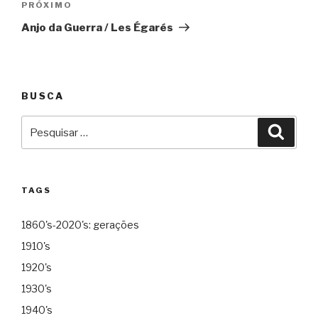
Próximo
PRÓXIMO
Anjo da Guerra / Les Égarés
BUSCA
Pesquisar
Pesqu
por:
TAGS
1860's-2020's: gerações
1910's
1920's
1930's
1940's