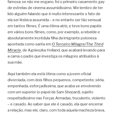
famosa; se não me engano, foi o primeiro casamento gay
de estrelas de cinema assumidíssimo. Me lembro de ter
lido alguém falando que é muito interessante o fato de
ela ser lésbica assumida – e no entanto ser tão sensual
em tantos filmes. É uma ótima atriz, e teve bons papéis
em vários bons filmes, como, por exemplo, a rebelde e
absolutamente incrédula filha da imigrante polonesa
apontada como santa em
O Terceiro Milagre/The Third
Miracle
, de Agnieszka Holland, que acabará levando para
a cama o padre que investiga os milagres atribuídos à
sua mãe.
Aqui também ela está ótima como a jovem oficial
divorciada, com dois filhos pequenos, competente, séria,
empenhada, esforçadíssima, que acaba se envolvendo
com um superior (o papel de Sam Shepard), sujeito
respeitadíssimo nas Forças Armadas, truculento, violento
– e casado. Ao saber que ele é casado, ela quer encerrar
a relação, mas ele, claro, com toda aquela macheza brava,