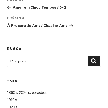
Anterior
de
Amor em Cinco Tempos / 5×2
Post
Próximo
PRÓXIMO
À Procura de Amy / Chasing Amy
BUSCA
Pesquisar
Pesqu
por:
TAGS
1860's-2020's: gerações
1910's
1920's