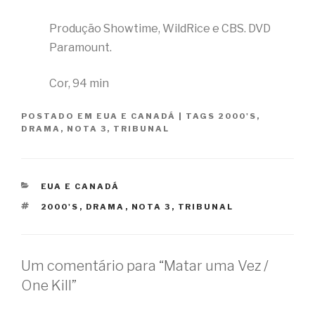
Produção Showtime, WildRice e CBS. DVD
Paramount.
Cor, 94 min
POSTADO EM
EUA E CANADÁ
|
TAGS
2000'S
,
DRAMA
,
NOTA 3
,
TRIBUNAL
CATEGORIAS
EUA E CANADÁ
TAGS
2000'S
,
DRAMA
,
NOTA 3
,
TRIBUNAL
Um comentário para “Matar uma Vez /
One Kill”