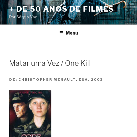
Pular
+ DE 50 ANOS DE FILMES
para
Por Sérgio Vaz
o
conteúdo
Menu
Matar uma Vez / One Kill
DE:
CHRISTOPHER MENAULT, EUA, 2003