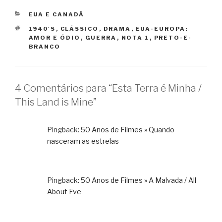
CATEGORIAS
EUA E CANADÁ
TAGS
1940'S
,
CLÁSSICO
,
DRAMA
,
EUA-EUROPA:
AMOR E ÓDIO
,
GUERRA
,
NOTA 1
,
PRETO-E-
BRANCO
4 Comentários para “Esta Terra é Minha /
This Land is Mine”
Pingback:
50 Anos de Filmes » Quando
nasceram as estrelas
Pingback:
50 Anos de Filmes » A Malvada / All
About Eve