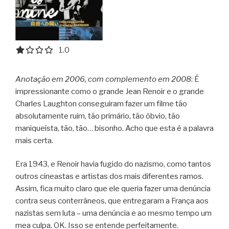
1.0 out of 5.0 stars
1.0
Anotação em 2006, com complemento em 2008
: É
impressionante como o grande Jean Renoir e o grande
Charles Laughton conseguiram fazer um filme tão
absolutamente ruim, tão primário, tão óbvio, tão
maniqueísta, tão, tão… bisonho. Acho que esta é a palavra
mais certa.
Era 1943, e Renoir havia fugido do nazismo, como tantos
outros cineastas e artistas dos mais diferentes ramos.
Assim, fica muito claro que ele queria fazer uma denúncia
contra seus conterrâneos, que entregaram a França aos
nazistas sem luta – uma denúncia e ao mesmo tempo um
mea culpa. OK. Isso se entende perfeitamente.