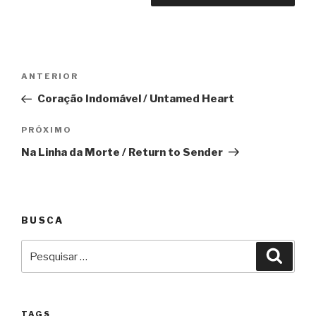
Navegação
Anterior
ANTERIOR
de
Coração Indomável / Untamed Heart
Post
Próximo
PRÓXIMO
Na Linha da Morte / Return to Sender
BUSCA
Pesquisar
Pesqu
por:
TAGS