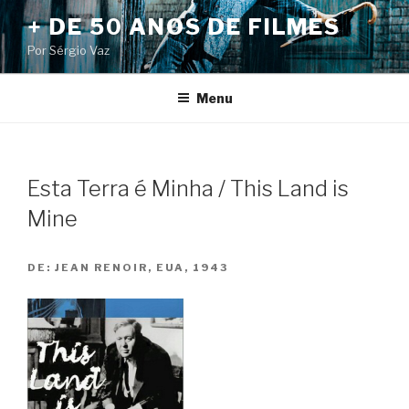
Pular
+ DE 50 ANOS DE FILMES
para
Por Sérgio Vaz
o
conteúdo
Menu
Esta Terra é Minha / This Land is
Mine
DE:
JEAN RENOIR, EUA, 1943