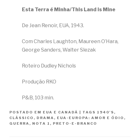
Esta Terra é Minha/This Land is Mine
De Jean Renoir, EUA, 1943.
Com Charles Laughton, Maureen O’Hara,
George Sanders, Walter Slezak
Roteiro Dudley Nichols
Produção RKO
P&B, 103 min.
POSTADO EM
EUA E CANADÁ
|
TAGS
1940'S
,
CLÁSSICO
,
DRAMA
,
EUA-EUROPA: AMOR E ÓDIO
,
GUERRA
,
NOTA 1
,
PRETO-E-BRANCO