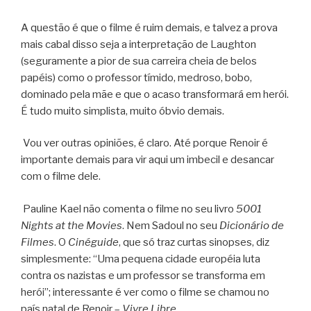
A questão é que o filme é ruim demais, e talvez a prova
mais cabal disso seja a interpretação de Laughton
(seguramente a pior de sua carreira cheia de belos
papéis) como o professor tímido, medroso, bobo,
dominado pela mãe e que o acaso transformará em herói.
É tudo muito simplista, muito óbvio demais.
Vou ver outras opiniões, é claro. Até porque Renoir é
importante demais para vir aqui um imbecil e desancar
com o filme dele.
Pauline Kael não comenta o filme no seu livro
5001
Nights at the Movies
. Nem Sadoul no seu
Dicionário de
Filmes
. O
Cinéguide
, que só traz curtas sinopses, diz
simplesmente: “Uma pequena cidade européia luta
contra os nazistas e um professor se transforma em
herói”; interessante é ver como o filme se chamou no
país natal de Renoir –
Vivre Libre
.