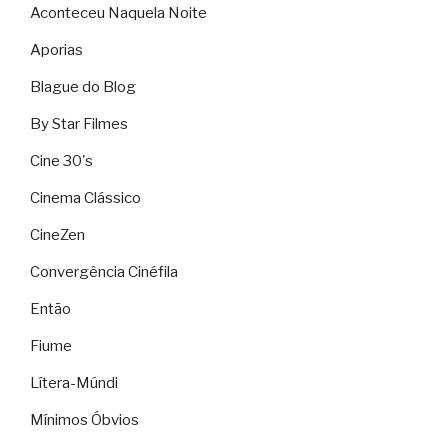
Aconteceu Naquela Noite
Aporias
Blague do Blog
By Star Filmes
Cine 30's
Cinema Clássico
CineZen
Convergência Cinéfila
Então
Fiume
Lítera-Múndi
Mínimos Óbvios