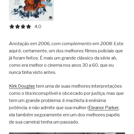
4.0 out of 5.0 stars
4.0
Anotação em 2006, com complemento em 2008
: Este
aqui é, certamente, um dos melhores filmes policiais que
já foram feitos. É mais um grande clássico da série ah,
como era melhor o cinema nos anos 30 a 60, que eu
nunca tinha visto antes.
Kirk Douglas
tem uma de suas melhores interpretações
como o tira incorruptível e obcecado por justiça, mas que
tem um grande problema: é machista à enésima
potência, e não admite que sua mulher (
Eleanor Parker
,
ela também seguramente em um dos melhores papéis
de sua carreira) tenha um passado.