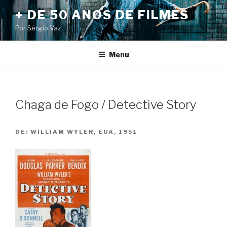
Pular
+ DE 50 ANOS DE FILMES
para
Por Sérgio Vaz
o
conteúdo
Menu
Chaga de Fogo / Detective Story
DE:
WILLIAM WYLER, EUA, 1951