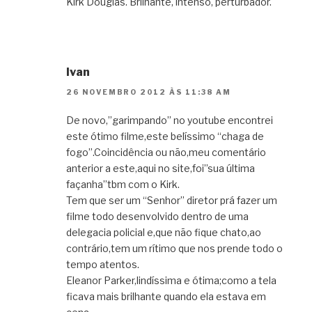
Kirk Douglas. Brilhante, intenso, perturbador.
Ivan
26 NOVEMBRO 2012 ÀS 11:38 AM
De novo,”garimpando” no youtube encontrei
este ótimo filme,este belíssimo “chaga de
fogo”.Coincidência ou não,meu comentário
anterior a este,aqui no site,foi”sua última
façanha”tbm com o Kirk.
Tem que ser um “Senhor” diretor prá fazer um
filme todo desenvolvido dentro de uma
delegacia policial e,que não fique chato,ao
contrário,tem um rítimo que nos prende todo o
tempo atentos.
Eleanor Parker,lindíssima e ótima;como a tela
ficava mais brilhante quando ela estava em