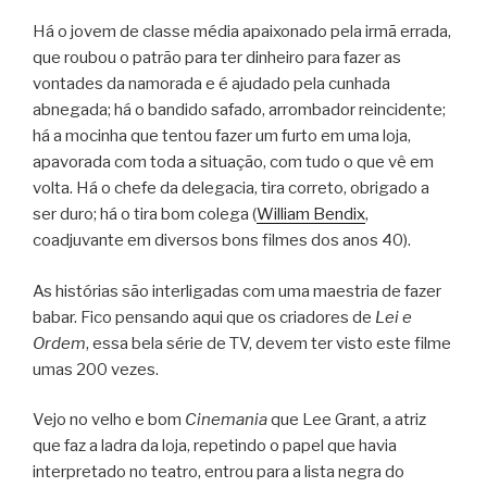
Há o jovem de classe média apaixonado pela irmã errada,
que roubou o patrão para ter dinheiro para fazer as
vontades da namorada e é ajudado pela cunhada
abnegada; há o bandido safado, arrombador reincidente;
há a mocinha que tentou fazer um furto em uma loja,
apavorada com toda a situação, com tudo o que vê em
volta. Há o chefe da delegacia, tira correto, obrigado a
ser duro; há o tira bom colega (
William Bendix
,
coadjuvante em diversos bons filmes dos anos 40).
As histórias são interligadas com uma maestria de fazer
babar. Fico pensando aqui que os criadores de
Lei e
Ordem
, essa bela série de TV, devem ter visto este filme
umas 200 vezes.
Vejo no velho e bom
Cinemania
que Lee Grant, a atriz
que faz a ladra da loja, repetindo o papel que havia
interpretado no teatro, entrou para a lista negra do