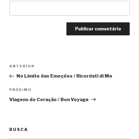
Navegação
Anterior
ANTERIOR
de
No Limite das Emoções / Ricordati di Me
Post
Próximo
PRÓXIMO
Viagens do Coração / Bon Voyage
BUSCA