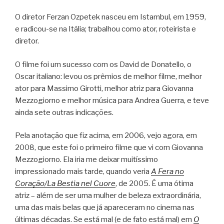
O diretor Ferzan Ozpetek nasceu em Istambul, em 1959,
e radicou-se na Itália; trabalhou como ator, roteirista e
diretor.
O filme foi um sucesso com os David de Donatello, o
Oscar italiano: levou os prêmios de melhor filme, melhor
ator para Massimo Girotti, melhor atriz para Giovanna
Mezzogiorno e melhor música para Andrea Guerra, e teve
ainda sete outras indicações.
Pela anotação que fiz acima, em 2006, vejo agora, em
2008, que este foi o primeiro filme que vi com Giovanna
Mezzogiorno. Ela iria me deixar muitíssimo
impressionado mais tarde, quando veria
A Fera no
Coração/La Bestia nel Cuore
, de 2005. É uma ótima
atriz – além de ser uma mulher de beleza extraordinária,
uma das mais belas que já apareceram no cinema nas
últimas décadas. Se está mal (e de fato está mal) em
O