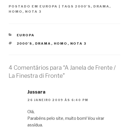
POSTADO EM
EUROPA
|
TAGS
2000'S
,
DRAMA
,
HOMO
,
NOTA 3
CATEGORIAS
EUROPA
TAGS
2000'S
,
DRAMA
,
HOMO
,
NOTA 3
4 Comentários para “A Janela de Frente /
La Finestra di Fronte”
Jussara
26 JANEIRO 2009 ÀS 6:40 PM
Olá,
Parabéns pelo site, muito bom! Vou virar
assídua.