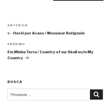
Navegação
Anterior
ANTERIOR
de
Herói por Acaso / Monsieur Batignole
Post
Próximo
PRÓXIMO
Em Minha Terra / Country of my Skull ou In My
Country
BUSCA
Pesquisar
Pesqu
por: