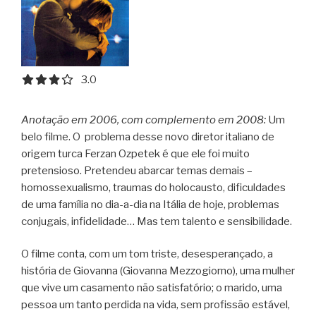
3.0 out of 5.0 stars
3.0
Anotação em 2006, com complemento em 2008:
Um
belo filme. O problema desse novo diretor italiano de
origem turca Ferzan Ozpetek é que ele foi muito
pretensioso. Pretendeu abarcar temas demais –
homossexualismo, traumas do holocausto, dificuldades
de uma família no dia-a-dia na Itália de hoje, problemas
conjugais, infidelidade… Mas tem talento e sensibilidade.
O filme conta, com um tom triste, desesperançado, a
história de Giovanna (Giovanna Mezzogiorno), uma mulher
que vive um casamento não satisfatório; o marido, uma
pessoa um tanto perdida na vida, sem profissão estável,