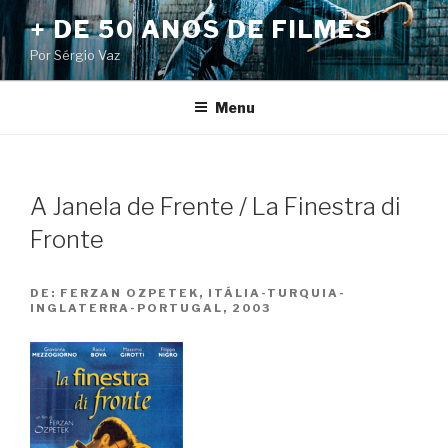
Pular
+ DE 50 ANOS DE FILMES
para
Por Sérgio Vaz
o
conteúdo
Menu
A Janela de Frente / La Finestra di
Fronte
DE:
FERZAN OZPETEK, ITÁLIA-TURQUIA-
INGLATERRA-PORTUGAL, 2003