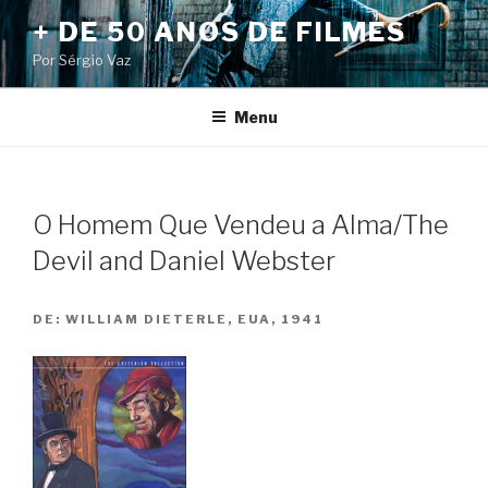
Pular
+ DE 50 ANOS DE FILMES
para
Por Sérgio Vaz
o
conteúdo
Menu
O Homem Que Vendeu a Alma/The
Devil and Daniel Webster
DE:
WILLIAM DIETERLE, EUA, 1941