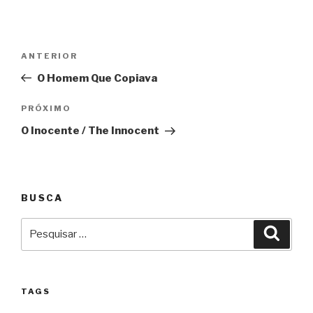
Navegação
Anterior
ANTERIOR
de
O Homem Que Copiava
Post
Próximo
PRÓXIMO
O Inocente / The Innocent
BUSCA
Pesquisar
Pesqu
por:
TAGS