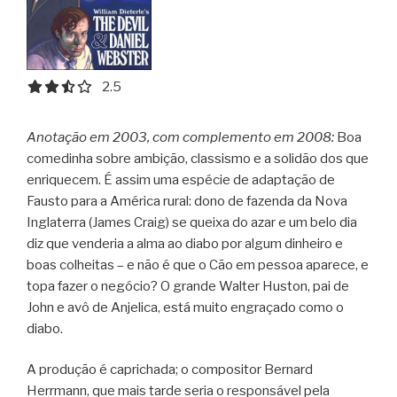
2.5 out of 5.0 stars
2.5
Anotação em 2003, com complemento em 2008:
Boa
comedinha sobre ambição, classismo e a solidão dos que
enriquecem. É assim uma espécie de adaptação de
Fausto para a América rural: dono de fazenda da Nova
Inglaterra (James Craig) se queixa do azar e um belo dia
diz que venderia a alma ao diabo por algum dinheiro e
boas colheitas – e não é que o Cão em pessoa aparece, e
topa fazer o negócio? O grande Walter Huston, pai de
John e avô de Anjelica, está muito engraçado como o
diabo.
A produção é caprichada; o compositor Bernard
Herrmann, que mais tarde seria o responsável pela