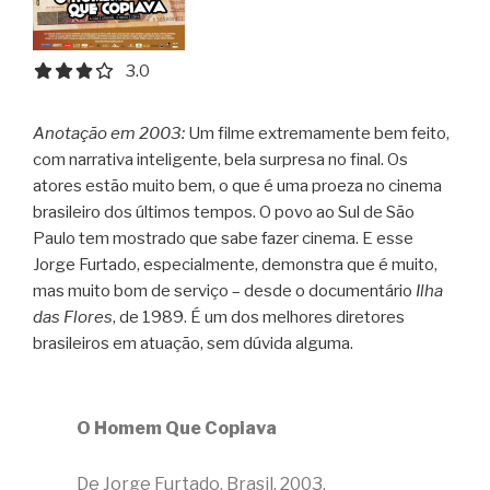
3.0 out of 5.0 stars
3.0
Anotação em 2003:
Um filme extremamente bem feito,
com narrativa inteligente, bela surpresa no final. Os
atores estão muito bem, o que é uma proeza no cinema
brasileiro dos últimos tempos. O povo ao Sul de São
Paulo tem mostrado que sabe fazer cinema. E esse
Jorge Furtado, especialmente, demonstra que é muito,
mas muito bom de serviço – desde o documentário
Ilha
das Flores
, de 1989. É um dos melhores diretores
brasileiros em atuação, sem dúvida alguma.
O Homem Que Copiava
De Jorge Furtado, Brasil, 2003.