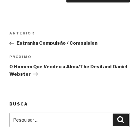
Navegação
Anterior
ANTERIOR
de
Estranha Compulsão / Compulsion
Post
Próximo
PRÓXIMO
O Homem Que Vendeu a Alma/The Devil and Daniel
Webster
BUSCA
Pesquisar
Pesqu
por: