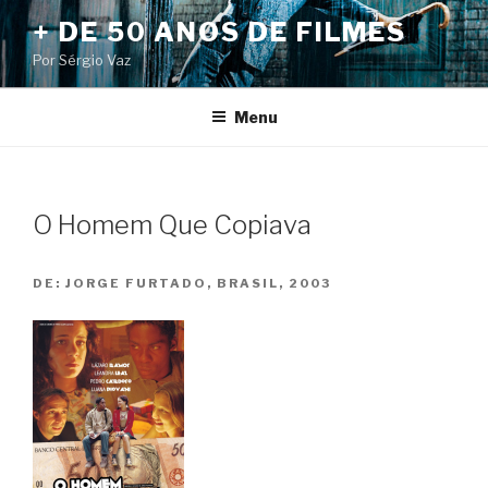
Pular
+ DE 50 ANOS DE FILMES
para
Por Sérgio Vaz
o
conteúdo
Menu
O Homem Que Copiava
DE:
JORGE FURTADO, BRASIL, 2003