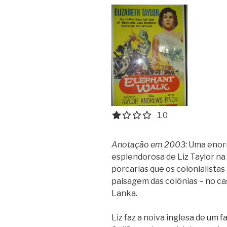
1.0 out of 5.0 stars
1.0
Anotação em 2003:
Uma enorm
esplendorosa de Liz Taylor na
porcarias que os colonialista
paisagem das colônias – no cas
Lanka.
Liz faz a noiva inglesa de um 