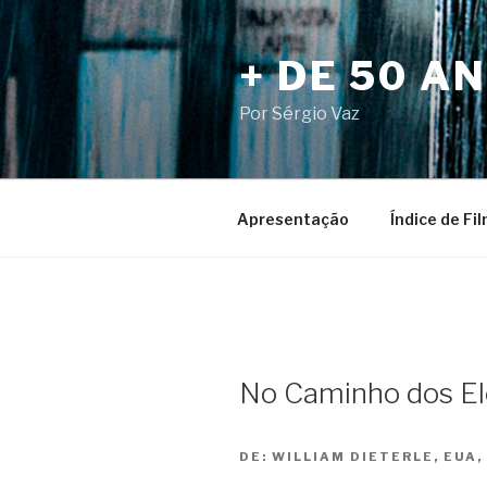
Pular
para
+ DE 50 A
o
conteúdo
Por Sérgio Vaz
Apresentação
Índice de Fi
No Caminho dos El
DE:
WILLIAM DIETERLE, EUA,