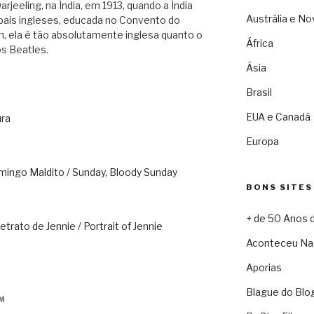
rjeeling, na Índia, em 1913, quando a Índia
Austrália e No
e pais ingleses, educada no Convento do
 ela é tão absolutamente inglesa quanto o
África
s Beatles.
Ásia
Brasil
EUA e Canadá
ura
Europa
mingo Maldito / Sunday, Bloody Sunday
BONS SITES
+ de 50 Anos 
trato de Jennie / Portrait of Jennie
Aconteceu Na
Aporias
Blague do Blo
PM