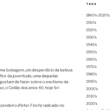
TAGS
1860's-2020's
1910's
1920's
1930's
1940's
1950's
1960's
1970's
e bobagem, um desperdício da beleza
1980's
 flor da juventude, uma daquelas
1990's
s gostam de fazer sobre o exotismo da
o, o Ceilão dos anos 40, hoje Sri
2000's
2010's
2020's
fazendeiro (Peter Finch) radicado no