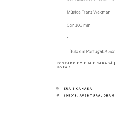
Música Franz Waxman
Cor, 103 min
*
Título em Portugal:
A Sen
POSTADO EM
EUA E CANADÁ
NOTA 1
CATEGORIAS
EUA E CANADÁ
TAGS
1950'S
,
AVENTURA
,
DRAM