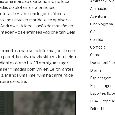
Amizade/Solid
ruiu uma mansão exatamente no local
as de elefantes; a princípio
Animação
tura de viver num lugar exótico, a
Aventura
o, inclusive do marido, e se apaixona
Cinebiografia
ndrews). A localização da mansão do
Clássico
ontecer – os elefantes vão chegar! Bela
Comida
Comédia
m muito, a não ser a informação de que
Crime
 o papel da noiva havia sido Vivien Leigh
Documentário
adiantes como Liz. Vi em algum lugar
 ser filmadas com Vivien Leigh, antes
Drama
Liz. Menos um filme ruim na carreira de
Espionagem
reira da outra.
Espionangem
Esportes & Jo
EUA-Europa: a
Faith Hill