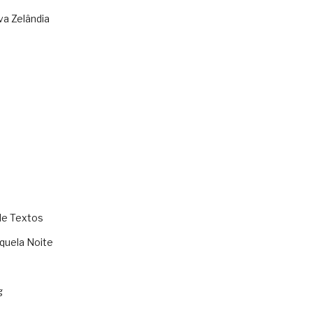
va Zelândia
de Textos
quela Noite
g