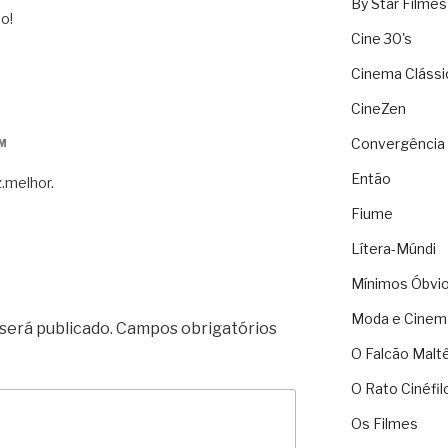
By Star Filmes
do!
Cine 30's
Cinema Clássi
CineZen
Convergência 
PM
Então
z.melhor.
Fiume
Lítera-Múndi
Mínimos Óbvi
Moda e Cinem
será publicado.
Campos obrigatórios
O Falcão Malt
O Rato Cinéfil
Os Filmes