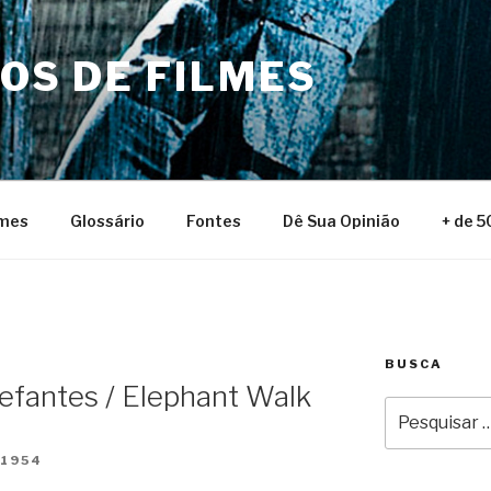
NOS DE FILMES
lmes
Glossário
Fontes
Dê Sua Opinião
+ de 5
BUSCA
efantes / Elephant Walk
Pesquisar
por:
 1954