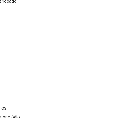
ariedade
gos
mor e ódio