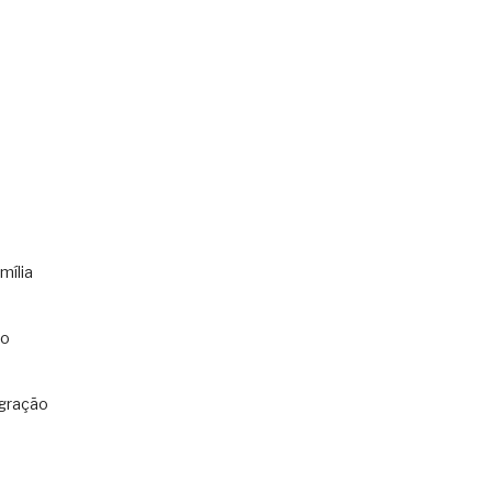
mília
co
gração