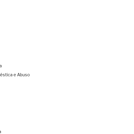
a
éstica e Abuso
s
a