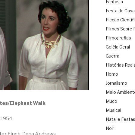
Fantasia
Festa de Cas
Ficção Científ
Filmes Sobre 
Filmografias
Geléia Geral
Guerra
Histórias Reai
Homo
Jornalismo
Meio Ambient
Mudo
tes/Elephant Walk
Musical
 1954.
Natal e Festa
Noir
eter Finch, Dana Andrews