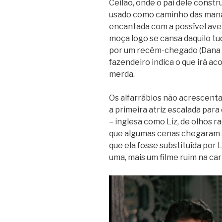
Ceilão, onde o pai dele const
usado como caminho das manad
encantada com a possível aven
moça logo se cansa daquilo tud
por um recém-chegado (Dana A
fazendeiro indica o que irá ac
merda.
Os alfarrábios não acrescenta
a primeira atriz escalada para
– inglesa como Liz, de olhos r
que algumas cenas chegaram a
que ela fosse substituída por 
uma, mais um filme ruim na car