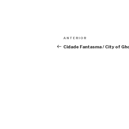
Navegação
Anterior
ANTERIOR
de
Cidade Fantasma / City of Gh
Post