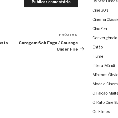
By Star Filmes
Cine 30's
Cinema Clássi
CineZen
PRÓXIMO
Próximo
Convergência 
osts
Coragem Sob Fogo / Courage
Então
Under Fire
Fiume
Lítera-Múndi
Mínimos Óbvi
Moda e Cinem
O Falcão Malt
O Rato Cinéfil
Os Filmes