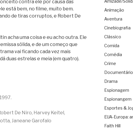
Amizade/Solid
conceito contra ele por causa das
ele está bem, no filme, muito bem.
Animação
ando de tiras corruptos, e Robert De
Aventura
Cinebiografia
Clássico
tin acha uma coisa e eu acho outra. Ele
premissa sólida, e de um começo que
Comida
 trama vai ficando cada vez mais
Comédia
 dá duas estrelas e meia (em quatro).
Crime
Documentário
Drama
Espionagem
1997.
Espionangem
Esportes & Jo
obert De Niro, Harvey Keitel,
EUA-Europa: a
iotta, Janeane Garofalo
Faith Hill