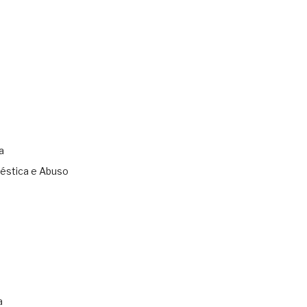
a
éstica e Abuso
s
a