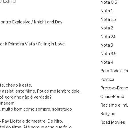
p Land”
Nota 0.5
Nota 1
Nota 1.5
ontro Explosivo / Knight and Day
Nota 2
Nota 2.5
 à Primeira Vista / Falling in Love
Nota 3
Nota 3.5
Nota 4
Para Toda a Fa
Política
te, chego à este.
Preto-e-Bran
assisti este filme. Pouco me lembro dele.
QuasePornô
até gordinho não é verdade?
sonagem.
Racismo e Imi
l, muito bom como sempre, sobretudo
Religião
ay Liotta e do mestre, De Niro.
Road Movies
i do filme. Até porque acho que foi o