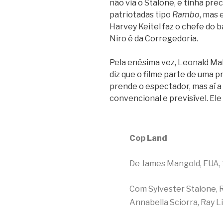
não via o Stalone, e tinha pre
patriotadas tipo
Rambo
, mas 
Harvey Keitel faz o chefe do b
Niro é da Corregedoria.
Pela enésima vez, Leonald Mal
diz que o filme parte de uma 
prende o espectador, mas aí a
convencional e previsível. Ele
Cop Land
De James Mangold, EUA, 
Com Sylvester Stalone, R
Annabella Sciorra, Ray L