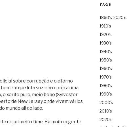
TAGS
1860's-2020's
1910's
1920's
1930's
1940's
1950's
1960's
1970's
licial sobre corrupção e o eterno
1980's
 homem que luta sozinho contra uma
1990's
o xerife puro, meio bobo (Sylvester
 perto de New Jersey onde vivem vários
2000's
do mundo ali do lado.
2010's
2020's
nte de primeiro time. Há muito a gente