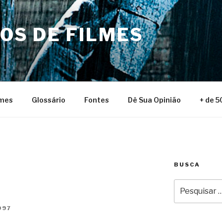
NOS DE FILMES
lmes
Glossário
Fontes
Dê Sua Opinião
+ de 5
BUSCA
Pesquisar
por:
997