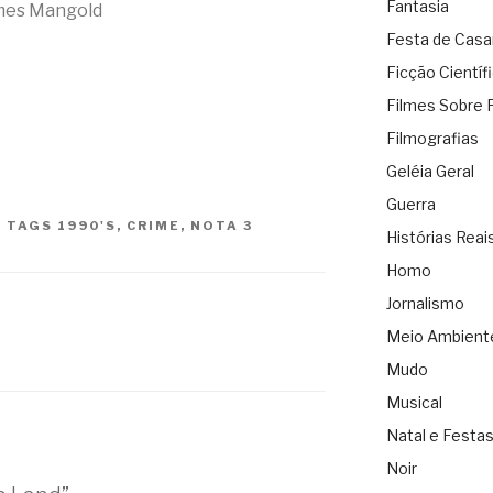
Fantasia
mes Mangold
Festa de Cas
Ficção Científ
Filmes Sobre 
Filmografias
Geléia Geral
Guerra
|
TAGS
1990'S
,
CRIME
,
NOTA 3
Histórias Reai
Homo
Jornalismo
Meio Ambient
Mudo
Musical
Natal e Festa
Noir