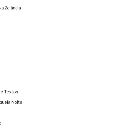
va Zelândia
de Textos
quela Noite
g