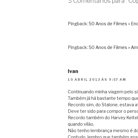
3 Comentários para “Co
Pingback:
50 Anos de Filmes » Enc
Pingback:
50 Anos de Filmes » Amor
Ivan
10 ABRIL 2013 ÀS 9:57 AM
Continuando minha viagem pelo si
Também já há bastante tempo que 
Recordo sim, do Stalone, estava 
Deve ter sido para compor o per
Recordo também do Harvey Keite
quando vilão.
Não tenho lembrança mesmo é do R
Contudo, lembro que também goste