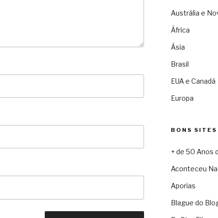
Austrália e No
África
Ásia
Brasil
EUA e Canadá
Europa
BONS SITES
+ de 50 Anos 
Aconteceu Na
Aporias
Blague do Blo