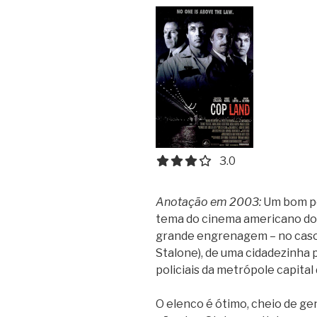
3.0 out of 5.0 stars
3.0
Anotação em 2003:
Um bom po
tema do cinema americano do
grande engrenagem – no caso, 
Stalone), de uma cidadezinha
policiais da metrópole capital 
O elenco é ótimo, cheio de ge