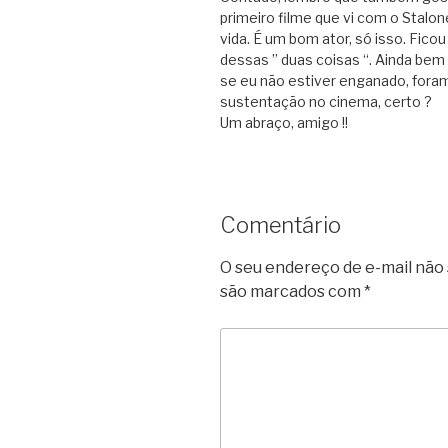
primeiro filme que vi com o Stalo
vida. É um bom ator, só isso. Fic
dessas ” duas coisas “. Ainda be
se eu não estiver enganado, fora
sustentação no cinema, certo ?
Um abraço, amigo !!
Comentário
O seu endereço de e-mail não 
são marcados com
*