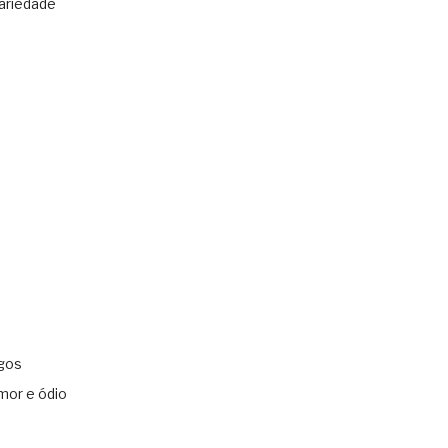
ariedade
gos
mor e ódio