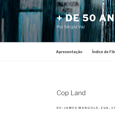
Pular
para
+ DE 50 A
o
conteúdo
Por Sérgio Vaz
Apresentação
Índice de Fi
Cop Land
DE:
JAMES MANGOLD, EUA, 1