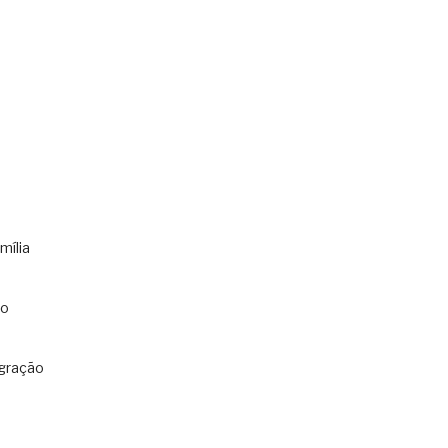
mília
co
gração