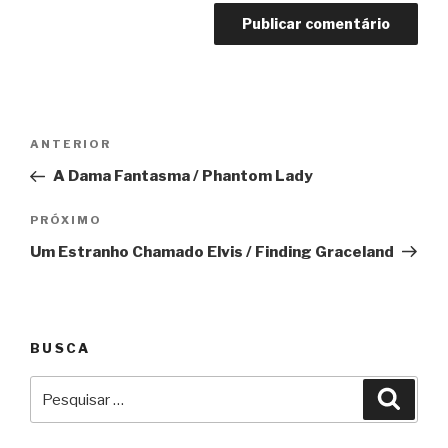
Navegação
Anterior
ANTERIOR
de
A Dama Fantasma / Phantom Lady
Post
Próximo
PRÓXIMO
Um Estranho Chamado Elvis / Finding Graceland
BUSCA
Pesquisar
Pesqu
por: