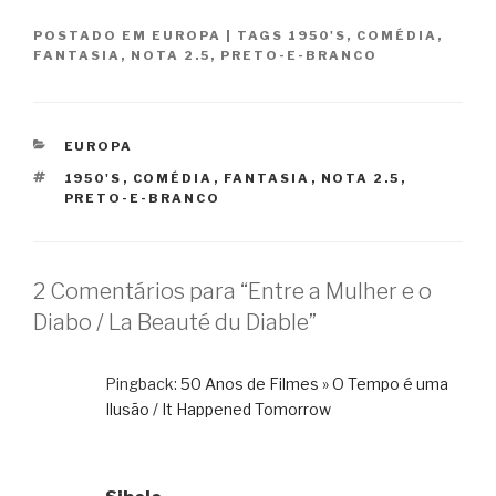
POSTADO EM
EUROPA
|
TAGS
1950'S
,
COMÉDIA
,
FANTASIA
,
NOTA 2.5
,
PRETO-E-BRANCO
CATEGORIAS
EUROPA
TAGS
1950'S
,
COMÉDIA
,
FANTASIA
,
NOTA 2.5
,
PRETO-E-BRANCO
2 Comentários para “Entre a Mulher e o
Diabo / La Beauté du Diable”
Pingback:
50 Anos de Filmes » O Tempo é uma
Ilusão / It Happened Tomorrow