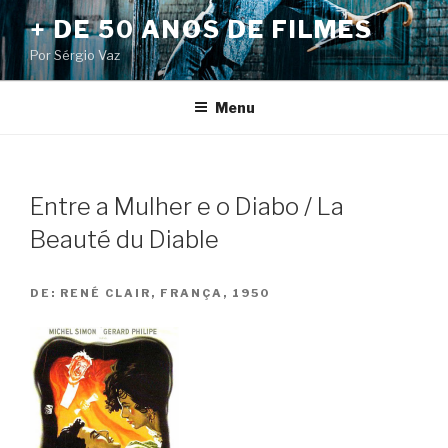
Pular
+ DE 50 ANOS DE FILMES
para
Por Sérgio Vaz
o
conteúdo
Menu
Entre a Mulher e o Diabo / La
Beauté du Diable
DE:
RENÉ CLAIR, FRANÇA, 1950