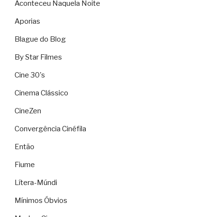
Aconteceu Naquela Noite
Aporias
Blague do Blog
By Star Filmes
Cine 30's
Cinema Clássico
CineZen
Convergência Cinéfila
Então
Fiume
Lítera-Múndi
Mínimos Óbvios