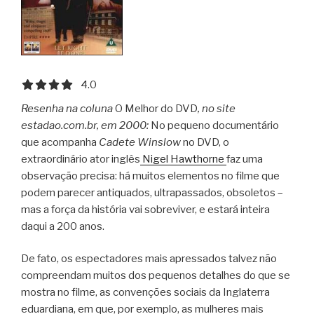
4.0 out of 5.0 stars
4.0
Resenha na coluna
O Melhor do DVD
, no site
estadao.com.br, em 2000:
No pequeno documentário
que acompanha
Cadete Winslow
no DVD, o
extraordinário ator inglês
Nigel Hawthorne
faz uma
observação precisa: há muitos elementos no filme que
podem parecer antiquados, ultrapassados, obsoletos –
mas a força da história vai sobreviver, e estará inteira
daqui a 200 anos.
De fato, os espectadores mais apressados talvez não
compreendam muitos dos pequenos detalhes do que se
mostra no filme, as convenções sociais da Inglaterra
eduardiana, em que, por exemplo, as mulheres mais