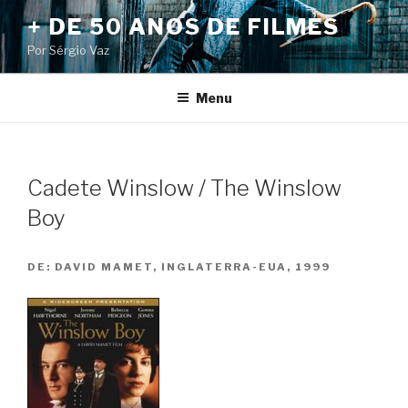
Pular
+ DE 50 ANOS DE FILMES
para
Por Sérgio Vaz
o
conteúdo
Menu
Cadete Winslow / The Winslow
Boy
DE:
DAVID MAMET, INGLATERRA-EUA, 1999