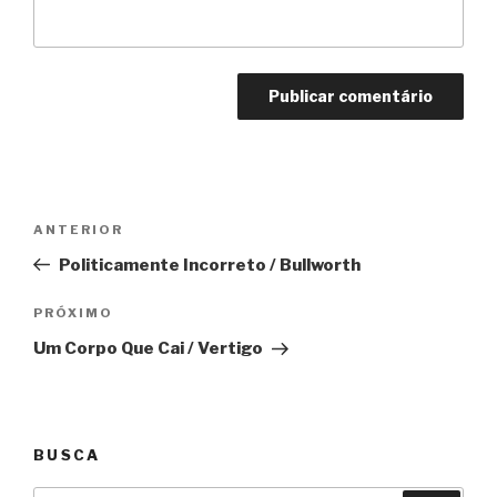
Navegação
Anterior
ANTERIOR
de
Politicamente Incorreto / Bullworth
Post
Próximo
PRÓXIMO
Um Corpo Que Cai / Vertigo
BUSCA