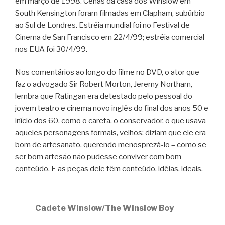
em março de 1998. Cenas da casa dos Winslow em
South Kensington foram filmadas em Clapham, subúrbio
ao Sul de Londres. Estréia mundial foi no Festival de
Cinema de San Francisco em 22/4/99; estréia comercial
nos EUA foi 30/4/99.
Nos comentários ao longo do filme no DVD, o ator que
faz o advogado Sir Robert Morton, Jeremy Northam,
lembra que Ratingan era detestado pelo pessoal do
jovem teatro e cinema novo inglês do final dos anos 50 e
início dos 60, como o careta, o conservador, o que usava
aqueles personagens formais, velhos; diziam que ele era
bom de artesanato, querendo menosprezá-lo – como se
ser bom artesão não pudesse conviver com bom
conteúdo. E as peças dele têm conteúdo, idéias, ideais.
Cadete Winslow/The Winslow Boy