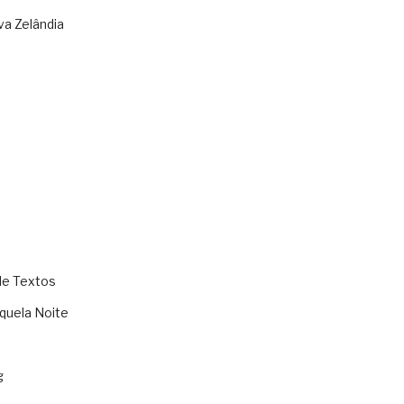
va Zelândia
de Textos
quela Noite
g