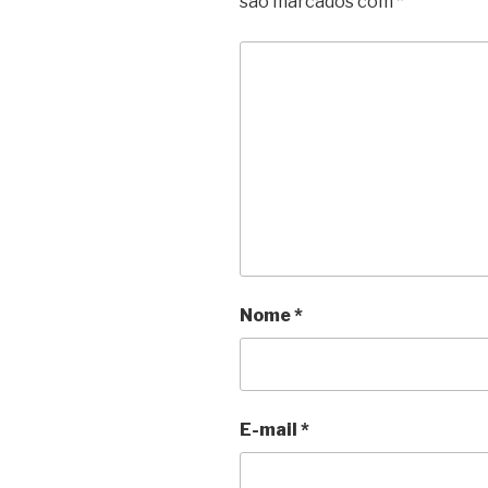
são marcados com
*
Nome
*
E-mail
*