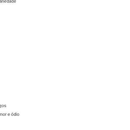
ariedade
gos
mor e ódio