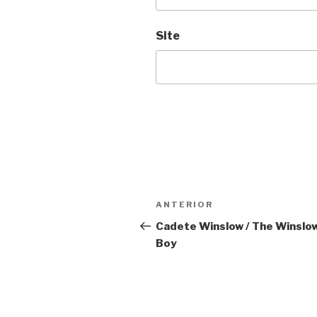
Site
Navegação
Anterior
ANTERIOR
de
Cadete Winslow / The Winslo
Boy
Post