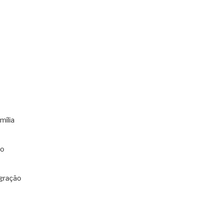
mília
co
gração