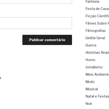
Fantasia
Festa de Cas
Ficção Científ
Filmes Sobre 
Filmografias
Geléia Geral
Guerra
Histórias Reai
Homo
Jornalismo
Meio Ambient
w
Mudo
Musical
Natal e Festa
Noir