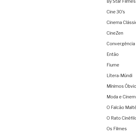
By Star Filmes
Cine 30's
Cinema Clássi
CineZen
Convergência 
Então
Fiume
Lítera-Múndi
Mínimos Óbvi
Moda e Cinem
O Falcão Malt
O Rato Cinéfil
Os Filmes