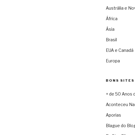
Austrália e No
África
Ásia
Brasil
EUA e Canadá
Europa
BONS SITES
+ de 50 Anos 
Aconteceu Na
Aporias
Blague do Blo