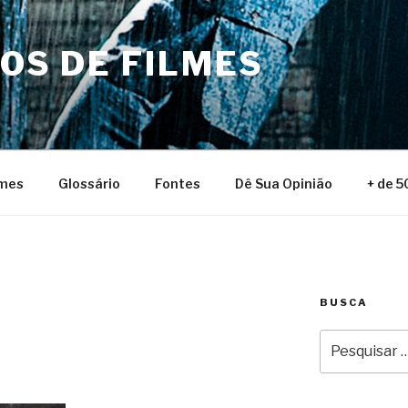
NOS DE FILMES
lmes
Glossário
Fontes
Dê Sua Opinião
+ de 5
BUSCA
Pesquisar
por: