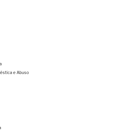
a
éstica e Abuso
s
a