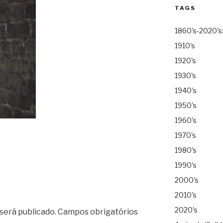
TAGS
1860's-2020's
1910's
1920's
1930's
1940's
1950's
1960's
1970's
1980's
1990's
2000's
2010's
2020's
será publicado.
Campos obrigatórios