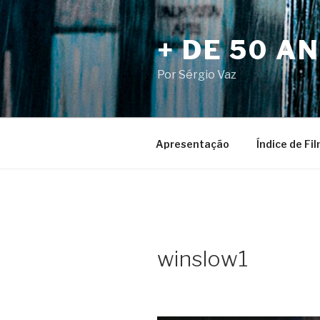
Pular
para
+ DE 50 A
o
conteúdo
Por Sérgio Vaz
Apresentação
Índice de Fi
winslow1