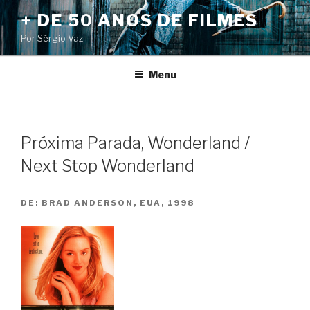
Pular
+ DE 50 ANOS DE FILMES
para
Por Sérgio Vaz
o
conteúdo
Menu
Próxima Parada, Wonderland /
Next Stop Wonderland
DE:
BRAD ANDERSON, EUA, 1998