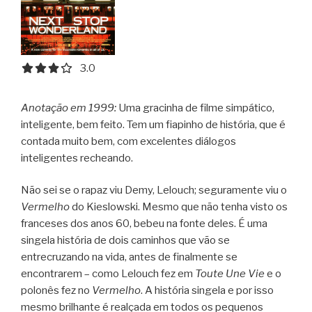
3.0 out of 5.0 stars
3.0
Anotação em 1999:
Uma gracinha de filme simpático,
inteligente, bem feito. Tem um fiapinho de história, que é
contada muito bem, com excelentes diálogos
inteligentes recheando.
Não sei se o rapaz viu Demy, Lelouch; seguramente viu o
Vermelho
do Kieslowski. Mesmo que não tenha visto os
franceses dos anos 60, bebeu na fonte deles. É uma
singela história de dois caminhos que vão se
entrecruzando na vida, antes de finalmente se
encontrarem – como Lelouch fez em
Toute Une Vie
e o
polonês fez no
Vermelho
. A história singela e por isso
mesmo brilhante é realçada em todos os pequenos