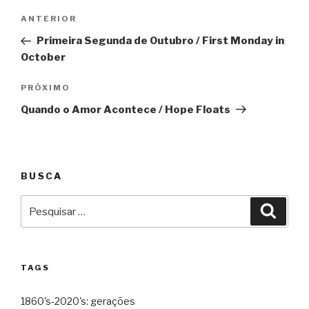
Navegação
Anterior
ANTERIOR
de
Primeira Segunda de Outubro / First Monday in
Post
October
Próximo
PRÓXIMO
Quando o Amor Acontece / Hope Floats
BUSCA
Pesquisar
Pesqu
por:
TAGS
1860's-2020's: gerações