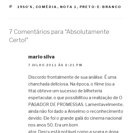
TAGS
1950'S
,
COMÉDIA
,
NOTA 1
,
PRETO-E-BRANCO
7 Comentários para “Absolutamente
Certo!”
mario silva
7 JULHO 2011 ÀS 6:21 PM
Discordo frontalmente de sua análise. É uma
chanchada deliciosa. Na época, o filme (ou a
fita) obteve um sucesso de bilheteria
espetacular, o que possibilitou a realização de O
PAGADOR DE PROMESSAS. Lamentavelmente,
ainda não foi dado a Anselmo o reconhecimento
devido. Ele foi o grande galã do cinema nacional
nos anos 50. Era um bom
ator. Dercy está notável como a sogra e dona