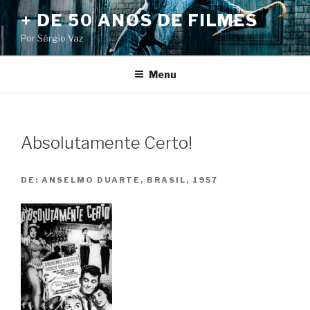
Pular
+ DE 50 ANOS DE FILMES
para
Por Sérgio Vaz
o
conteúdo
Menu
Absolutamente Certo!
DE:
ANSELMO DUARTE, BRASIL, 1957