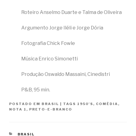
Roteiro Anselmo Duarte e Talma de Oliveira
Argumento Jorge Iléli e Jorge Dória
Fotografia Chick Fowle
Música Enrico Simonetti
Produção Oswaldo Massaini, Cinedistri
P&B, 95 min.
POSTADO EM
BRASIL
|
TAGS
1950'S
,
COMÉDIA
,
NOTA 1
,
PRETO-E-BRANCO
CATEGORIAS
BRASIL