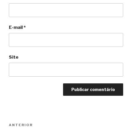
E-mail
*
Site
Navegação
Anterior
ANTERIOR
de