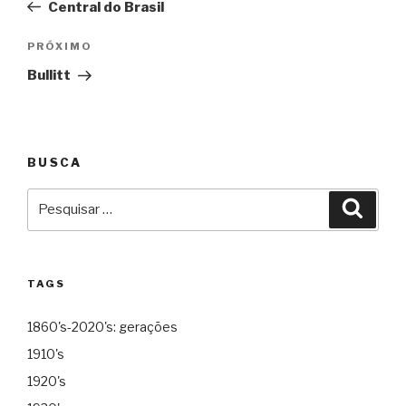
Central do Brasil
Post
Próximo
PRÓXIMO
Bullitt
BUSCA
Pesquisar
Pesqu
por:
TAGS
1860's-2020's: gerações
1910's
1920's