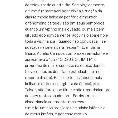
do televisor do quarteirão. Sociologicamente,
o filme é remarcável por exibir a situação da
classe média baixa da periferia e mostrar
o fenômeno da televisão em seus primórdios,
quando um vizinho mais ousado, ou mais bem
situado economicamente, adquiria o aparelho e
toda a vizinhança – quando não convidada – se
postava na janela para “espiar”…E, ainda há
Eliana, Aurélio Campos como apresentador (ele
apresntava o “quiz” O CÉU É O LIMITE”, o
programa de maior sucesso na época; depois,
foi vereador, ou deputado estadual, não me
recordo direito), Paulo de Jesus (nosso mais
brilhante e técnico pugilista da época), etc.
Talvez, não fora esse filme e não recordaríamos
desses rostos saudosos… Perdoe-me a
discordância veemente, mas esse
filme foi um dos prediletos de minha infância e
de meus irmãos, e por esse motivo