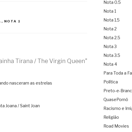
Nota 0.5
Nota 1
Nota 1.5
A
,
NOTA 1
Nota 2
Nota 2.5
Nota 3
Nota 3.5
ainha Tirana / The Virgin Queen”
Nota 4
Para Toda a Fa
Política
ando nasceram as estrelas
Preto-e-Bran
QuasePornô
ta Joana / Saint Joan
Racismo e Imi
Religião
Road Movies