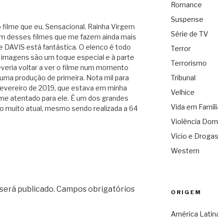
Romance
M
Suspense
 filme que eu. Sensacional. Rainha Virgem
Série de TV
 um desses filmes que me fazem ainda mais
e DAVIS está fantástica. O elenco é todo
Terror
 imagens são um toque especial e à parte
Terrorismo
veria voltar a ver o filme num momento
uma produção de primeira. Nota mil para
Tribunal
 fevereiro de 2019, que estava em minha
Velhice
 me atentado para ele. É um dos grandes
Vida em Famíli
o muito atual, mesmo sendo realizada a 64
Violência Dom
Vício e Droga
Western
será publicado.
Campos obrigatórios
ORIGEM
América Latin