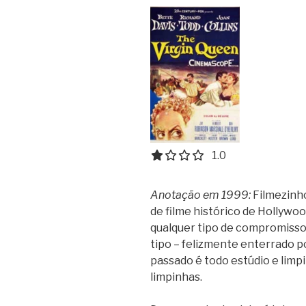
1.0 out of 5.0 stars
1.0
Anotação em 1999:
Filmezinho
de filme histórico de Hollywo
qualquer tipo de compromisso 
tipo – felizmente enterrado p
passado é todo estúdio e limpi
limpinhas.