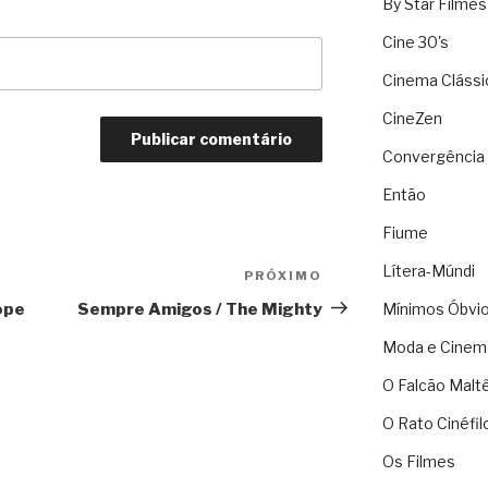
By Star Filmes
Cine 30's
Cinema Clássi
CineZen
Convergência 
Então
Fiume
Lítera-Múndi
PRÓXIMO
Próximo
ope
Sempre Amigos / The Mighty
Mínimos Óbvi
Moda e Cinem
O Falcão Malt
O Rato Cinéfil
Os Filmes