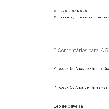
CATEGORIAS
EUA E CANADÁ
TAGS
1950'S
,
CLÁSSICO
,
DRAM
3 Comentários para “A R
Pingback:
50 Anos de Filmes » Qu
Pingback:
50 Anos de Filmes » San
Leo de Oliveira