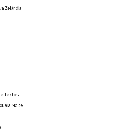
va Zelândia
de Textos
quela Noite
g