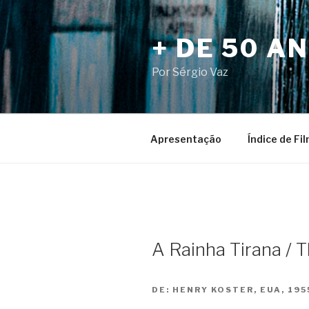
Pular
para
+ DE 50 A
o
conteúdo
Por Sérgio Vaz
Apresentação
Índice de Fi
A Rainha Tirana / 
DE:
HENRY KOSTER, EUA, 195