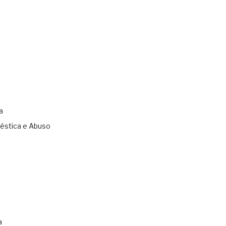
a
éstica e Abuso
s
a