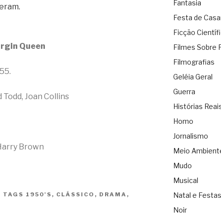
Fantasia
deram.
Festa de Cas
Ficção Científ
irgin Queen
Filmes Sobre 
Filmografias
55.
Geléia Geral
Guerra
 Todd, Joan Collins
Histórias Reai
Homo
Jornalismo
Harry Brown
Meio Ambient
Mudo
Musical
|
TAGS
1950'S
,
CLÁSSICO
,
DRAMA
,
Natal e Festa
Noir