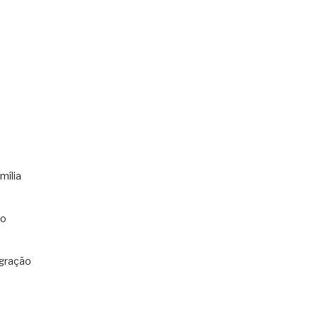
mília
co
gração