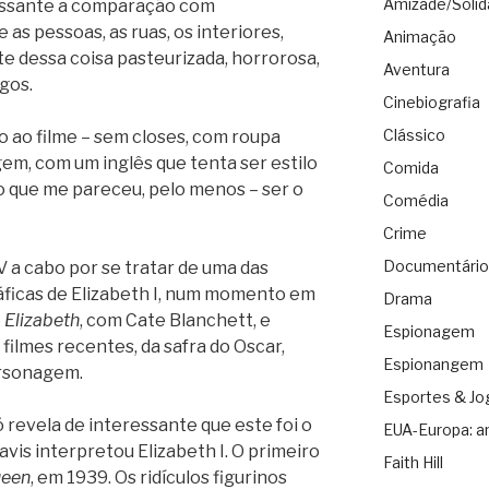
Amizade/Solid
ressante a comparação com
e as pessoas, as ruas, os interiores,
Animação
te dessa coisa pasteurizada, horrorosa,
Aventura
igos.
Cinebiografia
Clássico
 ao filme – sem closes, com roupa
em, com um inglês que tenta ser estilo
Comida
 o que me pareceu, pelo menos – ser o
Comédia
Crime
Documentário
V a cabo por se tratar de uma das
ficas de Elizabeth I, num momento em
Drama
e
Elizabeth
, com Cate Blanchett, e
Espionagem
s filmes recentes, da safra do Oscar,
Espionangem
rsonagem.
Esportes & Jo
 revela de interessante que este foi o
EUA-Europa: a
vis interpretou Elizabeth I. O primeiro
Faith Hill
ueen
, em 1939. Os ridículos figurinos