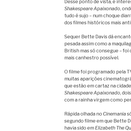
Desse ponto de vista, é inte
Shakespeare Apaixonado
, ond
tudo é sujo – num choque dian
dos filmes históricos mais ant
Sequer Bette Davis dá encanto
pesada assim como a maquilag
British mas só consegue – foi
mais canhestro possível.
O filme foi programado pela T
muitas aparições cinematográ
que estão em cartaz na cidad
Shakespeare Apaixonado
, doi
com a rainha virgem como pe
Rápida olhada no
Cinemania
só
segundo filme em que Bette Da
havia sido em
Elizabeth The Q