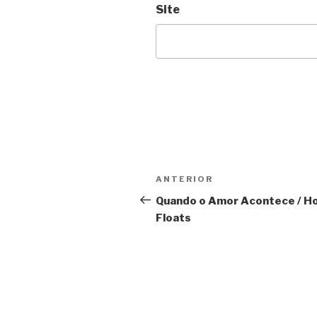
Site
Navegação
Anterior
ANTERIOR
de
Quando o Amor Acontece / H
Floats
Post