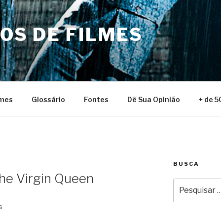
NOS DE FILMES
lmes
Glossário
Fontes
Dê Sua Opinião
+ de 5
BUSCA
The Virgin Queen
Pesquisar
por:
5