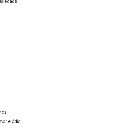
ariedade
gos
mor e ódio