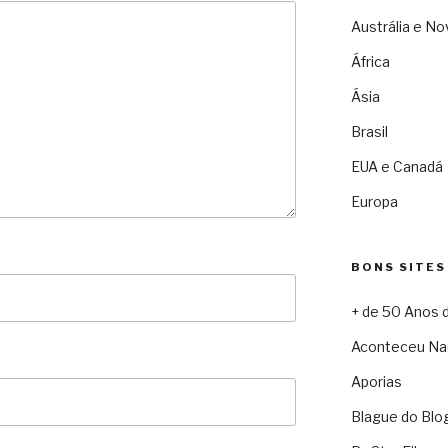
Austrália e No
África
Ásia
Brasil
EUA e Canadá
Europa
BONS SITES
+ de 50 Anos 
Aconteceu Na
Aporias
Blague do Blo