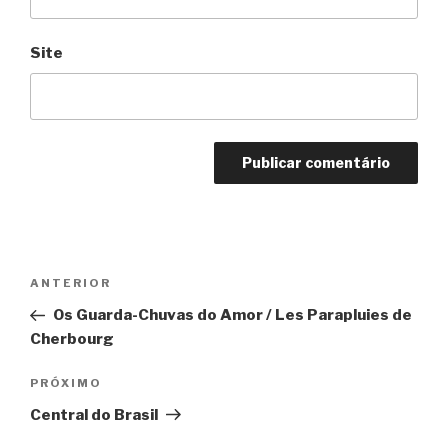
Site
Navegação
Anterior
ANTERIOR
de
Os Guarda-Chuvas do Amor / Les Parapluies de
Post
Cherbourg
Próximo
PRÓXIMO
Central do Brasil