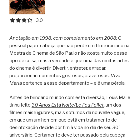
3.0 out of 5.0 stars
3.0
Anotação em 1998, com complemento em 2008:
O
pessoal papo-cabeça que não perde um filme iraniano na
Mostra de Cinema de São Paulo não gosta muito desse
tipo de coisa, mas a verdade é que uma das muitas artes
do cinema é divertir.
Divertir, entreter, agradar,
proporcionar momentos gostosos, prazerosos.
Viva
Maria
pertence a esse departamento – e é uma pérola.
Antes de brindar o mundo com esta diversão,
Louis Malle
tinha feito
30 Anos Esta Noite/Le Feu Follet
, um dos
filmes mais lúgubres, mais soturnos da nouvelle vague,
em que um um homem que está em tratamento de
desintoxação decide pôr fim à vida no dia de seu 30º
aniversário. Certamente deve ter passado pela cabeça