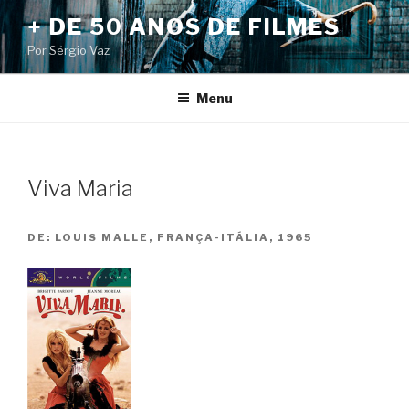
Pular
+ DE 50 ANOS DE FILMES
para
Por Sérgio Vaz
o
conteúdo
Menu
Viva Maria
DE:
LOUIS MALLE, FRANÇA-ITÁLIA, 1965