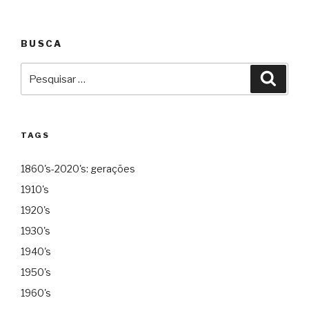
BUSCA
Pesquisar
Pesqu
por:
TAGS
1860's-2020's: gerações
1910's
1920's
1930's
1940's
1950's
1960's