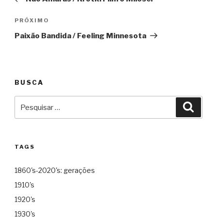
Post
Próximo
PRÓXIMO
Paixão Bandida / Feeling Minnesota
BUSCA
Pesquisar
Pesqu
por:
TAGS
1860's-2020's: gerações
1910's
1920's
1930's