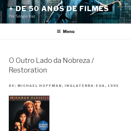
Pular
+ DE 50 ANOS DE FILMES
para
Por Sérgio Vaz
o
conteúdo
Menu
O Outro Lado da Nobreza /
Restoration
DE:
MICHAEL HOFFMAN, INGLATERRA-EUA, 1995