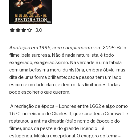
3.0 out of 5.0 stars
3.0
Anotação em 1996, com complemento em 2008:
Belo
filme, bela surpresa. Não é nada naturalista, é todo
exagerado, exageradíssimo. Na verdade é uma fábula,
com uma belíssima moral da história, embora óbvia, mas
dita de uma forma brilhante: cada pessoa tem um lado
escuro e um lado claro, e dentro das limitacões todas
pode escolher o que querem.
A recriação de época – Londres entre 1662 e algo como
1670, no reinado de Charles II, que sucedeu a Cromwell e
restaurou a antiga dinastia (daí o nome da época e do
filme), anos da peste e do grande incêndio – é
estupenda. Música excepcional. O exagero do tema –